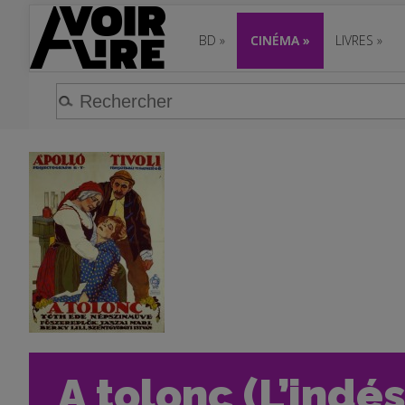
BD
»
CINÉMA
»
LIVRES
»
A tolonc (L’indés