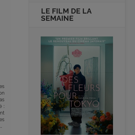
LE FILM DE
LA
SEMAINE
ges
on
as
 :
nt
es
.