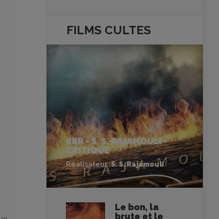
FILMS
CULTES
RRR - S. S. RAJAMOULI -
CRITIQUE
Réalisateur :
S. S. Rajamouli
Le bon, la
brute et le