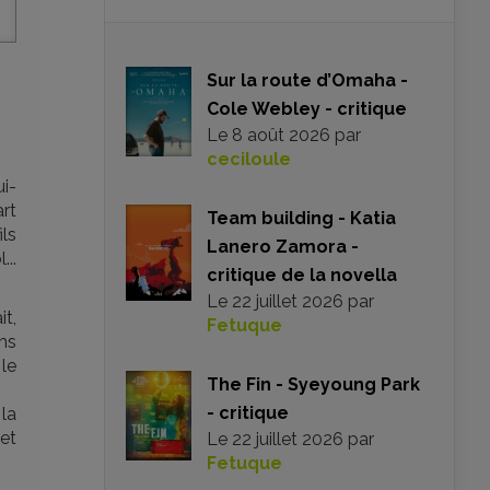
Sur la route d’Omaha -
Cole Webley - critique
Le
8 août 2026
par
ceciloule
ui-
art
Team building - Katia
ls
Lanero Zamora -
...
critique de la novella
Le
22 juillet 2026
par
t,
Fetuque
lms
le
The Fin - Syeyoung Park
- critique
la
 et
Le
22 juillet 2026
par
Fetuque