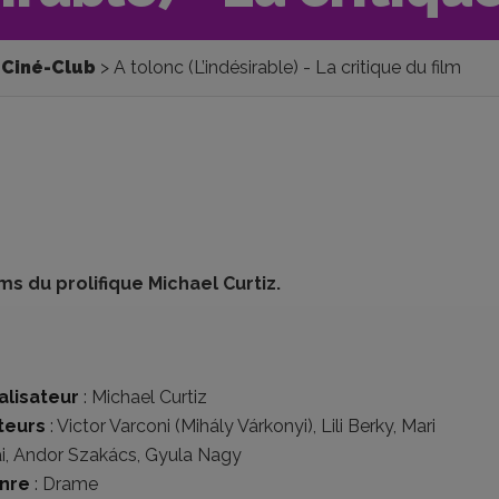
Ciné-Club
A tolonc (L’indésirable) - La critique du film
s du prolifique Michael Curtiz.
alisateur
:
Michael Curtiz
teurs
:
Victor Varconi (Mihály Várkonyi)
,
Lili Berky
,
Mari
i
,
Andor Szakács
,
Gyula Nagy
nre
:
Drame