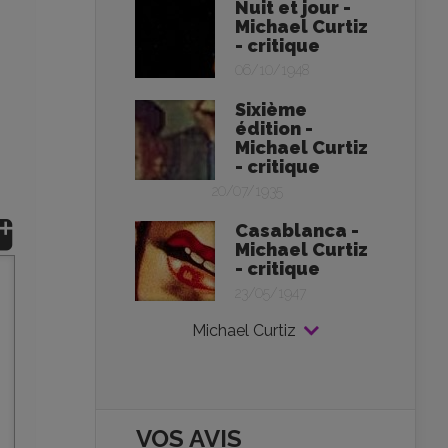
Nuit et jour -
Michael Curtiz
- critique
06/10/1948
Sixième
édition -
Michael Curtiz
- critique
20/07/1935
Casablanca -
Michael Curtiz
- critique
23/05/1947
Michael Curtiz
VOS AVIS