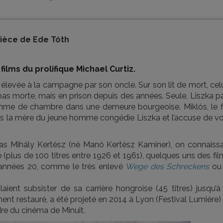
pièce de Ede Tóth
ilms du prolifique Michael Curtiz.
 élevée à la campagne par son oncle. Sur son lit de mort, cel
st pas morte, mais en prison depuis des années. Seule, Liszka p
mme de chambre dans une demeure bourgeoise. Miklós, le fi
is la mère du jeune homme congédie Liszka et l’accuse de vol
lias Mihály Kertész (né Manó Kertész Kaminer), on connaissai
(plus de 100 titres entre 1926 et 1961), quelques uns des fi
es années 20, comme le très enlevé
Wege des Schreckens
ou 
ent subsister de sa carrière hongroise (45 titres) jusqu’à 
nt restauré, a été projeté en 2014 à Lyon (Festival Lumière)
dre du cinéma de Minuit.