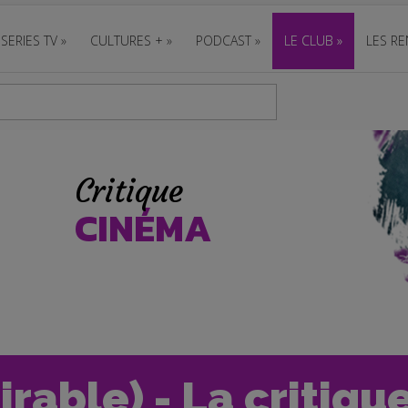
SERIES TV
»
CULTURES +
»
PODCAST
»
LE CLUB
»
LES RE
Critique
CINÉMA
irable) - La critiqu