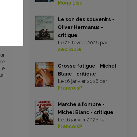
Mona Lisa
que
ce
Le son des souvenirs -
ce
Oliver Hermanus -
ky
ne
critique
ant
Le
26 février 2026
par
ceciloule
ur
ré
Grosse fatigue - Michel
(le
Blanc - critique
un
Le
16 janvier 2026
par
FrancoisP
Marche à l’ombre -
Michel Blanc - critique
Le
16 janvier 2026
par
FrancoisP