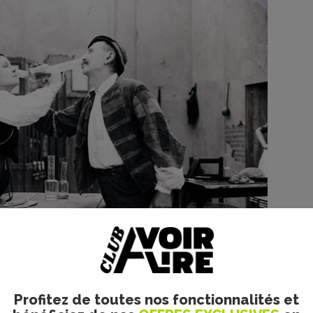
Profitez de toutes nos fonctionnalités et
rtész Mihály - A tolonc - 1914