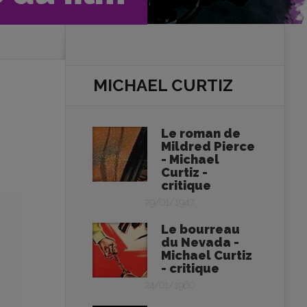
MICHAEL CURTIZ
Le roman de
Mildred Pierce
- Michael
Curtiz -
critique
29/01/1947
Le bourreau
du Nevada -
Michael Curtiz
- critique
24/01/1960