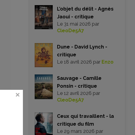
L’objet du délit - Agnès
Jaoui - critique
Le
31 mai 2026
par
CleoDe5A7
Dune - David Lynch -
critique
Le
18 avril 2026
par
Enzo
Sauvage - Camille
Ponsin - critique
Le
12 avril 2026
par
CleoDe5A7
Ceux qui travaillent - la
critique du film
Le
29 mars 2026
par