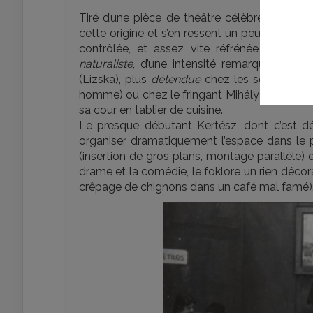
Tiré d’une pièce de théâtre célèbre et inter
cette origine et s’en ressent un peu dans s
contrôlée, et assez vite réfrénée d’ailleur
naturaliste
, d’une intensité remarquable mai
(Lizska), plus
détendue
chez les seconds rôl
homme) ou chez le fringant Mihály Várkonyi* (
sa cour en tablier de cuisine.
Le presque débutant Kertész, dont c’est déjà
organiser dramatiquement l’espace dans le 
(insertion de gros plans, montage parallèle)
drame et la comédie, le foklore un rien décor
crêpage de chignons dans un café mal famé)