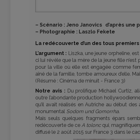
–
Scénario : Jeno Janovics d’après une 
–
Photographie : Laszlo Fekete
La redécouverte d’un des tous premiers f
L’argument :
Liszka, une jeune orpheline, est
ci lui révèle que la mère de la jeune fille n’e
pour la ville où elle est engagée comme fe
aîné de la famille, tombe amoureux d’elle. Ma
(Résumé : Cinéma de minuit - France 3)
Notre avis :
Du prolifique Michael Curtiz, a
outre l’abondante production hollywoodienne 
qu’il avait réalisés en Autriche au début d
monumental
Sodom und Gomorrha
.
Mais seuls quelques fragments épars semblai
redécouverte de ce
A tolonc
qui, magnifiqueme
diffusé le 2 août 2015 sur France 3 dans le ca