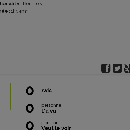
tionalité
:
Hongrois
rée
: 1h04mn
0
Avis
0
personne
L'a vu
0
personne
Veut le voir