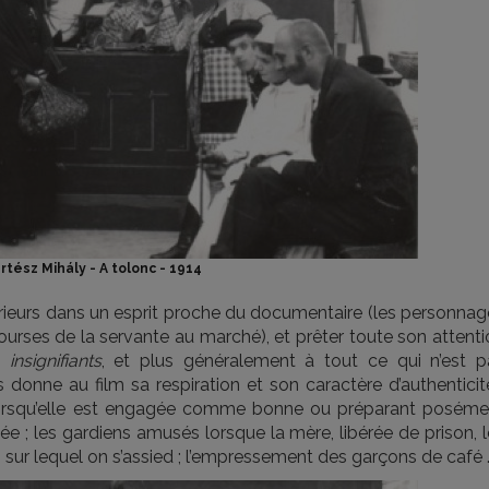
rtész Mihály - A tolonc - 1914
extérieurs dans un esprit proche du documentaire (les personna
rses de la servante au marché), et prêter toute son attenti
ce
insignifiants
, et plus généralement à tout ce qui n’est p
donne au film sa respiration et son caractère d’authenticité
e lorsqu’elle est engagée comme bonne ou préparant poséme
 ; les gardiens amusés lorsque la mère, libérée de prison, l
 sur lequel on s’assied ; l’empressement des garçons de café ..