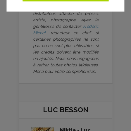
bienveillance et vigilance de
chaque lecteur - anonyme,
distributeur, attaché de presse,
artiste, photographe. Ayez la
gentillesse de contacter
Frédéric
Michel
, rédacteur en chef, si
certaines photographies ne sont
pas ou ne sont plus utilisables, si
les crédits doivent être modifiés
ou ajoutés. Nous nous engageons
à retirer toutes photos litigieuses.
Merci pour votre compréhension.
LUC BESSON
Nikita - Luc