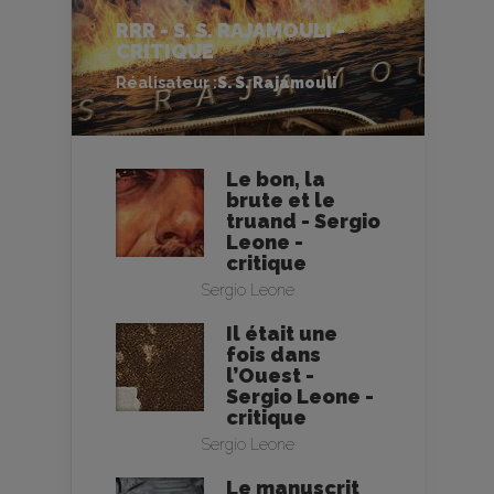
RRR - S. S. RAJAMOULI -
CRITIQUE
Réalisateur :
S. S. Rajamouli
Le bon, la
brute et le
truand - Sergio
Leone -
critique
Sergio Leone
Il était une
fois dans
l’Ouest -
Sergio Leone -
critique
Sergio Leone
Le manuscrit