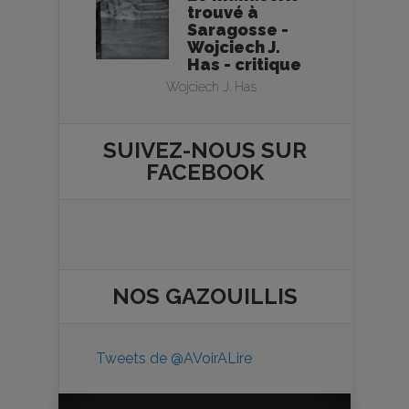
trouvé à
Saragosse -
Wojciech J.
Has - critique
Wojciech J. Has
SUIVEZ-NOUS SUR
FACEBOOK
NOS
GAZOUILLIS
Tweets de @AVoirALire