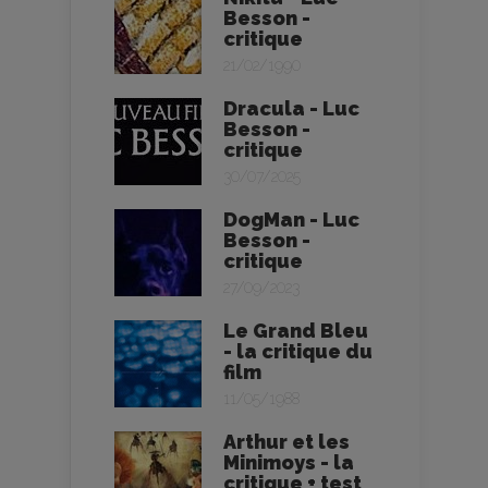
Besson -
critique
21/02/1990
Dracula - Luc
Besson -
critique
30/07/2025
DogMan - Luc
Besson -
critique
27/09/2023
Le Grand Bleu
- la critique du
film
11/05/1988
Arthur et les
Minimoys - la
critique + test