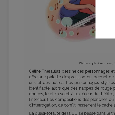
© Christophe Cazenove, S
Céline Theraulaz dessine ces personnages et 
offre une palette d’expression qui permet de 
uns et des autres. Les personnages stylisé
identifiable, alors que des nappes de rouge po
douces, le plein soleil à l’extérieur du théât
l’intérieur. Les compositions des planches o
d’interrogation, de conflit, resserrent le cadre
La quasi-totalité de la BD se passe dans le th