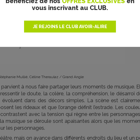
bénéficiez de nos
OFFRES EXCLUSIVES
en
vous inscrivant au CLUB.
JE REJOINS LE CLUB AVOIR-ALIRE
téphanie Mullié, Céline Theraulaz / Grand Angle
parvient à nous faire partager leurs moments de musique. El
ressentir le doute, la colère, la compréhension, le désarroi 
s évoluent dans des décors simples. La scène est claireme
sent les rideaux et que l’orange définit l’estrade. Les coule
re, contrastent avec la tension qui règne entre les personnage
ù la musique se déroule sont apaisantes alors que les momen
 sur les personnages.
éâtre, mais on avance dans différents endroits du lieu et un 