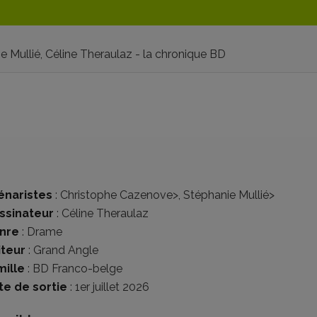
 Mullié, Céline Theraulaz - la chronique BD
énaristes
:
Christophe Cazenove
>,
Stéphanie Mullié
>
ssinateur
:
Céline Theraulaz
nre
:
Drame
iteur
:
Grand Angle
mille
:
BD Franco-belge
te de sortie
: 1er juillet 2026