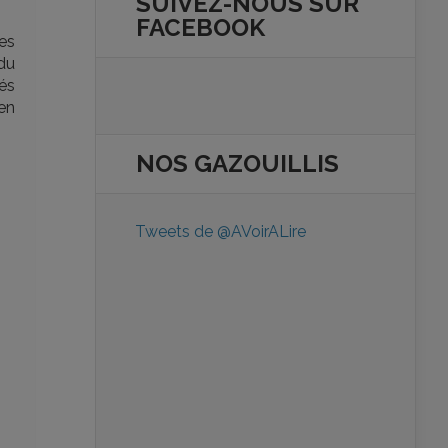
SUIVEZ-NOUS SUR
FACEBOOK
ues
 du
iés
en
NOS
GAZOUILLIS
Tweets de @AVoirALire