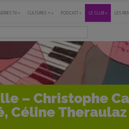
SERIES TV
»
CULTURES +
»
PODCAST
»
LE CLUB
»
LES REN
lle – Christophe C
, Céline Theraulaz 