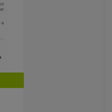
si
et
 à
u