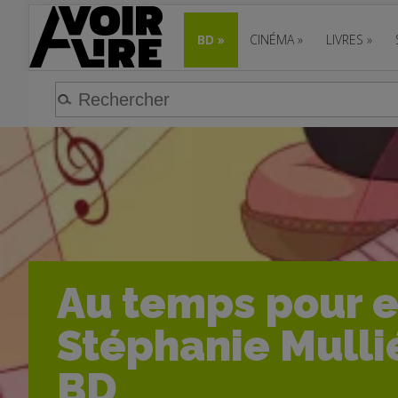
BD
»
CINÉMA
»
LIVRES
»
Au temps pour e
Stéphanie Mullié
BD