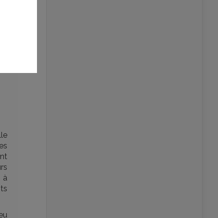
le
des
nt
urs
s à
ts
peu