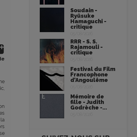
Soudain -
Ryūsuke
Hamaguchi -
critique
05/08/2026
RRR - S. S.
Rajamouli -
critique
de
05/08/2026
Festival du Film
Francophone
d’Angoulême
ne
05/08/2026
ic,
Mémoire de
fille - Judith
on
Godrèche -...
es
05/08/2026
la
ors
èse