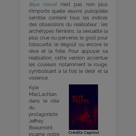
Blue Velvet
n’est pas non plus
n’importe quelle œuvre, puisqu’elle
semble contenir tous les indices
des obsessions du réalisateur : les
archétypes féminins, la sexualité la
plus crue ou perverse, le goût pour
l’obscurité, le dégoût ou encore le
rêve et la folie. Pour appuyer sa
réalisation, cette version accentue
les couleurs notamment le rouge,
symbolisant à la fois le désir et la
violence.
Kyle
MacLachlan,
dans le rôle
du
protagoniste
Jeffrey
Beaumont,
Crédits Capricci
incarne notre