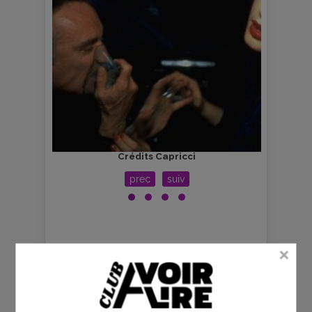
Crédits Capricci
prec
suiv