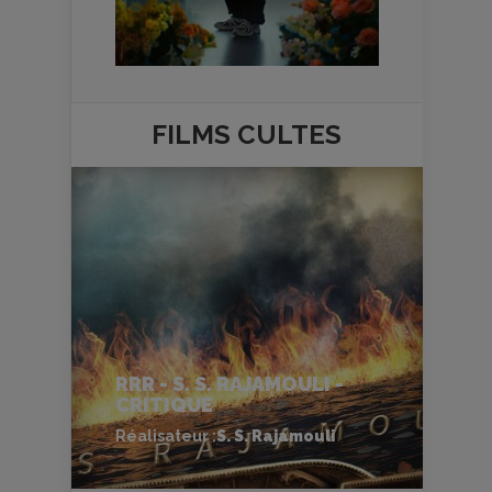
FILMS
CULTES
RRR - S. S. RAJAMOULI -
CRITIQUE
Réalisateur :
S. S. Rajamouli