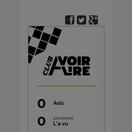
0
Avis
0
personne
L'a vu