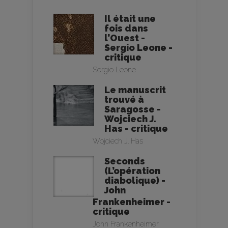
Il était une
fois dans
l’Ouest -
Sergio Leone -
critique
Sergio Leone
Le manuscrit
trouvé à
Saragosse -
Wojciech J.
Has - critique
Wojciech J. Has
Seconds
(L’opération
diabolique) -
John
Frankenheimer -
critique
John Frankenheimer