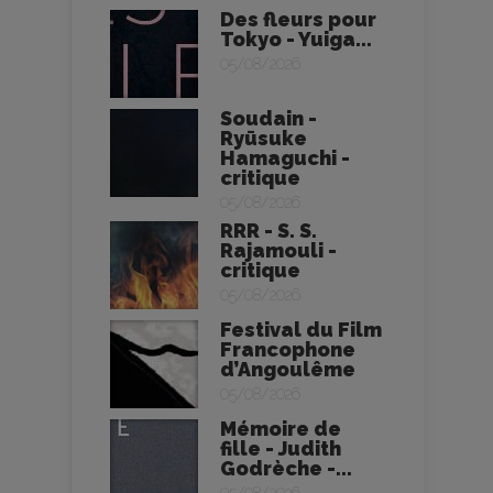
Des fleurs pour
Tokyo - Yuiga...
05/08/2026
Soudain -
Ryūsuke
Hamaguchi -
critique
05/08/2026
RRR - S. S.
Rajamouli -
critique
05/08/2026
Festival du Film
Francophone
d’Angoulême
05/08/2026
Mémoire de
fille - Judith
Godrèche -...