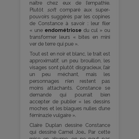
naître chez eux de l’empathie.
Plutôt
soft
comparé aux super-
pouvoirs suggérés par les copines
de Constance à savoir : leur filer
« une
endométriose
du cul » ou
transformer leurs « bites en mini
ver de terre qui pue ».
Tout est en noir et blanc, le trait est
approximatif, un peu brouillon, les
visages sont plutôt disgracieux, l’air
un peu méchant, mais les
personnages n’en restent pas
moins attachants. Constance se
demande qui pourrait bien
accepter de publier « les dessins
moches et les blagues nulles d’une
féminazie vulgaire ».
Claire Duplan dessine Constance
qui dessine Camel Joe… Par cette
mise en abyme, on ne peut pas