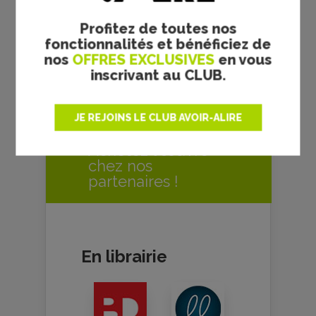
Profitez de toutes nos
Maud ROULAND
fonctionnalités et bénéficiez de
nos
OFFRES EXCLUSIVES
en vous
inscrivant au CLUB.
LA CHRONIQUE
JE REJOINS LE CLUB AVOIR-ALIRE
VOUS A PLU ?
Achetez l'œuvre
chez nos
partenaires !
En librairie