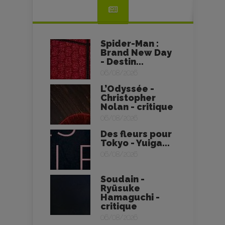
Spider-Man :
Brand New Day
- Destin...
06/08/2026
L’Odyssée -
Christopher
Nolan - critique
06/08/2026
Des fleurs pour
Tokyo - Yuiga...
06/08/2026
Soudain -
Ryūsuke
Hamaguchi -
critique
06/08/2026