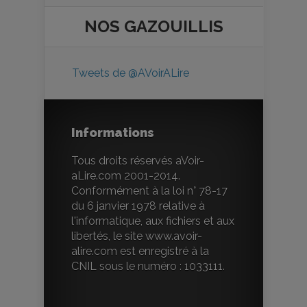
NOS
GAZOUILLIS
Tweets de @AVoirALire
Informations
Tous droits réservés aVoir-
aLire.com 2001-2014.
Conformément à la loi n° 78-17
du 6 janvier 1978 relative à
l'informatique, aux fichiers et aux
libertés, le site www.avoir-
alire.com est enregistré à la
CNIL sous le numéro : 1033111.