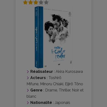
Réalisateur
:
Akira Kurosawa
Acteurs
:
Toshirō
Mifune
,
Minoru Chiaki
,
Eijirō Tōno
Genre
:
Drame
,
Thriller
,
Noir et
blanc
Nationalité
:
Japonais