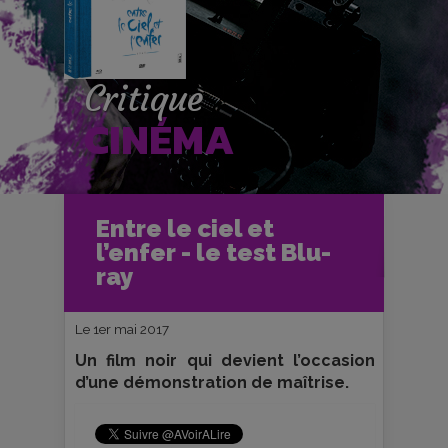
Critique
CINÉMA
Accueil
Cinéma
Entre le ciel et
Critiques et fiches films
Ciné-Club
l’enfer - le test Blu-
Entre le ciel et l’enfer - le test Blu-ray
ray
Le 1er mai 2017
Un film noir qui devient l’occasion
d’une démonstration de maîtrise.