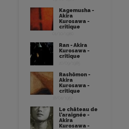
Kagemusha -
Akira
Kurosawa -
critique
01/10/1980
Ran - Akira
Kurosawa -
critique
20/09/1985
Rashōmon -
Akira
Kurosawa -
critique
18/04/1952
Le château de
l’araignée -
Akira
Kurosawa -