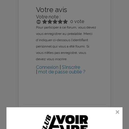
Votre avis
Votre note :
0 vote
Pour participer à ce forum, vous devez
vous enregistrer au préalable. Merci
d’indiquer ci-dessous l’identifiant
personnel qui vous a été fourni. Si
vous n’êtes pas enregistré, vous
devez vous inscrire.
Connexion
|
S’inscrire
|
mot de passe oublié ?
aVoir-aLire.com, dont le contenu
est produit bénévolement par
une