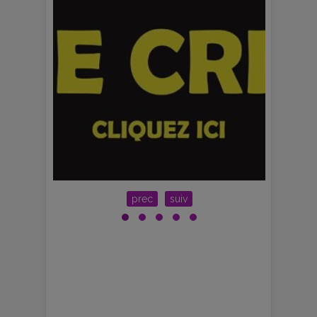
prec
suiv