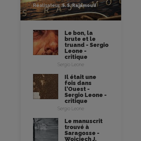
Réalisateur :
S. S. Rajamouli
Le bon, la
brute et le
truand - Sergio
Leone -
critique
Sergio Leone
Il était une
fois dans
l’Ouest -
Sergio Leone -
critique
Sergio Leone
Le manuscrit
trouvé à
Saragosse -
Wojciech J.