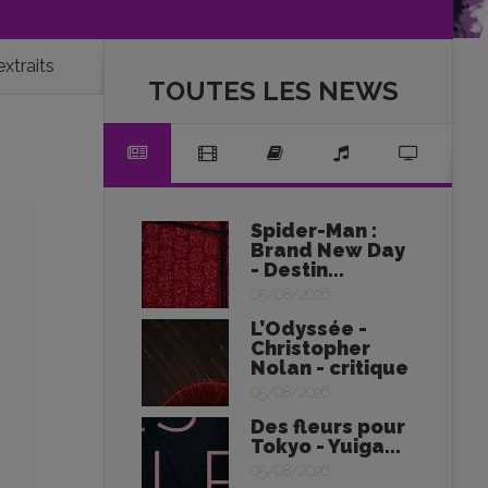
extraits
TOUTES LES NEWS
Spider-Man :
Brand New Day
- Destin...
05/08/2026
L’Odyssée -
Christopher
Nolan - critique
05/08/2026
Des fleurs pour
Tokyo - Yuiga...
05/08/2026