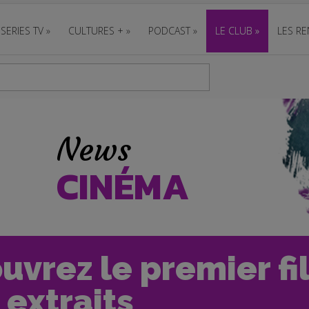
SERIES TV
»
CULTURES +
»
PODCAST
»
LE CLUB
»
LES RE
News
CINÉMA
ouvrez le premier 
 extraits