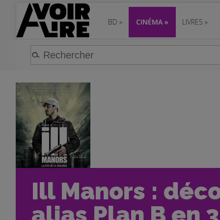
BD
»
CINÉMA
»
LIVRES
»
Ill Manors : déc
alias Plan B en 3