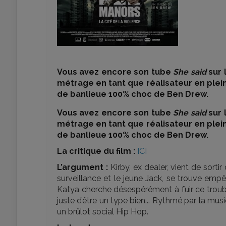
Vous avez encore son tube
She said
sur 
métrage en tant que réalisateur en ple
de banlieue 100% choc de Ben Drew.
Vous avez encore son tube
She said
sur 
métrage en tant que réalisateur en ple
de banlieue 100% choc de Ben Drew.
La critique du film :
ICI
L’argument :
Kirby, ex dealer, vient de sorti
surveillance et le jeune Jack, se trouve empê
Katya cherche désespérément à fuir ce troubl
juste d’être un type bien... Rythmé par la mus
un brûlot social Hip Hop.