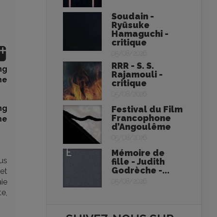
Soudain -
Ryūsuke
Hamaguchi -
critique
05/08/2026
RRR - S. S.
ng
Rajamouli -
me
critique
05/08/2026
ng
Festival du Film
Francophone
me
d’Angoulême
05/08/2026
Mémoire de
ous
fille - Judith
Godrèche -...
 et
aie
05/08/2026
te,