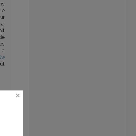
ns
le
eur
ra.
ait
de
res
 à
ra
ut