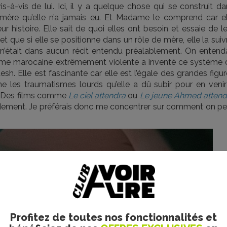
-vis de lui. Ici, il y a quelque chose qui se construit da
e mère qu’elle n’a jamais eu. Et Madame le comprend car el
leur histoire. Elle sait de quoi elles ont besoin et essaie de l
 que si elle se positionne dans un rôle de mère, elle la suiv
ce n’était dans aucun récit entendu préalablement. On entend
emme marocaine extrêmement violente a inventé ce système 
h. Elle est fascinante car elle est l’égale des grandes figu
ne les traumatismes lourds qu’elle a dû subir pour en venir
e. Des films comme
Le ciel attendra
ou
Le jeune Ahmed attend
adement. Je préférais donc me concentrer sur comment on pe
Profitez de toutes nos fonctionnalités et