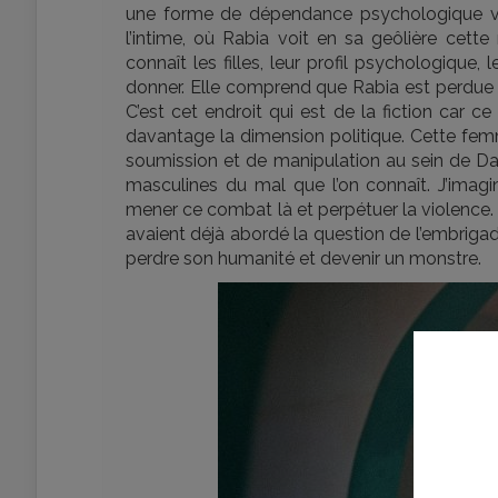
une forme de dépendance psychologique vis-à
l’intime, où Rabia voit en sa geôlière cett
connaît les filles, leur profil psychologique, 
donner. Elle comprend que Rabia est perdue et
C’est cet endroit qui est de la fiction car 
davantage la dimension politique. Cette f
soumission et de manipulation au sein de Daes
masculines du mal que l’on connaît. J’imagi
mener ce combat là et perpétuer la violenc
avaient déjà abordé la question de l’embrig
perdre son humanité et devenir un monstre.