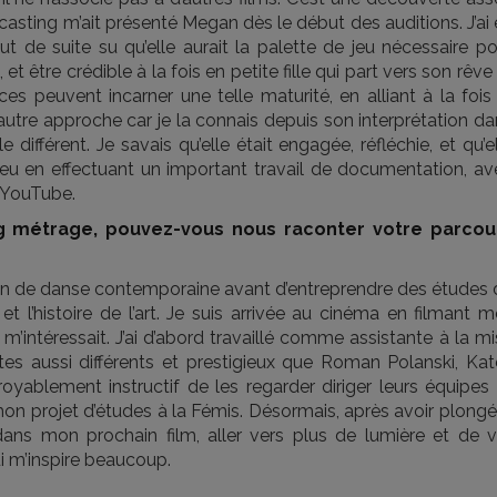
 casting m’ait présenté Megan dès le début des auditions. J’ai
tout de suite su qu’elle aurait la palette de jeu nécessaire p
et être crédible à la fois en petite fille qui part vers son rêve
ces peuvent incarner une telle maturité, en alliant à la fois
 autre approche car je la connais depuis son interprétation d
e différent. Je savais qu’elle était engagée, réfléchie, et qu’e
 jeu en effectuant un important travail de documentation, av
r YouTube.
g métrage, pouvez-vous nous raconter votre parcou
mation de danse contemporaine avant d’entreprendre des études
t l’histoire de l’art. Je suis arrivée au cinéma en filmant 
 m’intéressait. J’ai d’abord travaillé comme assistante à la m
s aussi différents et prestigieux que Roman Polanski, Kate
royablement instructif de les regarder diriger leurs équipes
on projet d’études à la Fémis. Désormais, après avoir plongé
, dans mon prochain film, aller vers plus de lumière et de v
ui m’inspire beaucoup.