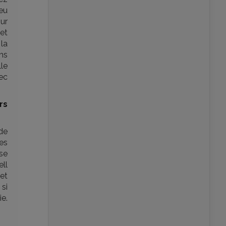
 eu
our
 et
 la
ans
lle
ec
rs
 de
mes
ise
ll
 et
 si
ie.