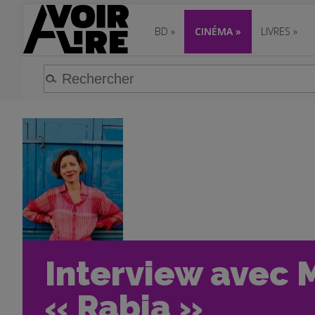
BD
»
CINÉMA
»
LIVRES
»
Interview avec M
« Rabia »