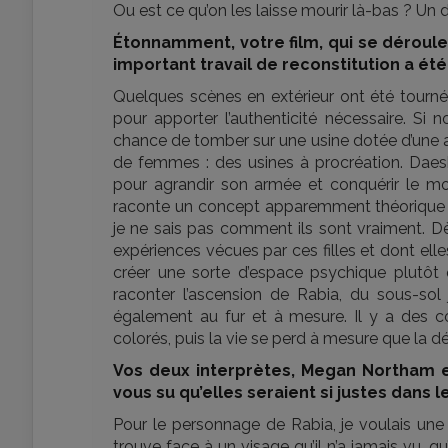
Ou est ce qu’on les laisse mourir là-bas ? Un
Étonnamment, votre film, qui se déroule 
important travail de reconstitution a ét
Quelques scènes en extérieur ont été tournée
pour apporter l’authenticité nécessaire. Si
chance de tomber sur une usine dotée d’une ar
de femmes : des usines à procréation. Dae
pour agrandir son armée et conquérir le mo
raconte un concept apparemment théorique qu
je ne sais pas comment ils sont vraiment. Dès 
expériences vécues par ces filles et dont e
créer une sorte d’espace psychique plutôt 
raconter l’ascension de Rabia, du sous-sol 
également au fur et à mesure. Il y a des c
colorés, puis la vie se perd à mesure que la d
Vos deux interprètes, Megan Northam 
vous su qu’elles seraient si justes dans l
Pour le personnage de Rabia, je voulais une 
trouve face à un visage qu’il n’a jamais vu, qu