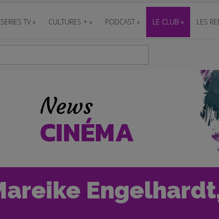
SERIES TV
»
CULTURES +
»
PODCAST
»
LE CLUB
»
LES RE
News
CINÉMA
areike Engelhardt,