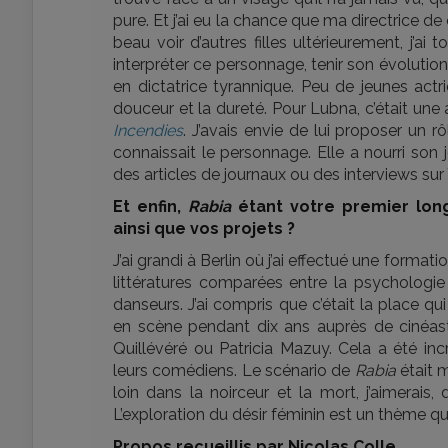
pure. Et j’ai eu la chance que ma directrice de
beau voir d’autres filles ultérieurement, j’ai 
interpréter ce personnage, tenir son évolution, 
en dictatrice tyrannique. Peu de jeunes actri
douceur et la dureté. Pour Lubna, c’était une
Incendies
. J’avais envie de lui proposer un rôl
connaissait le personnage. Elle a nourri son
des articles de journaux ou des interviews su
Et enfin,
Rabia
étant votre premier lon
ainsi que vos projets ?
J’ai grandi à Berlin où j’ai effectué une for
littératures comparées entre la psychologie e
danseurs. J’ai compris que c’était la place qui
en scène pendant dix ans auprès de cinéaste
Quillévéré ou Patricia Mazuy. Cela a été inc
leurs comédiens. Le scénario de
Rabia
était m
loin dans la noirceur et la mort, j’aimerais
L’exploration du désir féminin est un thème q
Propos recueillis par Nicolas Colle