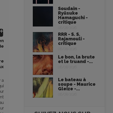
Soudain -
Ryūsuke
Hamaguchi -
critique
06/08/2026
RRR - S. S.
Rajamouli -
en
critique
de
06/08/2026
Le bon, la brute
re
et le truand -...
ux
06/08/2026
Le bateau à
y a
soupe - Maurice
ui
Gleize -...
eur
06/08/2026
ent
 au
ur