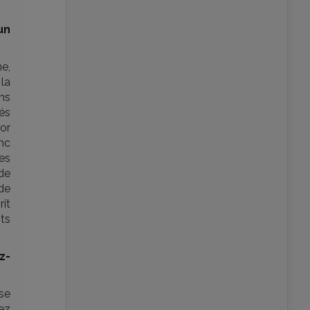
un
e,
la
ons
és
or
nc
les
de
de
it
ts
z-
se
sez