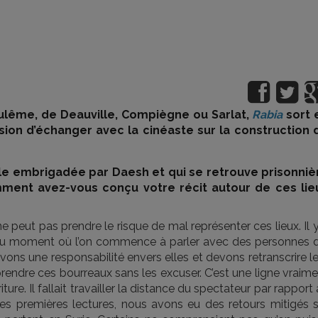
oulême, de Deauville, Compiègne ou Sarlat,
Rabia
sort 
ion d’échanger avec la cinéaste sur la construction 
fille embrigadée par Daesh et qui se retrouve prisonniè
ment avez-vous conçu votre récit autour de ces lie
ne peut pas prendre le risque de mal représenter ces lieux. Il 
r du moment où l’on commence à parler avec des personnes q
vons une responsabilité envers elles et devons retranscrire l
prendre ces bourreaux sans les excuser. C’est une ligne vraim
riture. Il fallait travailler la distance du spectateur par rapport
es premières lectures, nous avons eu des retours mitigés s