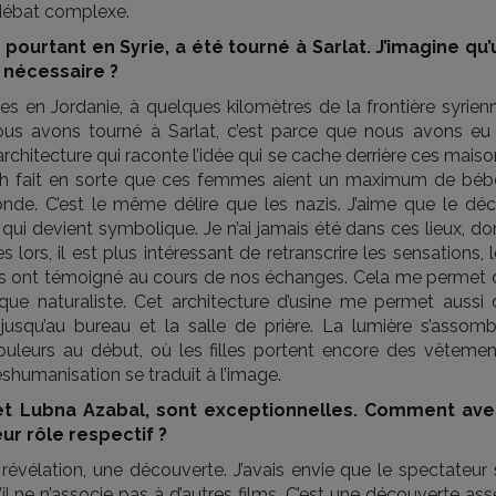
 débat complexe.
pourtant en Syrie, a été tourné à Sarlat. J’imagine qu’
é nécessaire ?
s en Jordanie, à quelques kilomètres de la frontière syrienn
 nous avons tourné à Sarlat, c’est parce que nous avons eu 
chitecture qui raconte l’idée qui se cache derrière ces mais
sh fait en sorte que ces femmes aient un maximum de béb
nde. C’est le même délire que les nazis. J’aime que le déc
i devient symbolique. Je n’ai jamais été dans ces lieux, do
lors, il est plus intéressant de retranscrire les sensations, 
lles ont témoigné au cours de nos échanges. Cela me permet 
que naturaliste. Cet architecture d’usine me permet aussi 
jusqu’au bureau et la salle de prière. La lumière s’assombr
ouleurs au début, où les filles portent encore des vêtemen
éshumanisation se traduit à l’image.
et Lubna Azabal, sont exceptionnelles. Comment ave
eur rôle respectif ?
révélation, une découverte. J’avais envie que le spectateur 
’il ne n’associe pas à d’autres films. C’est une découverte as