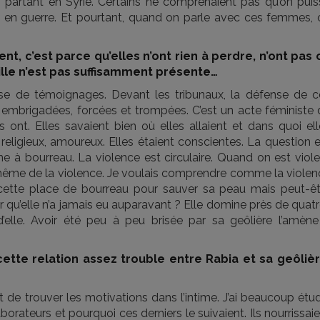
n partant en Syrie. Certains ne comprenaient pas qu’on puis
ys en guerre. Et pourtant, quand on parle avec ces femmes, 
ent, c’est parce qu’elles n’ont rien à perdre, n’ont pas 
ille n’est pas suffisamment présente…
se de témoignages. Devant les tribunaux, la défense de c
é embrigadées, forcées et trompées. C’est un acte féministe 
s ont. Elles savaient bien où elles allaient et dans quoi el
 religieux, amoureux. Elles étaient conscientes. La question 
 à bourreau. La violence est circulaire. Quand on est viole
i-même de la violence. Je voulais comprendre comme la violen
 cette place de bourreau pour sauver sa peau mais peut-êt
ir qu’elle n’a jamais eu auparavant ? Elle domine près de quat
d’elle. Avoir été peu à peu brisée par sa geôlière l’amène
ette relation assez trouble entre Rabia et sa geôlièr
it de trouver les motivations dans l’intime. J’ai beaucoup étu
rateurs et pourquoi ces derniers le suivaient. Ils nourrissai