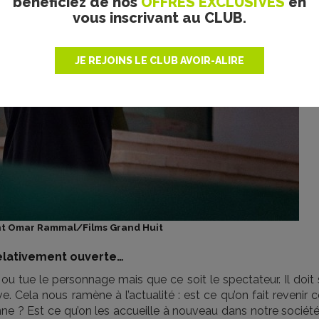
bénéficiez de nos
OFFRES EXCLUSIVES
en
vous inscrivant au CLUB.
JE REJOINS LE CLUB AVOIR-ALIRE
ht Omar Rammal/Films Grand Huit
 relativement ouverte…
ou tue le personnage mais que ce soit le spectateur. Il doit
. Cela nous ramène à l’actualité : est ce qu’on fait revenir 
e ? Est ce qu’on les accueille à nouveau dans notre société