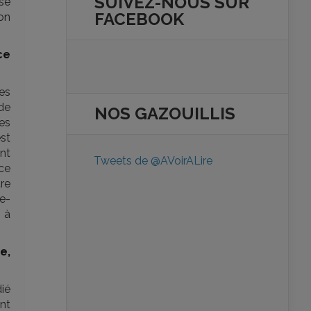
SUIVEZ-NOUS SUR
se
FACEBOOK
on
ce
es
de
NOS
GAZOUILLIS
les
est
nt
Tweets de @AVoirALire
ce
re
re-
 à
e,
dié
ent