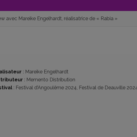
ew avec Mareike Engelhardt, réalisatrice de « Rabia »
alisateur
:
Mareike Engelhardt
stributeur
:
Memento Distribution
tival
:
Festival d’Angoulême 2024
,
Festival de Deauville 202