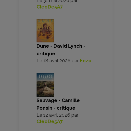
Le
31 mai 2026
par
CleoDe5A7
Dune - David Lynch -
critique
Le
18 avril 2026
par
Enzo
Sauvage - Camille
Ponsin - critique
Le
12 avril 2026
par
CleoDe5A7