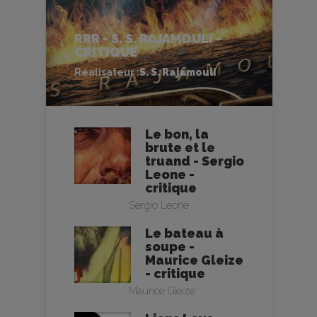
RRR - S. S. RAJAMOULI -
CRITIQUE
Réalisateur :
S. S. Rajamouli
Le bon, la
brute et le
truand - Sergio
Leone -
critique
Sergio Leone
Le bateau à
soupe -
Maurice Gleize
- critique
Maurice Gleize