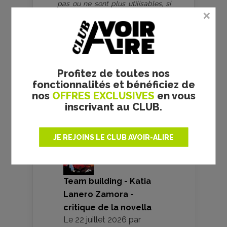
pas ou ne sont plus utilisables, si
les crédits doivent être modifiés
ou ajoutés. Nous nous engageons
à retirer toutes photos litigieuses.
Merci pour votre compréhension.
Profitez de toutes nos
fonctionnalités et bénéficiez de
VOS AVIS
nos
OFFRES EXCLUSIVES
en vous
inscrivant au CLUB.
JE REJOINS LE CLUB AVOIR-ALIRE
Team building - Katia
Lanero Zamora -
critique de la novella
Le
22 juillet 2026
par