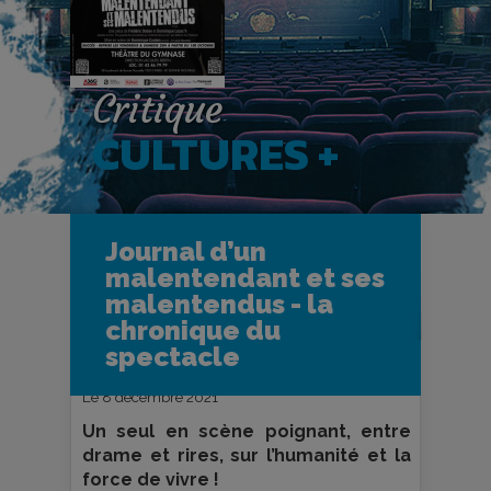
Critique
CULTURES +
Accueil
CULTURES +
Journal d’un
Spectacles vivants
malentendant et ses
Journal d’un malentendant et ses
malentendus - la chronique du
malentendus - la
spectacle
chronique du
spectacle
Le 8 décembre 2021
Un seul en scène poignant, entre
drame et rires, sur l’humanité et la
force de vivre !