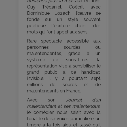
n’entends plus la mer
, aux éditions
Guy Trédaniel. Coécrit avec
Dominique Lozac’h, l’œuvre se
fonde sur un style souvent
poétique. L’écriture choisit des
mots qui font appel aux sens.
Rare spectacle accessible aux
personnes sourdes ou
malentendantes, grâce à un
système de sous-titres, la
représentation vise à sensibiliser le
grand public à ce handicap
invisible. Il y a pourtant sept
millions de sourds et de
malentendants en France.
Avec son
Journal d’un
malentendant et ses malentendus
,
le comédien nous saisit avec la
tonalité de sa voix si particulière, un
timbre à la fois aigu et tassé qu’il