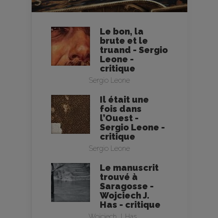
Le bon, la
brute et le
truand - Sergio
Leone -
critique
Sergio Leone
Il était une
fois dans
l’Ouest -
Sergio Leone -
critique
Sergio Leone
Le manuscrit
trouvé à
Saragosse -
Wojciech J.
Has - critique
Wojciech J. Has