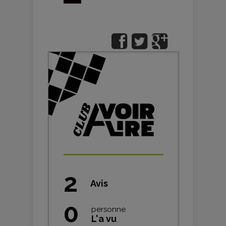
2
Avis
0
personne
L'a vu