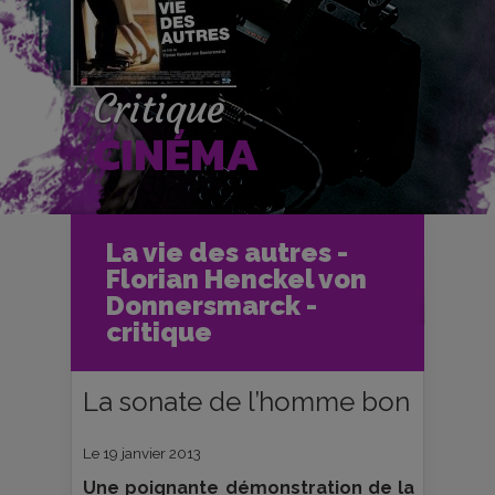
Critique
CINÉMA
Accueil
Cinéma
La vie des autres -
Critiques et fiches films
Florian Henckel von
La vie des autres - Florian Henckel
von Donnersmarck - critique
Donnersmarck -
critique
La sonate de l’homme bon
Le 19 janvier 2013
Une poignante démonstration de la