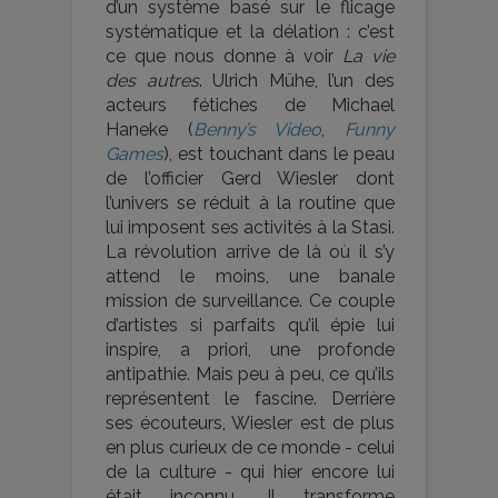
d’un système basé sur le flicage
systématique et la délation : c’est
ce que nous donne à voir
La vie
des autres
. Ulrich Mühe, l’un des
acteurs fétiches de Michael
Haneke (
Benny’s Video
,
Funny
Games
), est touchant dans le peau
de l’officier Gerd Wiesler dont
l’univers se réduit à la routine que
lui imposent ses activités à la Stasi.
La révolution arrive de là où il s’y
attend le moins, une banale
mission de surveillance. Ce couple
d’artistes si parfaits qu’il épie lui
inspire, a priori, une profonde
antipathie. Mais peu à peu, ce qu’ils
représentent le fascine. Derrière
ses écouteurs, Wiesler est de plus
en plus curieux de ce monde - celui
de la culture - qui hier encore lui
était inconnu. Il transforme