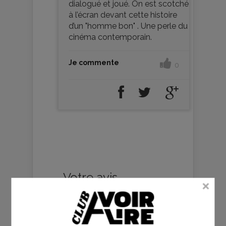
dialogué et joué. On est scotché
à l’écran devant cette histoire
d’un "homme bon" . Une perle du
cinéma contemporain.
Je commente
0
Votre avis
Votre note :
3 votes
Pour participer à ce forum, vous devez
vous enregistrer au préalable. Merci