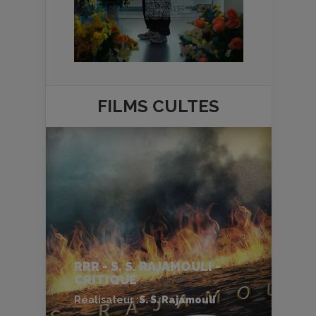
FILMS
CULTES
RRR - S. S. RAJAMOULI -
CRITIQUE
Réalisateur :
S. S. Rajamouli