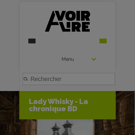
Menu
Lady Whisky - La
chronique BD