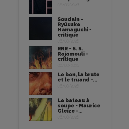
06/08/2026
Soudain -
Ryūsuke
Hamaguchi -
critique
06/08/2026
RRR - S. S.
Rajamouli -
critique
06/08/2026
Le bon, la brute
et le truand -...
06/08/2026
Le bateau à
soupe - Maurice
Gleize -...
06/08/2026