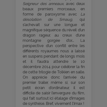
Seigneur des anneaux
, avec deux
beaux premiers morceaux, en
forme de paroxysme avec
La
désolation de Smaug
, qui
s’achevait sur une longue et
magnifique séquence du réveil d’un
dragon rageur, au creux d’une
montagne gorgée d’or... La
perspective d’un conflit entre les
différents royaumes nous a laissé
en suspens pendant de longs mois
et il faudra attendre le 10
décembre 2014 pour célébrer la fin
de cette trilogie de Tolkien en salle.
On apprécie donc l’arrivée du
premier trailer, même si, sur son
petit écran d’ordinateur, il est
difficile de saisir l’envergure du film,
qui fait surtout ici étalage d’images
de synthèse. Bref, vivement l’Imax !