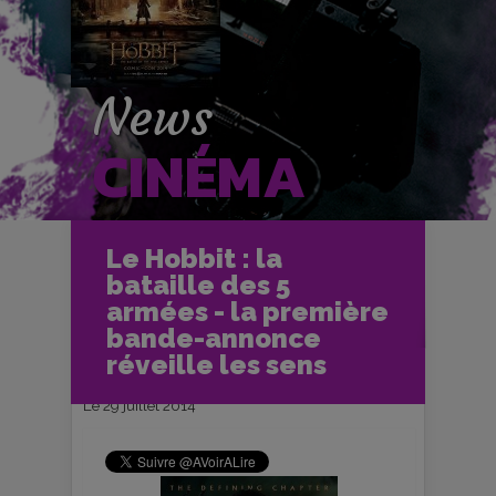
News
CINÉMA
Accueil
Cinéma
Le Hobbit : la
Les News Cinéma
bataille des 5
Le Hobbit : la bataille des 5 armées -
la première bande-annonce réveille les
armées - la première
sens
bande-annonce
réveille les sens
Le 29 juillet 2014