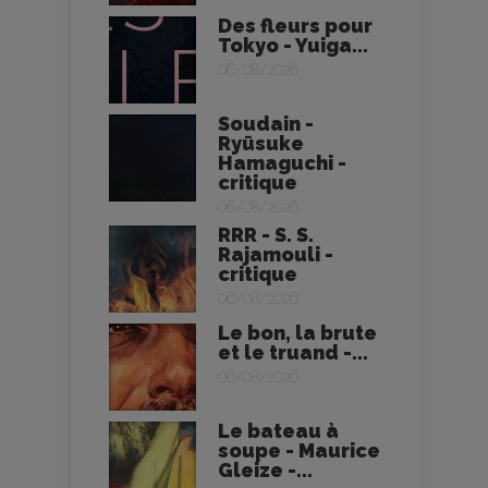
Des fleurs pour
Tokyo - Yuiga...
06/08/2026
Soudain -
Ryūsuke
Hamaguchi -
critique
06/08/2026
RRR - S. S.
Rajamouli -
critique
06/08/2026
Le bon, la brute
et le truand -...
06/08/2026
Le bateau à
soupe - Maurice
Gleize -...