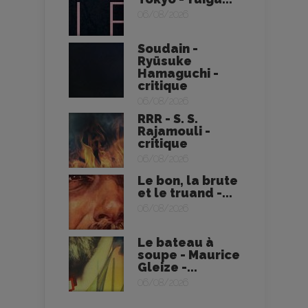
06/08/2026
Soudain -
Ryūsuke
Hamaguchi -
critique
06/08/2026
RRR - S. S.
Rajamouli -
critique
06/08/2026
Le bon, la brute
et le truand -...
06/08/2026
Le bateau à
soupe - Maurice
Gleize -...
06/08/2026