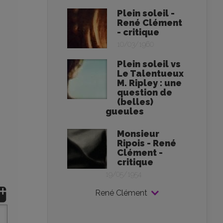
Plein soleil -
René Clément
- critique
10/03/1960
Plein soleil vs
Le Talentueux
M. Ripley : une
question de
(belles)
gueules
Monsieur
Ripois - René
Clément -
critique
19/05/1954
René Clément