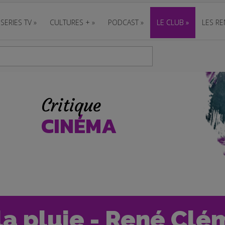
SERIES TV
»
CULTURES +
»
PODCAST
»
LE CLUB
»
LES RE
Critique
CINÉMA
a pluie - René Clém