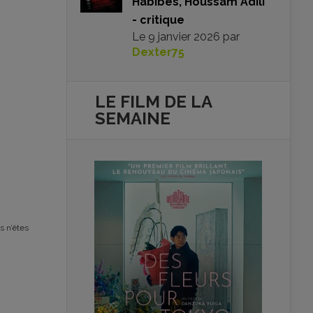
Habibes, Houssam Adili
- critique
Le
9 janvier 2026
par
Dexter75
LE FILM DE
LA
SEMAINE
s n’êtes