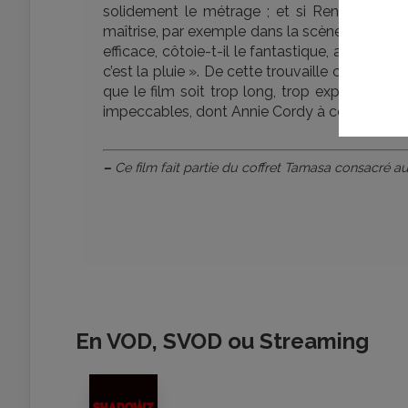
solidement le métrage ; et si René Clément b
maîtrise, par exemple dans la scène du viol,
efficace, côtoie-t-il le fantastique, avec cet
c’est la pluie ». De cette trouvaille comme d’a
que le film soit trop long, trop explicatif. 
impeccables, dont Annie Cordy à contre-empl
–
Ce film fait partie du coffret Tamasa consacré a
En VOD, SVOD ou Streaming