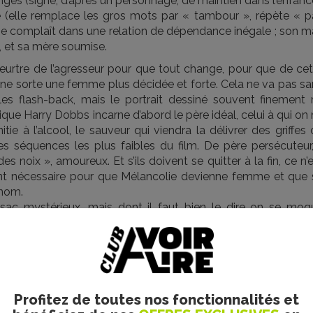
ngés (signe, d’après un personnage, de maintien dans l’enfanc
 (elle remplace les gros mots par « tambour », répète « p
et se complaît dans une relation de dépendance inégale ; son m
s, et sa mère soumise.
u meurtre de l’agresseur pour que tout change, pour que de ce
ne sorte une femme plus décidée et forte. Cela ne va pas sa
es flash-back, mais le portrait dessiné souvent finement 
que Harry Dobbs incarne d’abord le père idéal, celui à qui on
nitie à l’alcool, le sauveur qui viendra la délivrer des griffes
s séquences les plus faibles du film. De père persécuteur, 
es noix », amoureux. Et s’ils doivent se quitter à la fin, ce n’
nt nécessaire pour que Mélancolie devienne femme et que 
énom.
sac mystérieux, mais dont il faut bien le dire on se moq
nde est un menteur ». Cette phrase, captée incidemment, fon
m : Mélancolie ment à Harry ; Harry, Tony et Nicole mentent
e socle des relations. L’explication qui en est donnée, d’or
nte que l’idée assez sombre selon laquelle la vérité n’est 
i le film s’affadit vers la fin, quand l’ambiguïté se délite.
Profitez de toutes nos fonctionnalités et
 de menus détails, des reprises, des échos, qui charpente