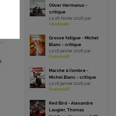
le
Oliver Hermanus -
et
critique
ors
Le
26 février 2026
par
ter
ceciloule
ens
Grosse fatigue - Michel
Blanc - critique
Le
16 janvier 2026
par
FrancoisP
i
Marche à l’ombre -
Michel Blanc - critique
Le
16 janvier 2026
par
FrancoisP
Red Bird - Alexandre
Laugier, Thomas