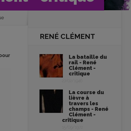
ue
RENÉ CLÉMENT
pour
La bataille du
rail - René
Clément -
critique
27/02/1946
La course du
lièvre à
travers les
champs - René
Clément -
critique
15/09/1972