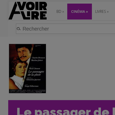
BD
»
CINÉMA
»
LIVRES
»
Le passager de l