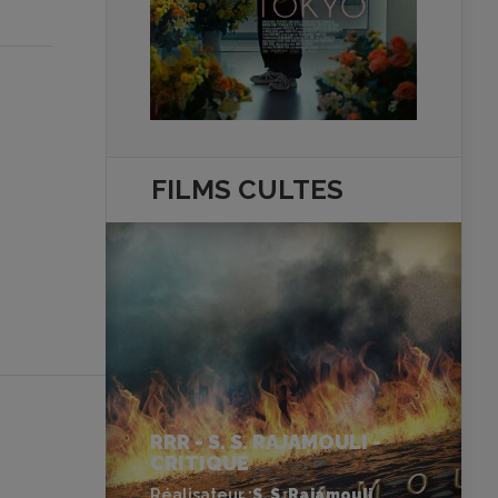
FILMS
CULTES
RRR - S. S. RAJAMOULI -
CRITIQUE
Réalisateur :
S. S. Rajamouli