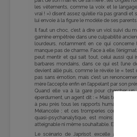
part de son mari et de sa mère : les ongles ro
les vêtements, comme la voix et le langage
vrai ! ») disent assez qu’elle n’a pas grandi 
lui envoie à la figure le modèle de ses parent
Il faut un choc, c’est à dire un viol suivi d
gamine empêtrée dans une culpabilité ancien
lourdeurs, notamment en ce qui concerne l
manque pas de charme. Face à elle, l’énigmati
peut mentir et qui sait tout, celui aussi qui i
barbares mondains, dans ce qui est l’une de
devient allié puis, comme le révèle le « test d
pas sans émotion, mais c’est un renonceme
mère l’accepte enfin en l’appelant par son pr
Quand elle va à la gare pour chercher un 
éperdument, un agent dit : « Mais tout le mo
à peu près tous les rapports humains du fil
Mélancolie ; et ces tromperies constituent l
quasi-psychanalytique, est moins satisfaisa
atteignable ni même souhaitable. En ce sens auss
Le scénario de Japrisot excelle à fournir