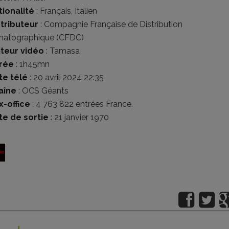
tionalité
:
Français
,
Italien
stributeur
:
Compagnie Française de Distribution
matographique (CFDC)
iteur vidéo
:
Tamasa
rée
: 1h45mn
te télé
: 20 avril 2024 22:35
aîne
: OCS Géants
x-office
: 4 763 822 entrées France.
te de sortie
: 21 janvier 1970