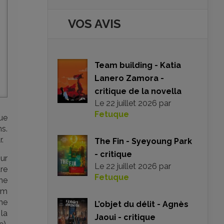
VOS AVIS
Team building - Katia
Lanero Zamora -
critique de la novella
Le
22 juillet 2026
par
Fetuque
tue
s.
.
The Fin - Syeyoung Park
- critique
ur
Le
22 juillet 2026
par
tre
Fetuque
ne
ilm
me
L’objet du délit - Agnès
 la
Jaoui - critique