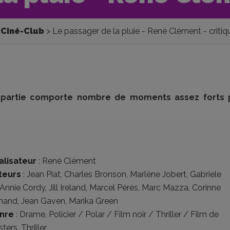
Ciné-Club
Le passager de la pluie - René Clément - critiq
ère partie comporte nombre de moments assez forts 
alisateur
:
René Clément
teurs
:
Jean Piat
,
Charles Bronson
,
Marlène Jobert
,
Gabriele
Annie Cordy
,
Jill Ireland
,
Marcel Pérès
,
Marc Mazza
,
Corinne
hand
,
Jean Gaven
,
Marika Green
nre
:
Drame
,
Policier / Polar / Film noir / Thriller / Film de
sters
,
Thriller