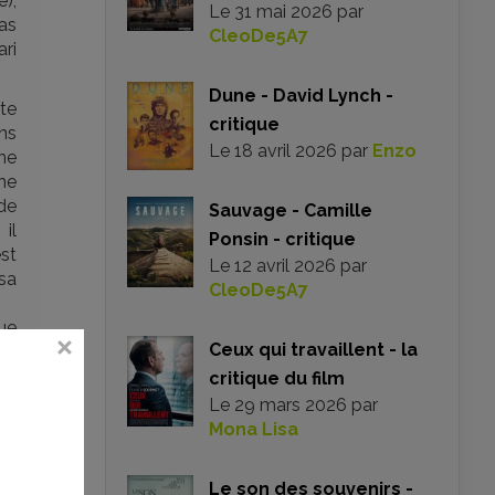
e),
Le
31 mai 2026
par
as
CleoDe5A7
ari
Dune - David Lynch -
tte
critique
ns
Le
18 avril 2026
par
Enzo
ne
 ne
 de
Sauvage - Camille
il
Ponsin - critique
est
Le
12 avril 2026
par
sa
CleoDe5A7
ue
Ceux qui travaillent - la
de
 à
critique du film
dre
Le
29 mars 2026
par
ni
Mona Lisa
nt
Le son des souvenirs -