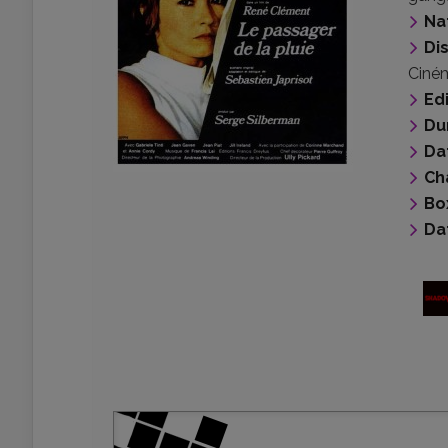
Na
Di
Ciné
Ed
Du
Da
Ch
Bo
Da