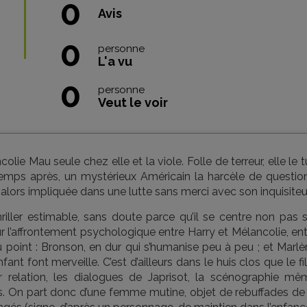
0
Avis
0
personne
L'a vu
0
personne
Veut le voir
lie Mau seule chez elle et la viole. Folle de terreur, elle le 
emps après, un mystérieux Américain la harcèle de question
 alors impliquée dans une lutte sans merci avec son inquisiteur
riller estimable, sans doute parce qu’il se centre non pas s
 sur l’affrontement psychologique entre Harry et Mélancolie, en
point : Bronson, en dur qui s’humanise peu à peu ; et Marlè
nt font merveille. C’est d’ailleurs dans le huis clos que le f
ur relation, les dialogues de Japrisot, la scénographie mê
les. On part donc d’une femme mutine, objet de rebuffades de