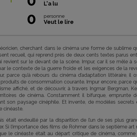
0
L'a lu
0
personne
Veut le lire
éoricien, cherchant dans le cinéma une forme de sublime q
ésent recueil, qui reprend près de deux cents textes parus en
 revient sur le devant de la scène. Impur, car il se mêle à 
r le contexte de la guerre froide et les exigences de la rev
r, parce qu’à rebours du cinéma d’adaptation littéraire, il 
es produits de consommation courante. Impur encore, parce qu
tisme affiché, et de découvrir, à travers Ingmar Bergman, Ke
rritoires de cinéma. Constamment il bifurque, emprunte d
ant son paysage cinéphile. Et invente, de modèles secrets 
e cinéaste.
is était endeuillé par la disparition de l’un de ses plus gra
er. Si l’importance des films de Rohmer dans le septième art
 que le cinéaste était au départ critique de cinéma, comme 