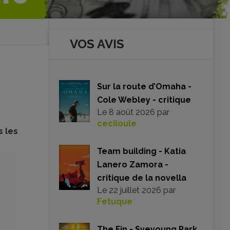
VOS AVIS
Sur la route d’Omaha -
Cole Webley - critique
Le
8 août 2026
par
ceciloule
s les
Team building - Katia
Lanero Zamora -
critique de la novella
Le
22 juillet 2026
par
Fetuque
The Fin - Syeyoung Park