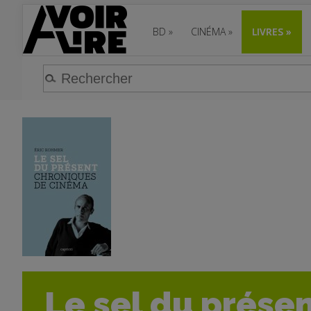
BD
»
CINÉMA
»
LIVRES
»
Le sel du présent