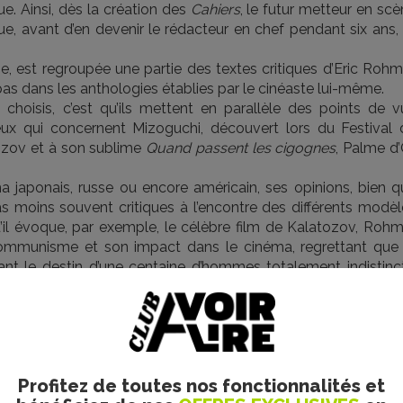
e. Ainsi, dès la création des
Cahiers
, le futur metteur en sc
ue, avant d’en devenir le rédacteur en chef pendant six ans,
e, est regroupée une partie des textes critiques d’Eric Rohm
pas dans les anthologies établies par le cinéaste lui-même.
hoisis, c’est qu’ils mettent en parallèle des points de v
x qui concernent Mizoguchi, découvert lors du Festival 
tozov et à son sublime
Quand passent les cigognes
, Palme d
a japonais, russe ou encore américain, ses opinions, bien q
pas moins souvent critiques à l’encontre des différents modè
u’il évoque, par exemple, le célèbre film de Kalatozov, Rohm
 communisme et son impact dans le cinéma, regrettant que 
nt le destin d’une centaine d’hommes totalement indistinct
. C’est d’ailleurs ce qui le séduira dans le film de Kalatozov, 
étique de l’époque, car il évoque le trajet d’une héroïne.
e, son appréhension de la culture japonaise n’est pas non pl
 : "Il fut un temps - très bref- où un film japonais était d’ab
xotique, répugnant à nos critères" (début de sa chronique 
Profitez de toutes nos fonctionnalités et
oshi Inagaki). En employant ces termes, Eric Rohmer avoue, d