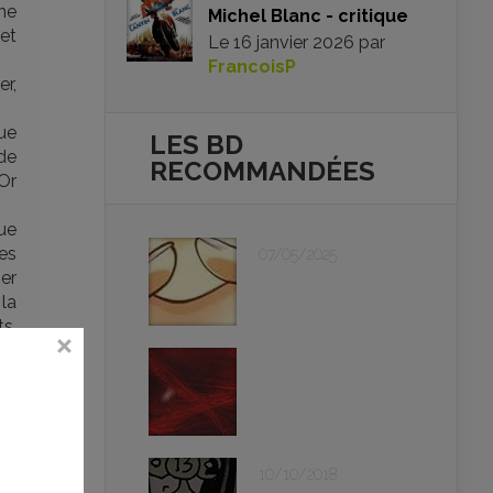
ène
Michel Blanc - critique
 et
Le
16 janvier 2026
par
FrancoisP
er,
ue
LES BD
de
RECOMMANDÉES
’Or
ue
les
07/05/2025
er
la
s,
qui
us
ord
de
ans
10/10/2018