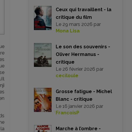
Ceux qui travaillent - la
critique du film
Le
29 mars 2026
par
Mona Lisa
ue
Le son des souvenirs -
tre
Oliver Hermanus -
ses
critique
ue
Le
26 février 2026
par
ose
ceciloule
’il
nji
Grosse fatigue - Michel
es
en
Blanc - critique
Le
16 janvier 2026
par
FrancoisP
nds
 ne
la
Marche à l’ombre -