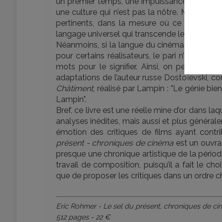
un premier temps, une impuissance à compre
une culture qui n’est pas la nôtre. Malgré t
pertinents, dans la mesure où ce qui import
langage universel qui transcende les frontières
Néanmoins, si la langue du cinéma se veut uni
pour certains réalisateurs, le pari n’est pas
mots pour le signifier. Ainsi, on peut rapi
adaptations de l’auteur russe Dostoïevski, c
Châtiment
, réalisé par Lampin : "Le génie bi
Lampin".
Bref, ce livre est une réelle mine d’or dans 
analyses inédites, mais aussi et plus général
émotion des critiques de films ayant contri
présent - chroniques de cinéma
est un ouvrag
presque une chronique artistique de la périod
travail de composition, puisqu’il a fait le cho
que de proposer les critiques dans un ordre 
Eric Rohmer - Le sel du présent, chroniques de c
512 pages - 22 €