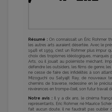
Résumé :
On connaissait un Éric Rohmer th
les autres arts auraient désertée. Avec le pr
1948 et 1959, c’est un Rohmer plus impur qui
choix des tropismes idéologiques, marqués pa
Arts, où il jouait au polémiste méchant. Impu
défendre les outsiders, les films de genre, l
ne cesse de faire des infidélités à son atlan
Mizoguchi ou Satyajit Ray, de nouveaux te
chemins de traverse, redessine en le précis
révérences en trompe-l’œil, son futur travail d
Notre avis :
Il y a dix ans, le cinéma frança
représentants, Eric Rohmer, né Maurice Schér
fait aucun doute, il ne faudrait pas oublier