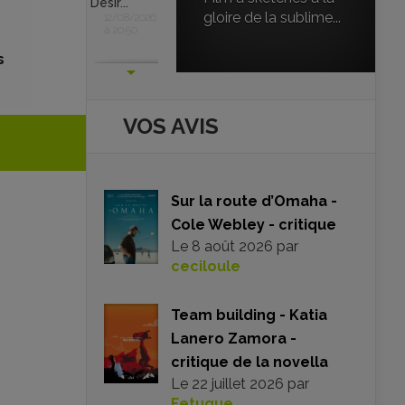
Désir...
gloire de la sublime...
12/08/2026
à 20:50
s
VOS AVIS
Sur la route d’Omaha -
Cole Webley - critique
Le
8 août 2026
par
ceciloule
Team building - Katia
Lanero Zamora -
critique de la novella
Le
22 juillet 2026
par
Fetuque