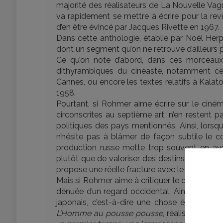
majorité des réalisateurs de La Nouvelle Vagu
va rapidement se mettre à écrire pour la rev
d’en être évincé par Jacques Rivette en 1967.
Dans cette anthologie, établie par Noël Herp
dont un segment qu’on ne retrouve d’ailleurs 
Ce qu’on note d’abord, dans ces morceaux c
dithyrambiques du cinéaste, notamment ceu
Cannes, ou encore les textes relatifs à Kala
1958.
Pourtant, si Rohmer aime écrire sur le ciném
circonscrites au septième art, n’en restent 
politiques des pays mentionnés. Ainsi, lorsq
n’hésite pas à blâmer de façon subtile le
production russe mette trop souvent en ava
plutôt que de valoriser des destins individuels
propose une réelle fracture avec le cinéma sovi
Mais si Rohmer aime à critiquer le communism
dénuée d’un regard occidental. Ainsi, il écrira
japonais, c’est-à-dire une chose étrange, e
L’Homme au pousse pousse
, réalisé par Ir