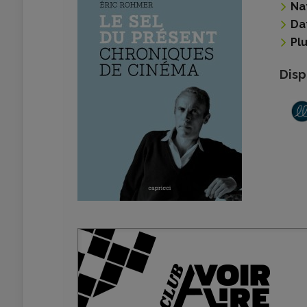
Na
Da
Pl
Disp