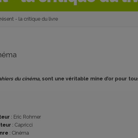
ésent - la critique du livre
inéma
ahiers du cinéma
, sont une véritable mine d’or pour tou
teur
:
Eric Rohmer
iteur
:
Capricci
nre
:
Cinéma