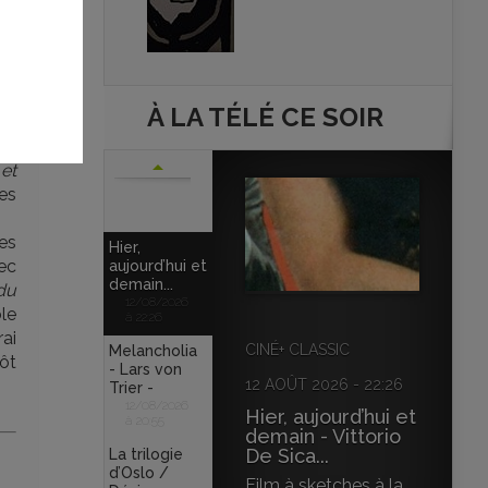
ar
nt
e,
ue,
À LA TÉLÉ CE SOIR
ses
es
et
ges
des
Hier,
vec
aujourd’hui et
demain...
du
12/08/2026
ble
à 22:26
rai
CINÉ+ CLASSIC
Melancholia
tôt
- Lars von
12 AOÛT 2026 - 22:26
Trier -
12/08/2026
Hier, aujourd’hui et
à 20:55
demain - Vittorio
De Sica...
La trilogie
d’Oslo /
Film à sketches à la