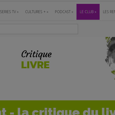
SERIES TV
»
CULTURES +
»
PODCAST
»
LE CLUB
»
LES RE
Critique
LIVRE
 - la critique du li