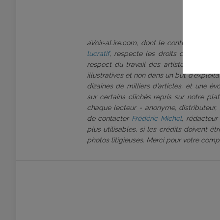
aVoir-aLire.com, dont le contenu est p
lucratif
, respecte les droits d’auteur et
respect du travail des artistes que nous
illustratives et non dans un but d’exploi
dizaines de milliers d’articles, et une é
sur certains clichés repris sur notre pl
chaque lecteur - anonyme, distributeur, 
de contacter
Frédéric Michel
, rédacteur
plus utilisables, si les crédits doivent 
photos litigieuses. Merci pour votre comp