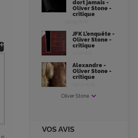
dort jamais -
Oliver Stone -
critique
29/09/2010
JFK L’enquête -
Oliver Stone -
critique
12/12/2021
Alexandre -
Oliver Stone -
critique
05/01/2005
Oliver Stone
VOS AVIS
lus