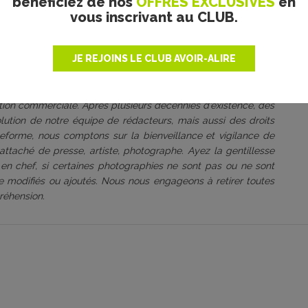
bénéficiez de nos
OFFRES EXCLUSIVES
en
vous inscrivant au CLUB.
JE REJOINS LE CLUB AVOIR-ALIRE
roduit bénévolement par
une association culturelle à but non
 s’est toujours engagé à être rigoureux sur ce point, dans le
 cherchons à valoriser. Les photos sont utilisées à des fins
tation commerciale. Après plusieurs décennies d’existence, des
volution de notre équipe de rédacteurs, mais aussi des droits
ateforme, nous comptons sur la bienveillance et vigilance de
attaché de presse, artiste, photographe. Ayez la gentillesse
 en chef, si certaines photographies ne sont pas ou ne sont
être modifiés ou ajoutés. Nous nous engageons à retirer toutes
réhension.