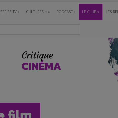
SERIES TV
»
CULTURES +
»
PODCAST
»
LE CLUB
»
LES RE
Critique
CINÉMA
e film