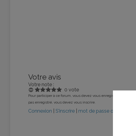
Votre avis
Votre note :
0 vote
Pour participer à ce forum, vous devez vous enregistrer au préalab
pas enregistré, vous devez vous inscrire.
Connexion
|
S’inscrire
|
mot de passe oublié ?