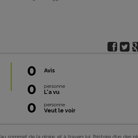
0
Avis
0
personne
L'a vu
0
personne
Veut le voir
u sommet de la gloire, et à travers lui, l’histoire d’un des p