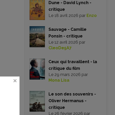
Dune - David Lynch -
critique
Le
18 avril 2026
par
Enzo
Sauvage - Camille
Ponsin - critique
Le
12 avril 2026
par
CleoDe5A7
Ceux qui travaillent - la
critique du film
Le
29 mars 2026
par
Mona Lisa
s n’êtes
Le son des souvenirs -
Oliver Hermanus -
critique
Le
26 février 2026
par