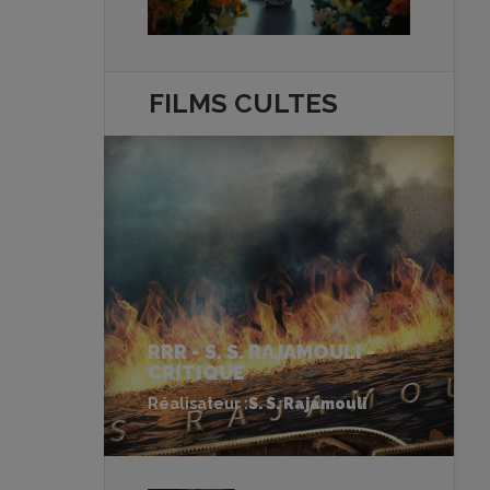
FILMS
CULTES
RRR - S. S. RAJAMOULI -
CRITIQUE
Réalisateur :
S. S. Rajamouli