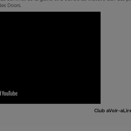
les Doors.
Club aVoir-aLir