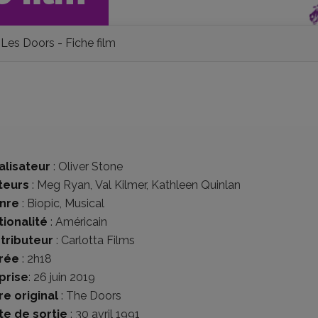
Les Doors - Fiche film
alisateur
:
Oliver Stone
teurs
:
Meg Ryan
,
Val Kilmer
,
Kathleen Quinlan
nre
:
Biopic
,
Musical
tionalité
:
Américain
stributeur
:
Carlotta Films
rée
: 2h18
prise
: 26 juin 2019
re original
: The Doors
te de sortie
: 30 avril 1991