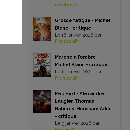
ceciloule
Grosse fatigue - Michel
Blanc - critique
Le
16 janvier 2026
par
FrancoisP
Marche à l’ombre -
Michel Blanc - critique
Le
16 janvier 2026
par
FrancoisP
Red Bird - Alexandre
Laugier, Thomas
Habibes, Houssam Adili
- critique
Le
9 janvier 2026
par
Dexter75