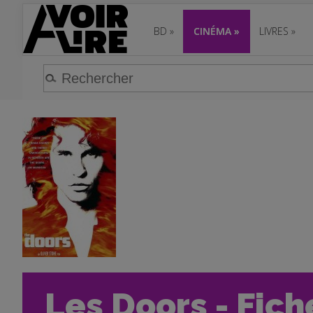
BD
»
CINÉMA
»
LIVRES
»
Les Doors - Fich