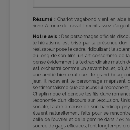
Résumé :
Charlot vagabond vient en aide à
riche. A force de travail il réunit assez d’argen
Notre avis :
Des personnages officiels discou
le hiératisme est brisé par la présence d’u
réalisateur pose le cadre, ridiculisant la solen
au long de son film, un art consommé de l
pense évidemment à l’extraordinaire match d
est orchestré comme un savant ballet, où, à t
une amitié bien erratique : le grand bourgeo
jeun, il redevient le personnage méprisant
sentimentalisme que d’aucuns lui reprochent, l
Chaplin noue et dénoue les fils d’une romance q
l’économie d’un discours sur l’exclusion. Un
sociale, l’autre à cause de son handicap phy
étaient naturellement faits pour se rencont
celle de l’ouvrier et de la gamine dans
Les t
source de gags efficaces, font longtemps cro