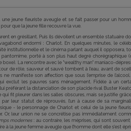
 une jeune fleuriste aveugle et se fait passer pour un hom
t pour que la jeune fille recouvre la vue.
rent en grésillant. Puis ils dévoilent un ensemble statuaire d
n vagabond endormi : Charlot. En quelques minutes, le célèb
nité institutionnelle et le cinéma parlant auquel il opposera, t
a pantomime, porté à son plus haut degré chorégraphique (
e boxe). La rencontre avec le "wealthy man" maniaco-dépress
our de rôle, sauveur et sauvé tombent à l’eau, avant de scel
is ne manifeste son affection que sous l’emprise de l’alcool
 qui exclut les pauvres sans ménagement. Fidèle à un certa
ui préférant la distanciation de son placide rival Buster Keat
ui fit pleurer dans les salles obscures, mais se justifie grâc
is par leur statut de réprouvés, l’un à cause de sa marginal
sique - le personnage de Charlot et celui de la jeune fleuri
rer. Or, leur union ne se concrétise pas immédiatement com
emps modernes
: au contraire, les méprises, qui sont souvent
ire à la jeune femme aveugle que l’homme dont elle s’est épr