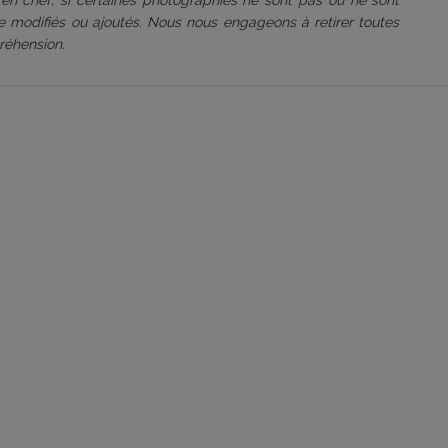
 en chef, si certaines photographies ne sont pas ou ne sont
être modifiés ou ajoutés. Nous nous engageons à retirer toutes
réhension.