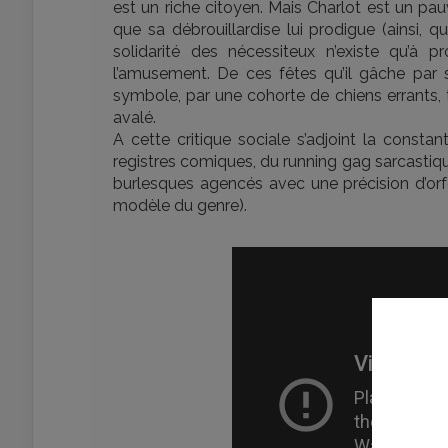
est un riche citoyen. Mais Charlot est un pau
que sa débrouillardise lui prodigue (ainsi, qu
solidarité des nécessiteux n’existe qu’à 
l’amusement. De ces fêtes qu’il gâche par 
symbole, par une cohorte de chiens errants, tan
avalé.
A cette critique sociale s’adjoint la consta
registres comiques, du running gag sarcastiq
burlesques agencés avec une précision d’orfè
modèle du genre).