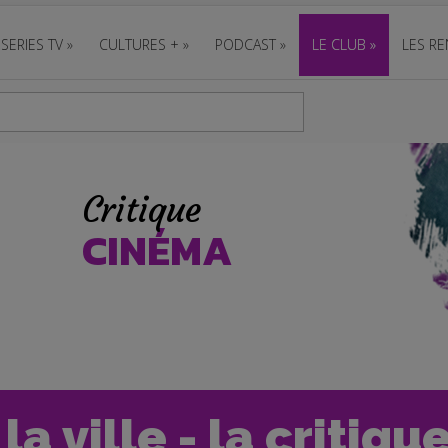
SERIES TV
»
CULTURES +
»
PODCAST
»
LE CLUB
»
LES RE
Critique
CINÉMA
a ville - la critiqu