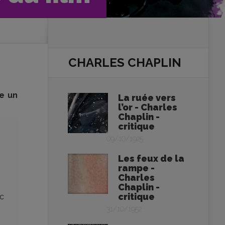
CHARLES CHAPLIN
e un
La ruée vers
l’or - Charles
Chaplin -
critique
09/10/1925
Les feux de la
rampe -
Charles
Chaplin -
critique
nc
31/10/1952