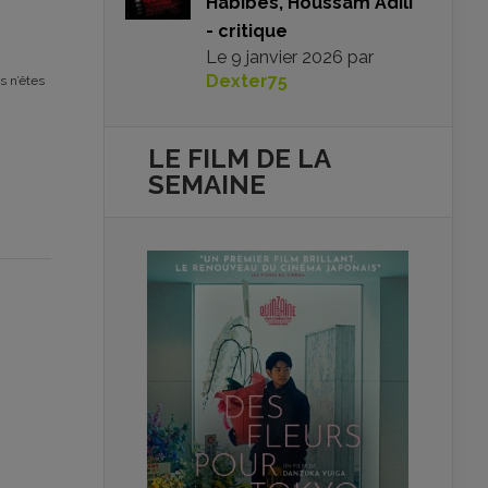
Habibes, Houssam Adili
- critique
Le
9 janvier 2026
par
Dexter75
s n’êtes
LE FILM DE
LA
SEMAINE