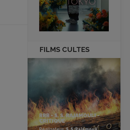
FILMS
CULTES
RRR - S. S. RAJAMOULI -
CRITIQUE
Réalisateur :
S. S. Rajamouli