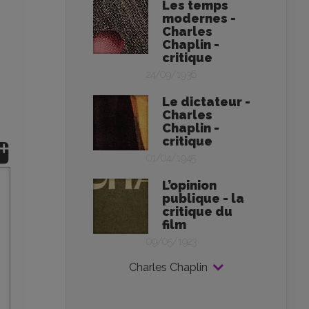
Les temps
modernes -
Charles
Chaplin -
critique
24/09/1936
Le dictateur -
Charles
Chaplin -
critique
01/04/1945
L’opinion
publique - la
critique du
film
09/05/1923
Charles Chaplin