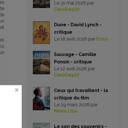
ses
Le
31 mai 2026
par
tte
CleoDe5A7
de
un
Dune - David Lynch -
let
critique
Le
18 avril 2026
par
Enzo
es
os
un
Sauvage - Camille
Ponsin - critique
Le
12 avril 2026
par
CleoDe5A7
Ceux qui travaillent - la
critique du film
Le
29 mars 2026
par
Mona Lisa
Le son des souvenirs -