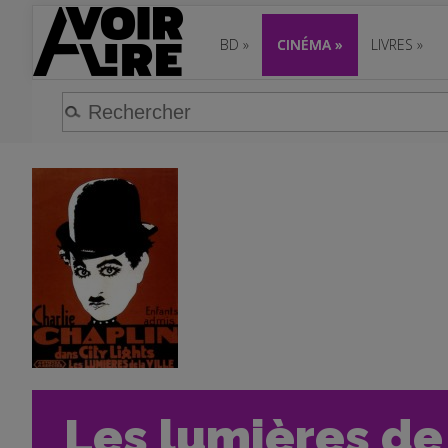
BD
»
CINÉMA
»
LIVRES
»
Les lumières de l