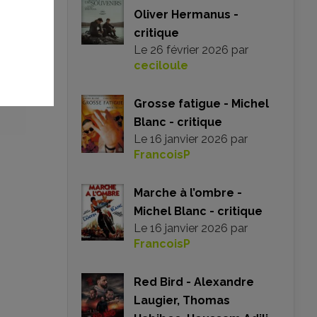
Oliver Hermanus -
critique
Le
26 février 2026
par
ceciloule
t
Grosse fatigue - Michel
Blanc - critique
Le
16 janvier 2026
par
FrancoisP
Marche à l’ombre -
Michel Blanc - critique
Le
16 janvier 2026
par
FrancoisP
Red Bird - Alexandre
Laugier, Thomas