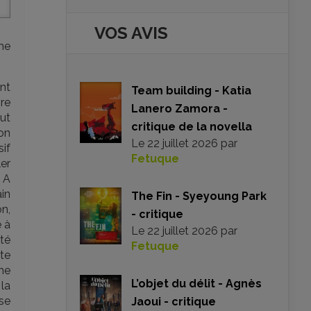
VOS AVIS
me
ont
Team building - Katia
re
Lanero Zamora -
out
critique de la novella
on
Le
22 juillet 2026
par
if
Fetuque
ler
. A
in
The Fin - Syeyoung Park
on,
- critique
e à
Le
22 juillet 2026
par
ité
Fetuque
ste
me
L’objet du délit - Agnès
 la
ise
Jaoui - critique