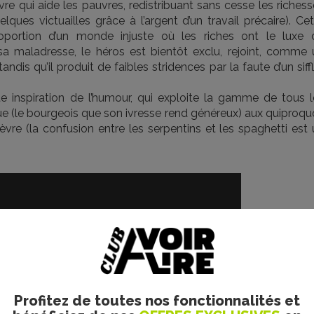
vre qui aide les pauvres, redistribuant sans cesse les riches
elques victuailles grâce à l’argent d’un travail précaire). Ce
proportion d’un monde injuste où les riches ont le luxe 
sa maladresse, le héros est bientôt exclu, rejoint, comme 
dis qu’il produit de faibles stridences par la faute d’un siff
nte inspiration de l’humour, qui exploite la gamme de tous l
ue (le bourgeois que son ivresse rend généreux) aux quiproqu
vre (la confusion entre les serpentins et les spaghetti est 
Profitez de toutes nos fonctionnalités et