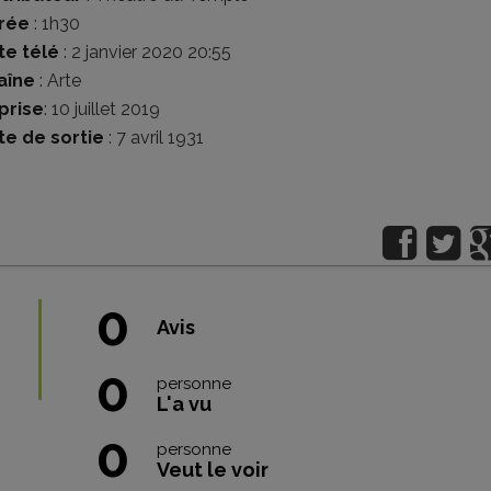
rée
: 1h30
te télé
: 2 janvier 2020 20:55
aîne
: Arte
prise
: 10 juillet 2019
te de sortie
: 7 avril 1931
0
Avis
0
personne
L'a vu
0
personne
Veut le voir