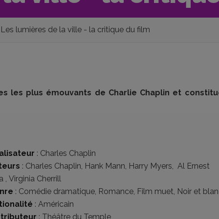
Les lumières de la ville - la critique du film
s les plus émouvants de Charlie Chaplin et constitu
alisateur
:
Charles Chaplin
teurs
:
Charles Chaplin
,
Hank Mann
,
Harry Myers
,
Al Ernest
ia
,
Virginia Cherrill
nre
:
Comédie dramatique
,
Romance
,
Film muet
,
Noir et bla
tionalité
:
Américain
stributeur
:
Théâtre du Temple