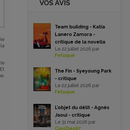
VOS AVIS
Team building - Katia
Lanero Zamora -
le
critique de la novella
la
Le
22 juillet 2026
par
Fetuque
le
 Et
The Fin - Syeyoung Park
e,
- critique
Le
22 juillet 2026
par
Fetuque
L’objet du délit - Agnès
Jaoui - critique
Le
31 mai 2026
par
CleoDe5A7