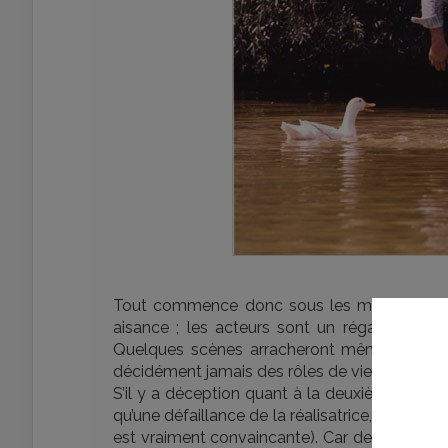
Tout commence donc sous les meilleures aus
aisance ; les acteurs sont un régal (Nathal
Quelques scènes arracheront même des larme
décidément jamais des rôles de vieux bougon
S’il y a déception quant à la deuxième moitié 
qu’une défaillance de la réalisatrice, qui maît
est vraiment convaincante). Car de cette banal