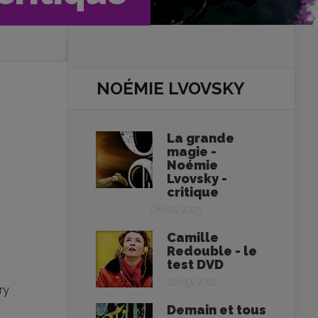
NOÉMIE LVOVSKY
La grande
magie -
Noémie
Lvovsky -
critique
08/02/2023
Camille
Redouble - le
test DVD
12/09/2012
ry
Demain et tous