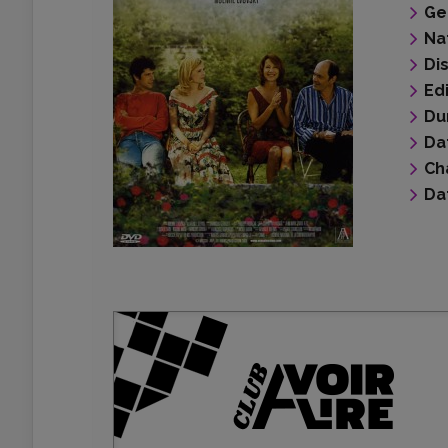
Ge
Na
Di
Ed
Du
Da
Ch
Da