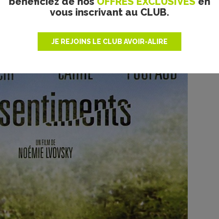
bénéficiez de nos
OFFRES EXCLUSIVES
en
 plat... Malgré cela, le film conserve son charme. Il y avait
vous inscrivant au CLUB.
édie, il reste un film de bonne facture, léger et plaisant.
JE REJOINS LE CLUB AVOIR-ALIRE