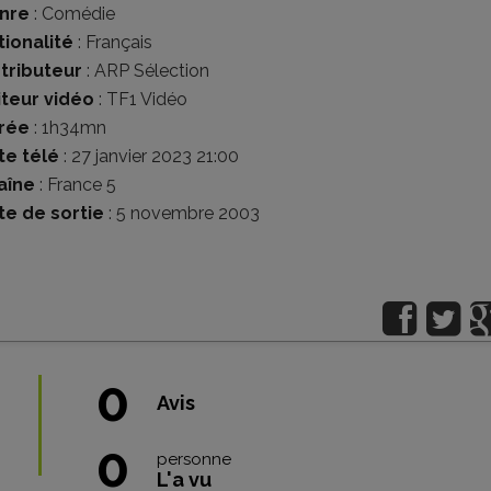
nre
:
Comédie
tionalité
:
Français
stributeur
:
ARP Sélection
iteur vidéo
:
TF1 Vidéo
rée
: 1h34mn
te télé
: 27 janvier 2023 21:00
aîne
: France 5
te de sortie
: 5 novembre 2003
0
Avis
0
personne
L'a vu