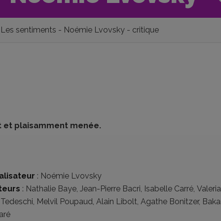
Les sentiments - Noémie Lvovsky - critique
nt et plaisamment menée.
alisateur
:
Noémie Lvovsky
teurs
:
Nathalie Baye
,
Jean-Pierre Bacri
,
Isabelle Carré
,
Valeria
 Tedeschi
,
Melvil Poupaud
,
Alain Libolt
,
Agathe Bonitzer
,
Baka
aré