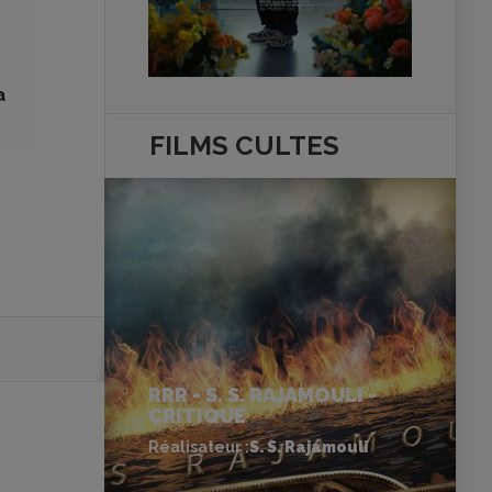
a
FILMS
CULTES
RRR - S. S. RAJAMOULI -
CRITIQUE
Réalisateur :
S. S. Rajamouli