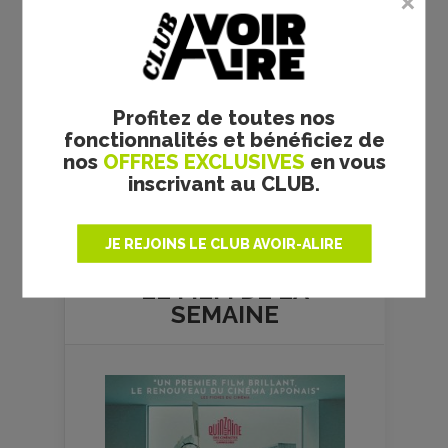
Profitez de toutes nos
fonctionnalités et bénéficiez de
nos
OFFRES EXCLUSIVES
en vous
inscrivant au CLUB.
Plus de films
JE REJOINS LE CLUB AVOIR-ALIRE
LE FILM DE
LA
SEMAINE