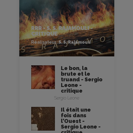
RRR - S. S. RAJAMOULI -
CRITIQUE
Réalisateur :
S. S. Rajamouli
Le bon, la
brute et le
truand - Sergio
Leone -
critique
Sergio Leone
Il était une
fois dans
l’Ouest -
Sergio Leone -
critique