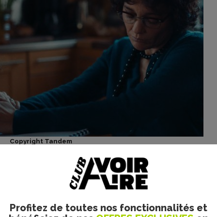
Copyright Tandem
s très longtemps sur les écrans. Le projet est très proche d
ncer la mère et la grand-mère de Mona, mais aussi Margueri
ittéralement inventé l’auto-fiction. Le film est très inspiré.
arole Achache, mère de la réalisatrice, et de Monique Lange,
 où l’art tente de faire la synthèse des drames conscients 
Profitez de toutes nos fonctionnalités et
ns qu’elles prennent toujours en considération leur impact s