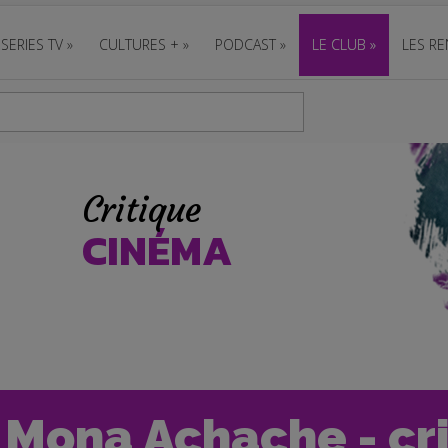
SERIES TV
»
CULTURES +
»
PODCAST
»
LE CLUB
»
LES RE
Critique
CINÉMA
 - Mona Achache - cr