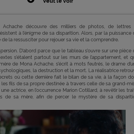
Veut le voir
chache découvre des milliers de photos, de lettres 
sistent à l’énigme de sa disparition. Alors, par la puissance
e de la ressusciter pour rejouer sa vie et la comprendre.
ispersion. D’abord parce que le tableau s’ouvre sur une pièce
textes s’étalent partout sur les murs de l’appartement, et q
mère de Mona Achache, s’écrit à mots feutrés, le drame d’u
ychologiques, la destruction et la mort. La réalisatrice retro
crets où cette dernière fait le bilan de sa vie, à la façon d
s fils de sa propre destinée à travers celle de sa grand-mè
une actrice, en l’occurrence Marion Cotillard, à revêtir les trai
res de sa mère, afin de percer le mystère de sa dispariti