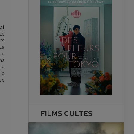
bat
le
nts
La
de
ns
sa
 la
se
FILMS
CULTES