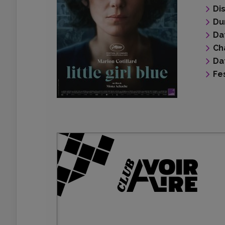
Di
Du
Da
Ch
Da
Fes