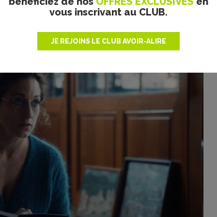
bénéficiez de nos
OFFRES EXCLUSIVES
en
te la projection, le temps semble suspendu dans un monde 
vous inscrivant au CLUB.
 Le tournage lui-même devient une matière à pénétrer le myst
 se fait le relai d’une époque très prolixe où les écrivains, 
ans l’espace public. La politique se mêle intimement au réc
JE REJOINS LE CLUB AVOIR-ALIRE