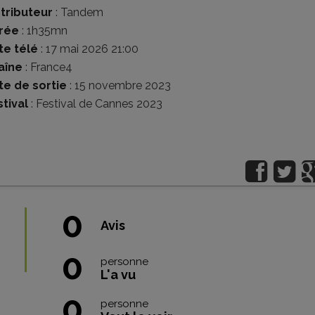
stributeur
:
Tandem
rée
: 1h35mn
te télé
: 17 mai 2026 21:00
aîne
: France4
te de sortie
: 15 novembre 2023
tival
:
Festival de Cannes 2023
0
Avis
0
personne
L'a vu
0
personne