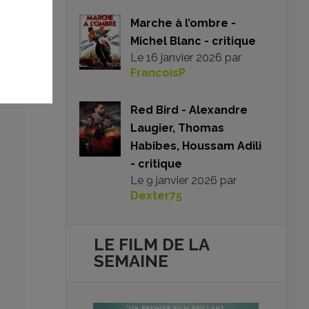
où
Marche à l’ombre -
ère
Michel Blanc - critique
les
it
Le
16 janvier 2026
par
FrancoisP
Red Bird - Alexandre
Laugier, Thomas
Habibes, Houssam Adili
- critique
Le
9 janvier 2026
par
Dexter75
LE FILM DE
LA
SEMAINE