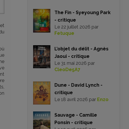
The Fin - Syeyoung Park
- critique
et
Le
22 juillet 2026
par
 du
Fetuque
 où
L’objet du délit - Agnès
ue
Jaoui - critique
ne
Le
31 mai 2026
par
uve
CleoDe5A7
ont
re
Dune - David Lynch -
ts,
critique
on
Le
18 avril 2026
par
Enzo
Sauvage - Camille
Ponsin - critique