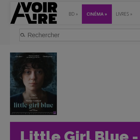
BD
»
CINÉMA
»
LIVRES
»
Little Girl Blue