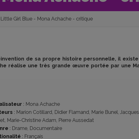
Little Girl Blue - Mona Achache - critique
vention de sa propre histoire personnelle, il exist
he réalise une très grande œuvre portée par une Ma
alisateur
:
Mona Achache
teurs
:
Marion Cotillard
,
Didier Flamand
,
Marie Bunel
,
Jacques
et
,
Marie-Christine Adam
,
Pierre Aussedat
nre
:
Drame
,
Documentaire
tionalité
:
Français