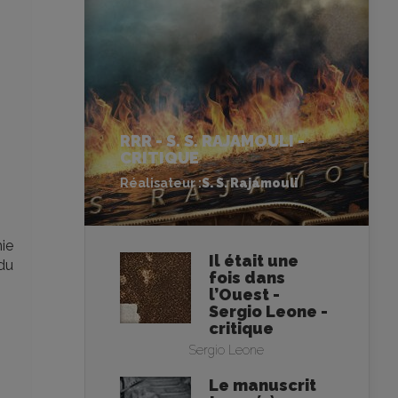
RRR - S. S. RAJAMOULI -
CRITIQUE
Réalisateur :
S. S. Rajamouli
ie
Il était une
du
fois dans
l’Ouest -
Sergio Leone -
critique
Sergio Leone
Le manuscrit