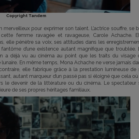
Copyright Tandem
n merveilleux pour exprimer son talent. L’actrice souffre, se 
e cette femme ravagée et ravageuse, Carole Achache. El
s, elle pénètre sa voix, ses attitudes dans les enregistreme
au fantôme d’une existence autant magnifique que troublée. 
’on a déjà vu au cinéma au point que les traits du visage 
re lunaire. En même temps, Mona Achache ne verse jamais da
ntraire, elle fabrique grâce à la prestation lumineuse de 
issant, autant marqueur d’un passé pas si éloigné que cela où
s le devenir de la littérature ou du cinéma. Le spectateur 
rieure de ses propres héritages familiaux.