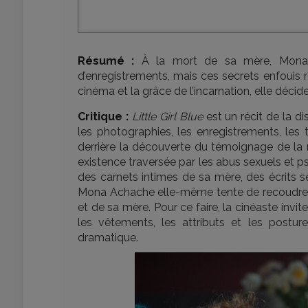
Résumé :
À la mort de sa mère, Mona A
d’enregistrements, mais ces secrets enfouis ré
cinéma et la grâce de l’incarnation, elle décid
Critique :
Little Girl Blue
est un récit de la d
les photographies, les enregistrements, les 
derrière la découverte du témoignage de la 
existence traversée par les abus sexuels et ps
des carnets intimes de sa mère, des écrits se
Mona Achache elle-même tente de recoudre le
et de sa mère. Pour ce faire, la cinéaste invite 
les vêtements, les attributs et les postu
dramatique.