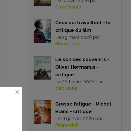
Le
12 avril 2026
par
CleoDe5A7
Ceux qui travaillent - la
critique du film
Le
29 mars 2026
par
Mona Lisa
Le son des souvenirs -
Oliver Hermanus -
critique
Le
26 février 2026
par
ceciloule
es
te
Grosse fatigue - Michel
 Le
Blanc - critique
 la
Le
16 janvier 2026
par
ou
FrancoisP
ur