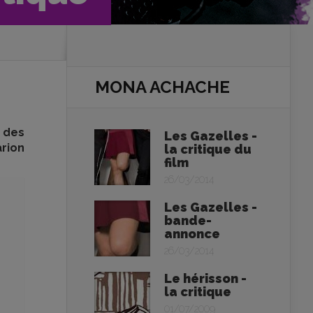
MONA ACHACHE
e des
Les Gazelles -
rion
la critique du
film
26/03/2014
Les Gazelles -
bande-
annonce
26/03/2014
Le hérisson -
la critique
01/07/2009