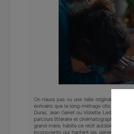
On n’aura pas vu une telle originalité depui
écrivains que le long-métrage cite, à comme
Duras, Jean Genet ou Violette Leduc, qui ont l
parcours littéraire et cinématographique de C
grand-mère, habite ce récit autobiographique
inconscients qui hantent les générations, sa