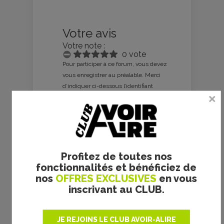
Votre avis
Votre note :
0 vote
Pour participer à ce forum, vous devez
vous enregistrer au préalable. Merci
d’indiquer ci-dessous l’identifiant
personnel qui vous a été fourni. Si
vous n’êtes pas enregistré, vous
devez vous inscrire.
Connexion
|
S’inscrire
|
mot de passe oublié ?
Profitez de toutes nos
fonctionnalités et bénéficiez de
nos
OFFRES EXCLUSIVES
en vous
inscrivant au CLUB.
JE REJOINS LE CLUB AVOIR-ALIRE