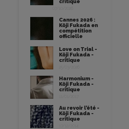
critique
07/10/2026
Cannes 2026 :
Kōji Fukada en
compétition
officielle
Love on Trial -
Kōji Fukada -
critique
25/03/2026
Harmonium -
Kōji Fukada -
critique
11/01/2017
Au revoir l’été -
Kōji Fukada -
critique
17/12/2014