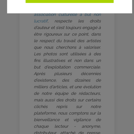
aVoir-aLire.com, dont le contenu
est produit bénévolement par
une
association culturelle à but non
lucratif
, respecte les droits
d’auteur et s’est toujours engagé à
être rigoureux sur ce point, dans
le respect du travail des artistes
que nous cherchons à valoriser.
Les photos sont utilisées à des
fins illustratives et non dans un
but d’exploitation commerciale.
Après plusieurs décennies
d’existence, des dizaines de
milliers d’articles, et une évolution
de notre équipe de rédacteurs,
mais aussi des droits sur certains
clichés repris sur notre
plateforme, nous comptons sur la
bienveillance et vigilance de
chaque lecteur - anonyme,
distributeur, attaché de presse,