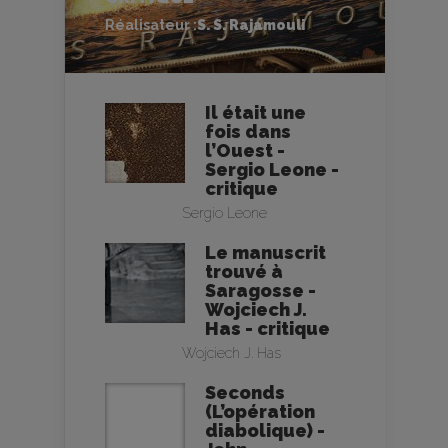
Réalisateur :
S. S. Rajamouli
Il était une
fois dans
l’Ouest -
Sergio Leone -
critique
Sergio Leone
Le manuscrit
trouvé à
Saragosse -
Wojciech J.
Has - critique
Wojciech J. Has
Seconds
(L’opération
diabolique) -