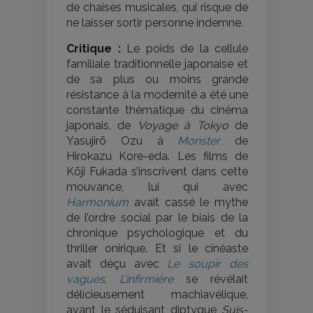
de chaises musicales, qui risque de
ne laisser sortir personne indemne.
Critique :
Le poids de la cellule
familiale traditionnelle japonaise et
de sa plus ou moins grande
résistance à la modernité a été une
constante thématique du cinéma
japonais, de
Voyage à Tokyo
de
Yasujirō Ozu à
Monster
de
Hirokazu Kore-eda. Les films de
Kōji Fukada s’inscrivent dans cette
mouvance, lui qui avec
Harmonium
avait cassé le mythe
de l’ordre social par le biais de la
chronique psychologique et du
thriller onirique. Et si le cinéaste
avait déçu avec
Le soupir des
vagues
,
L’infirmière
se révélait
délicieusement machiavélique,
avant le séduisant diptyque
Suis-