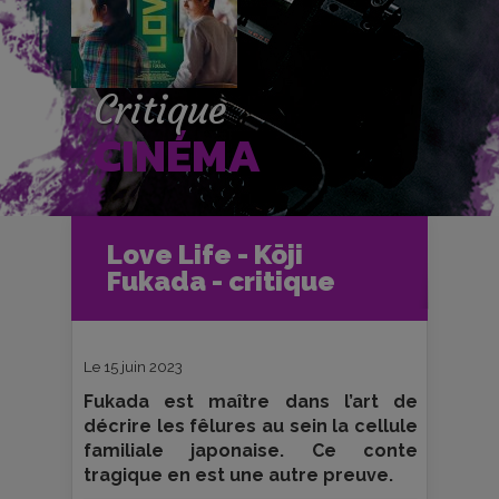
Critique
CINÉMA
Accueil
Cinéma
Love Life - Kōji
Critiques et fiches films
Fukada - critique
Love Life - Kōji Fukada - critique
Le 15 juin 2023
Fukada est maître dans l’art de
décrire les fêlures au sein la cellule
familiale japonaise. Ce conte
tragique en est une autre preuve.