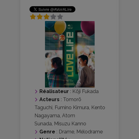
Réalisateur
:
Kōji Fukada
Acteurs
:
Tomorō
Taguchi
,
Fumino Kimura
,
Kento
Nagayama
,
Atom
Sunada
,
Misuzu Kanno
Genre
:
Drame
,
Mélodrame