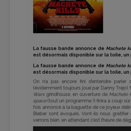
La fausse bande annonce de
Machete kil
est désormais disponible sur la toile, un
La fausse bande annonce de
Machete kil
est désormais disponible sur la toile, un
On n’a pas encore fini d’entendre parler
(évidemment toujours joué par Danny Trejo) f
Wars
grindhouse, en ouverture de
Machete K
space
(tout un programme !) finira à coup sû
fois annoncé à la baguette de ce joyeux déli
Bieber sont évoqués. Vont-ils nous gratifier
verrons bien, en attendant c’est l’heure de dé