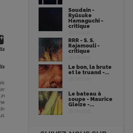
Soudain -
Ryūsuke
Hamaguchi -
critique
06/08/2026
RRR - S. S.
Rajamouli -
ls
critique
06/08/2026
ls
Le bon, la brute
et le truand -...
06/08/2026
is
ar
Le bateau à
.in
soupe - Maurice
une
Gleize -...
tin
06/08/2026
us