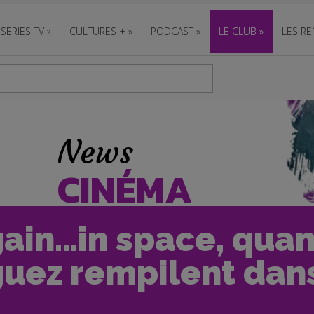
SERIES TV
»
CULTURES +
»
PODCAST
»
LE CLUB
»
LES RE
News
CINÉMA
ain...in space, qua
guez rempilent dans