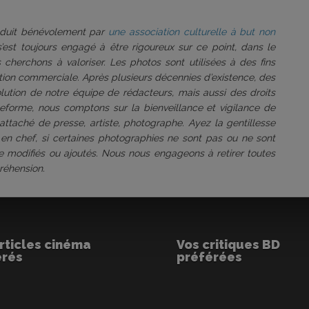
roduit bénévolement par
une association culturelle à but non
 s’est toujours engagé à être rigoureux sur ce point, dans le
 cherchons à valoriser. Les photos sont utilisées à des fins
tation commerciale. Après plusieurs décennies d’existence, des
volution de notre équipe de rédacteurs, mais aussi des droits
ateforme, nous comptons sur la bienveillance et vigilance de
attaché de presse, artiste, photographe. Ayez la gentillesse
 en chef, si certaines photographies ne sont pas ou ne sont
être modifiés ou ajoutés. Nous nous engageons à retirer toutes
réhension.
rticles cinéma
Vos critiques BD
érés
préférées