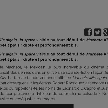
ls aigain...in space
visible au tout début de
Machete Kil
 petit plaisir drôle et profondément bis.
ls aigain...in space
visible au tout début de
Machete Kil
 petit plaisir drôle et profondément bis.
 de Machete, le Mexicain le plus increvable du cinéma b
aisait des siennes dans un univers se science-fiction façon
St
ills
. La fausse bande-annonce intitulée
Machete kills again..
r par débarquer sur les écrans. Robert Rodriguez est encore 
re bis ou rappelons-le, les noms de Leonardo DiCaprio et Jus
 de leur présence à l’intérieur de ce troisième épisode ? No
guster ou redéguster les images.