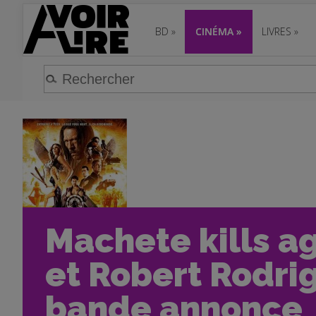
BD
»
CINÉMA
»
LIVRES
»
Machete kills ag
et Robert Rodri
bande annonce