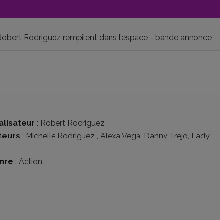
t Robert Rodriguez rempilent dans l’espace - bande annonce
alisateur
:
Robert Rodriguez
teurs
:
Michelle Rodriguez
,
Alexa Vega
,
Danny Trejo
,
Lady
nre
:
Action