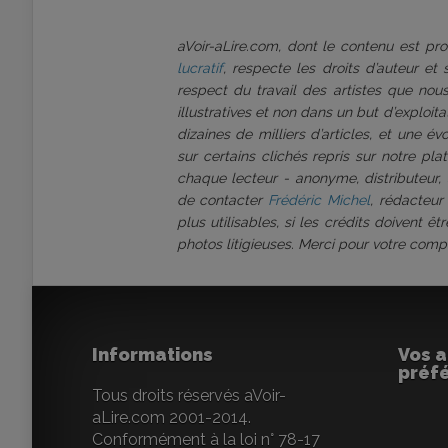
aVoir-aLire.com, dont le contenu est p
lucratif
, respecte les droits d’auteur et
respect du travail des artistes que nous
illustratives et non dans un but d’exploi
dizaines de milliers d’articles, et une é
sur certains clichés repris sur notre pl
chaque lecteur - anonyme, distributeur, 
de contacter
Frédéric Michel
, rédacteur
plus utilisables, si les crédits doivent 
photos litigieuses. Merci pour votre comp
Informations
Vos a
préf
Tous droits réservés aVoir-
aLire.com 2001-2014.
Conformément à la loi n° 78-17