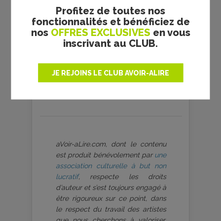
Profitez de toutes nos
fonctionnalités et bénéficiez de
nos
OFFRES EXCLUSIVES
en vous
inscrivant au CLUB.
JE REJOINS LE CLUB AVOIR-ALIRE
aVoir-aLire.com, dont le contenu
est produit bénévolement par
une
association culturelle à but non
lucratif
, respecte les droits
d’auteur et s’est toujours engagé à
être rigoureux sur ce point, dans
le respect du travail des artistes
que nous cherchons à valoriser.