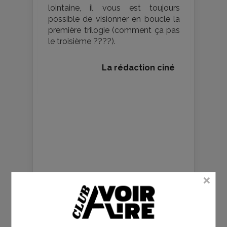
lointaine, il vous est toujours
possible de visionner en boucle la
première trilogie (comment ça pas
le troisième ????).
La rédaction ciné
GALERIE PHOTOS