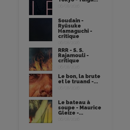
06/08/2026
Soudain -
Ryūsuke
Hamaguchi -
critique
06/08/2026
RRR - S. S.
Rajamouli -
critique
06/08/2026
Le bon, la brute
et le truand -...
06/08/2026
Le bateau à
soupe - Maurice
Gleize -...
06/08/2026