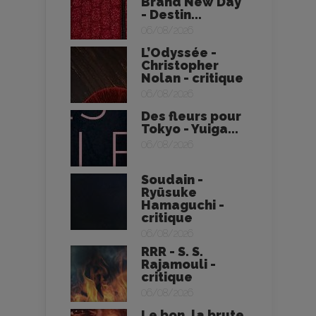
Brand New Day
- Destin...
06/08/2026
L’Odyssée -
Christopher
Nolan - critique
06/08/2026
Des fleurs pour
Tokyo - Yuiga...
06/08/2026
Soudain -
Ryūsuke
Hamaguchi -
critique
06/08/2026
RRR - S. S.
Rajamouli -
critique
06/08/2026
Le bon, la brute