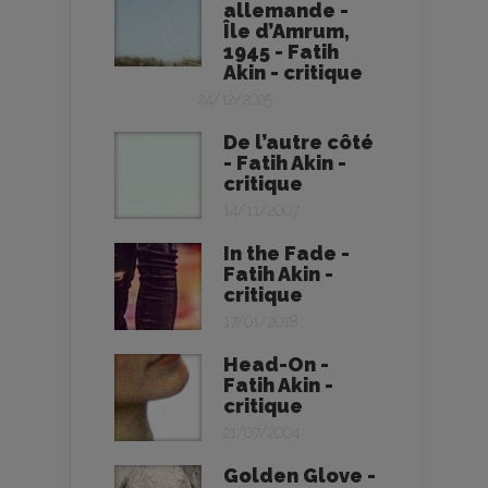
allemande -
Île d’Amrum,
1945 - Fatih
Akin - critique
24/12/2025
De l’autre côté
- Fatih Akin -
critique
14/11/2007
In the Fade -
Fatih Akin -
critique
17/01/2018
Head-On -
Fatih Akin -
critique
21/07/2004
Golden Glove -