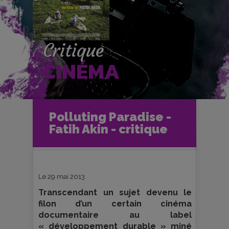
Critique
CINÉMA
Accueil
Cinéma
Polluting Paradise -
Critiques et fiches films
Fatih Akin - critique
Polluting Paradise - Fatih Akin -
critique
Le 29 mai 2013
Transcendant un sujet devenu le
filon d’un certain cinéma
documentaire au label
« développement durable » miné