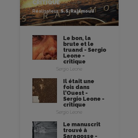
CRITIQUE
Réalisateur :
S. S. Rajamouli
Le bon, la
brute et le
truand - Sergio
Leone -
critique
Sergio Leone
Il était une
fois dans
l’Ouest -
Sergio Leone -
critique
Sergio Leone
Le manuscrit
trouvé à
Saragosse -