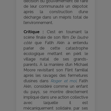
décision du gouvernement de faire
de leur communauté un dépotoir,
après la construction d’une
décharge dans un mépris total de
l’environnement.
Critique :
C’est en tournant la
scène finale de son film
De l’autre
côté
que Fatih Akin a entendu
parler de cette catastrophe
écologique mettant en péril le
village natal de ses grands-
parents. À la manière d’un Michael
Moore revisitant son Flint familial
après les ravages des fermetures
d’usines dans
Roger et moi
, Fatih
Akin, considéré comme un enfant
du pays, se montre directement
impliqué dans une action collective
avec laquelle il est
mécaniquement solidaire, par ses