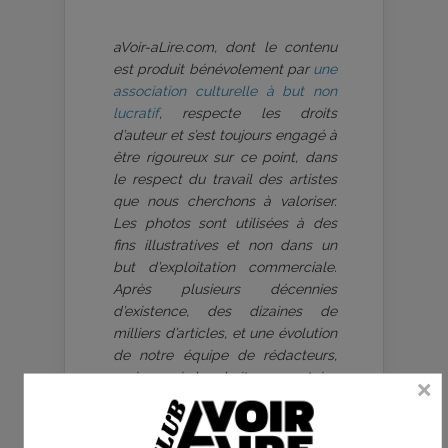
aVoir-aLire.com, dont le contenu
est produit bénévolement par
une
association culturelle à but non
lucratif
, respecte les droits
d’auteur et s’est toujours engagé à
être rigoureux sur ce point, dans
le respect du travail des artistes
que nous cherchons à valoriser.
Les photos sont utilisées à des
fins illustratives et non dans un
but d’exploitation commerciale.
Après plusieurs décennies
d’existence, des dizaines de
milliers d’articles, et une évolution
de notre équipe de rédacteurs,
mais aussi des droits sur certains
clichés repris sur notre
plateforme, nous comptons sur la
bienveillance et vigilance de