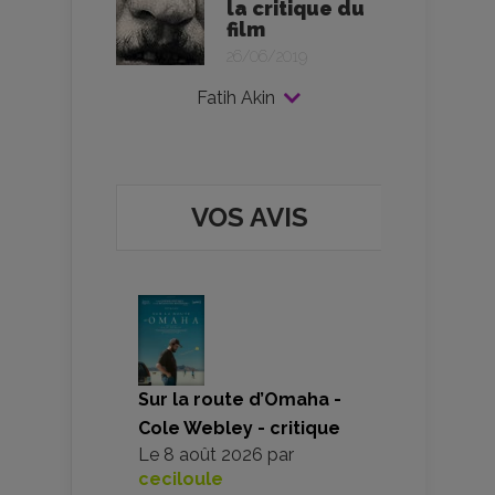
la critique du
film
26/06/2019
Fatih Akin
VOS AVIS
Sur la route d’Omaha -
Cole Webley - critique
Le
8 août 2026
par
ceciloule