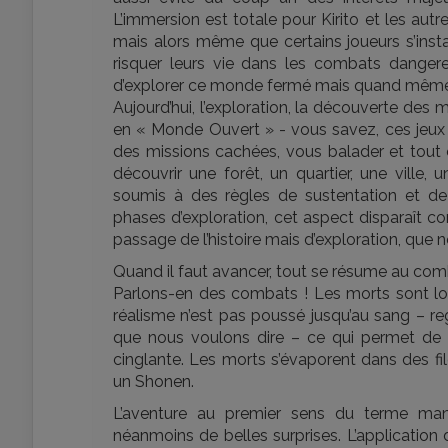
L’immersion est totale pour Kirito et les autre
mais alors même que certains joueurs s’insta
risquer leurs vie dans les combats dangereu
d’explorer ce monde fermé mais quand mêm
Aujourd’hui, l’exploration, la découverte des
en « Monde Ouvert » - vous savez, ces jeux 
des missions cachées, vous balader et tout
découvrir une forêt, un quartier, une vill
soumis à des règles de sustentation et d
phases d’exploration, cet aspect disparaît c
passage de l’histoire mais d’exploration, que 
Quand il faut avancer, tout se résume au comb
Parlons-en des combats ! Les morts sont lo
réalisme n’est pas poussé jusqu’au sang – 
que nous voulons dire – ce qui permet de 
cinglante. Les morts s’évaporent dans des fi
un Shonen.
L’aventure au premier sens du terme man
néanmoins de belles surprises. L’application d