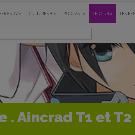
SERIES TV
»
CULTURES +
»
PODCAST
»
LE CLUB
»
LES REN
 . Aincrad T1 et T2