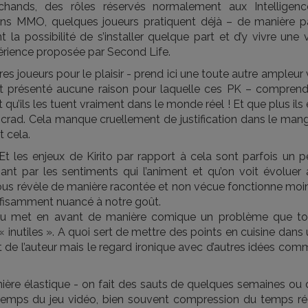
chands, des rôles réservés normalement aux Intelligenc
tains MMO, quelques joueurs pratiquent déjà – de manière p
t la possibilité de s’installer quelque part et d’y vivre une 
xpérience proposée par Second Life.
tres joueurs pour le plaisir - prend ici une toute autre ampleur
’est présenté aucune raison pour laquelle ces PK – comprend
 qu’ils les tuent vraiment dans le monde réel ! Et que plus ils
incrad. Cela manque cruellement de justification dans le man
t cela.
t les enjeux de Kirito par rapport à cela sont parfois un p
ant par les sentiments qui l’animent et qu’on voit évoluer 
ous révèle de manière racontée et non vécue fonctionne moin
uffisamment nuancé à notre goût.
u met en avant de manière comique un problème que to
 inutiles ». A quoi sert de mettre des points en cuisine dans
t de l’auteur mais le regard ironique avec d’autres idées co
nière élastique - on fait des sauts de quelques semaines ou 
temps du jeu vidéo, bien souvent compression du temps rée