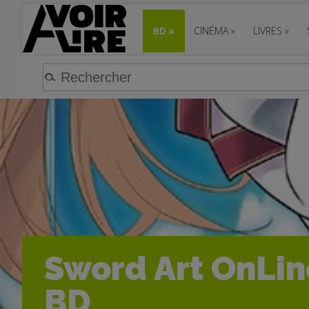
BD
»
CINÉMA
»
LIVRES
»
Sword Art OnLine
BD