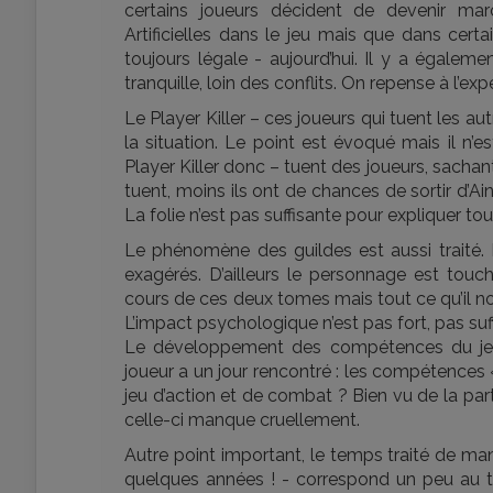
certains joueurs décident de devenir mar
Artificielles dans le jeu mais que dans cer
toujours légale - aujourd’hui. Il y a égalemen
tranquille, loin des conflits. On repense à l’e
Le Player Killer – ces joueurs qui tuent les au
la situation. Le point est évoqué mais il n
Player Killer donc – tuent des joueurs, sachant
tuent, moins ils ont de chances de sortir d’A
La folie n’est pas suffisante pour expliquer tou
Le phénomène des guildes est aussi traité. E
exagérés. D’ailleurs le personnage est touch
cours de ces deux tomes mais tout ce qu’il n
L’impact psychologique n’est pas fort, pas s
Le développement des compétences du je
joueur a un jour rencontré : les compétences «
jeu d’action et de combat ? Bien vu de la par
celle-ci manque cruellement.
Autre point important, le temps traité de ma
quelques années ! - correspond un peu au 