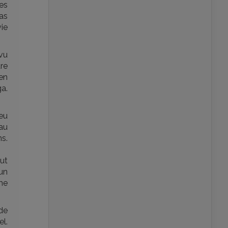
es
as
vie
 vu
re
 en
ga.
eu
au
s.
ut
 un
mme
de
l.