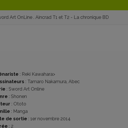
ord Art OnLine . Aincrad T1 et T2 - La chronique BD
énariste
:
Reki Kawahara
>
ssinateurs
:
Tamaro Nakamura
,
Abec
rie
:
Sword Art Online
nre
:
Shonen
iteur
:
Ototo
mille
:
Manga
te de sortie
: 1er novembre 2014
rée
: 2