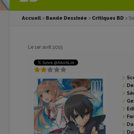
Accueil
Bande Dessinée
Critiques BD
Sw
Le 1er avril 2015
Sc
De
Sé
Ge
Ed
Fa
Da
Du