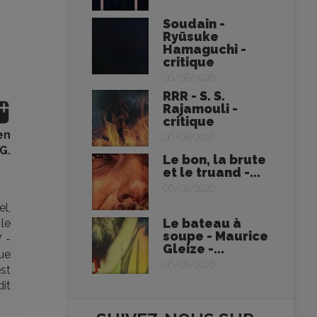
Soudain -
Ryūsuke
Hamaguchi -
critique
06/08/2026
RRR - S. S.
Rajamouli -
critique
en
06/08/2026
G.
Le bon, la brute
et le truand -...
06/08/2026
l,
Le bateau à
 le
soupe - Maurice
 -
Gleize -...
ue
06/08/2026
est
dit