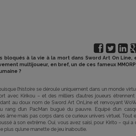
s bloqués à la vie à la mort dans Sword Art On Line, 
ivement multijoueur, en bref, un de ces fameux MMORP
umaine ?
uisque l’histoire se déroule uniquement dans un monde virtue
ort avec Kirikou – et des milliers d’autres joueurs étrennent
ant au doux nom de Sword Art OnLine et renvoyant WoW
 au rang d’un PacMan bugué du pauvre. Equipé d’un casq
és âme mais pas corps dans ce curieux univers virtuel. Tout 
ussé à son extrême. Oui, vous avez saisi, pour Kirito – qui a 
n de plus qu’une manette de jeu inaboutie.