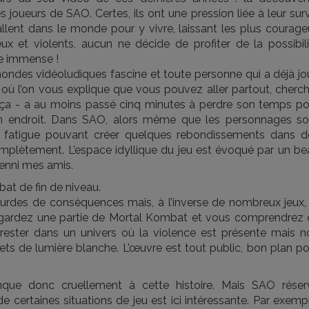
s joueurs de SAO. Certes, ils ont une pression liée à leur sur
llent dans le monde pour y vivre, laissant les plus courage
x et violents, aucun ne décide de profiter de la possibili
e immense !
 mondes vidéoludiques fascine et toute personne qui a déjà j
où l’on vous explique que vous pouvez aller partout, cherch
 ça - a au moins passé cinq minutes à perdre son temps po
e, un endroit. Dans SAO, alors même que les personnages so
e fatigue pouvant créer quelques rebondissements dans d
omplètement. L’espace idyllique du jeu est évoqué par un be
nenni mes amis.
at de fin de niveau.
urdes de conséquences mais, à l’inverse de nombreux jeux, 
regardez une partie de Mortal Kombat et vous comprendrez 
rester dans un univers où la violence est présente mais n
lets de lumière blanche. L’œuvre est tout public, bon plan p
que donc cruellement à cette histoire. Mais SAO réser
e certaines situations de jeu est ici intéressante. Par exemp