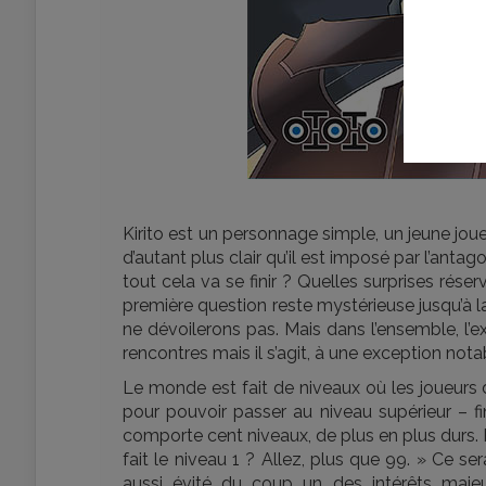
Kirito est un personnage simple, un jeune jo
d’autant plus clair qu’il est imposé par l’anta
tout cela va se finir ? Quelles surprises rés
première question reste mystérieuse jusqu’à 
ne dévoilerons pas. Mais dans l’ensemble, l’
rencontres mais il s’agit, à une exception not
Le monde est fait de niveaux où les joueurs 
pour pouvoir passer au niveau supérieur – f
comporte cent niveaux, de plus en plus durs. R
fait le niveau 1 ? Allez, plus que 99. » Ce ser
aussi évité du coup un des intérêts maje