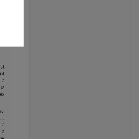
st
ent
 la
us
des
s,
ad
n a
l a
e.