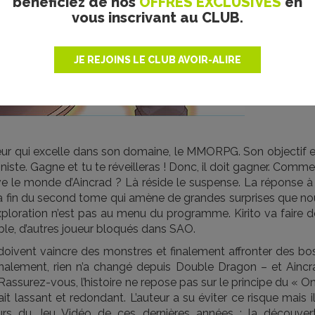
bénéficiez de nos
OFFRES EXCLUSIVES
en
vous inscrivant au CLUB.
JE REJOINS LE CLUB AVOIR-ALIRE
ueur qui excelle dans son domaine, le MMORPG. Son objectif e
goniste. Gagne et tu te réveilleras ! Donc, il doit gagner. Comm
erve le monde d’Aincrad ? Là réside le suspense. La réponse à
la fin du second tome qui amène de grandes surprises que no
exploration n’est pas au menu du programme. Kirito va faire 
able, d’autres joueur bloqués dans SAO.
doivent vaincre des monstres et finalement affronter des bos
inalement, rien n’a changé depuis Double Dragon – et Aincr
assurez-vous, l’histoire ne repose pas sur le principe du « O
ait lassant et redondant. L’auteur a su éviter ce risque mais i
urs du Jeu Vidéo de ces dernières années : la découvert