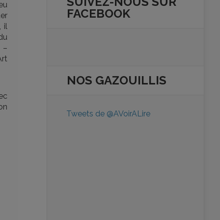
SUIVEZ-NOUS SUR
jeu
FACEBOOK
er
 il
 du
o –
Art
NOS
GAZOUILLIS
ec
on
Tweets de @AVoirALire