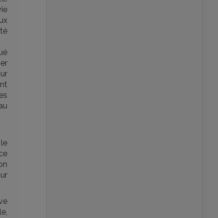
vie
ux
té
oué
er
ur
nt
es
au
le
ce
on
our
ve
le,