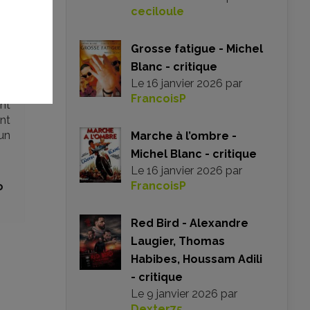
ceciloule
ait
it.
un
Grosse fatigue - Michel
’il
Blanc - critique
ilm
Le
16 janvier 2026
par
es
FrancoisP
ant
nt
’un
Marche à l’ombre -
Michel Blanc - critique
Le
16 janvier 2026
par
FrancoisP
o
Red Bird - Alexandre
Laugier, Thomas
Habibes, Houssam Adili
- critique
Le
9 janvier 2026
par
Dexter75