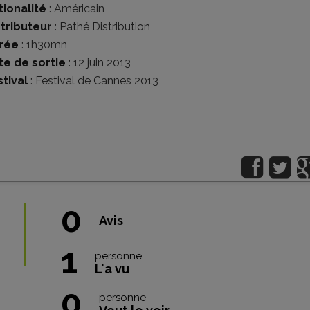
tionalité
:
Américain
stributeur
:
Pathé Distribution
rée
: 1h30mn
te de sortie
: 12 juin 2013
tival
:
Festival de Cannes 2013
0
Avis
1
personne
L'a vu
0
personne