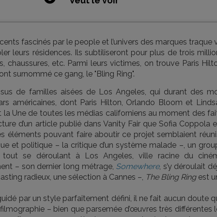
Veut le voir
ents fascinés par le people et l’univers des marques traque 
r leurs résidences. Ils subtiliseront pour plus de trois milli
s, chaussures, etc. Parmi leurs victimes, on trouve Paris Hilt
nt surnommé ce gang, le "Bling Ring".
sus de familles aisées de Los Angeles, qui durant des mo
tars américaines, dont Paris Hilton, Orlando Bloom et Linds
fit la Une de toutes les médias californiens au moment des fai
ecture d’un article publié dans Vanity Fair que Sofia Coppola 
 les éléments pouvant faire aboutir ce projet semblaient réuni
que et politique – la critique d’un système malade –, un gro
e tout se déroulant à Los Angeles, ville racine du ciné
ent – son dernier long métrage,
Somewhere
, s’y déroulait dé
asting radieux, une sélection à Cannes –,
The Bling Ring
est u
uidé par un style parfaitement défini, il ne fait aucun doute 
filmographie – bien que parsemée d’œuvres très différentes l