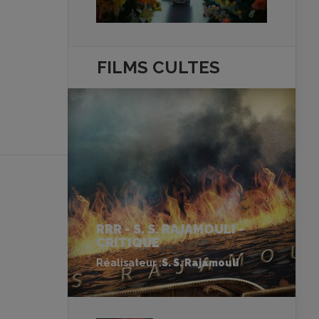
FILMS
CULTES
RRR - S. S. RAJAMOULI -
CRITIQUE
Réalisateur :
S. S. Rajamouli