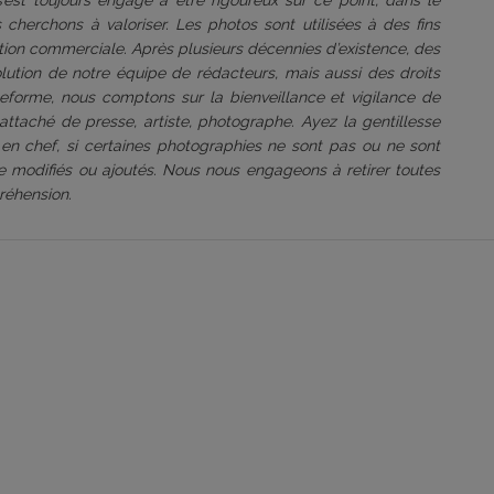
 s’est toujours engagé à être rigoureux sur ce point, dans le
 cherchons à valoriser. Les photos sont utilisées à des fins
tation commerciale. Après plusieurs décennies d’existence, des
volution de notre équipe de rédacteurs, mais aussi des droits
ateforme, nous comptons sur la bienveillance et vigilance de
attaché de presse, artiste, photographe. Ayez la gentillesse
 en chef, si certaines photographies ne sont pas ou ne sont
être modifiés ou ajoutés. Nous nous engageons à retirer toutes
réhension.