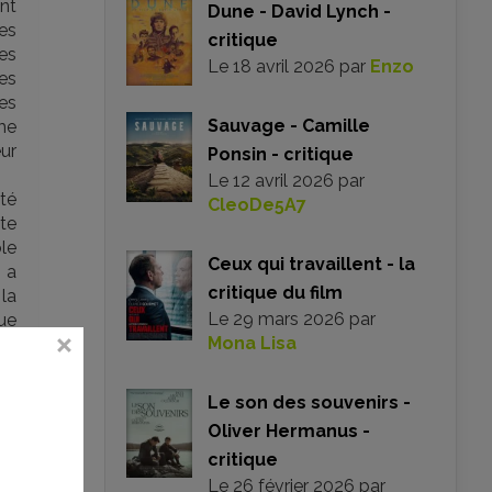
nt
Dune - David Lynch -
les
critique
les
Le
18 avril 2026
par
Enzo
es
ses
Sauvage - Camille
me
eur
Ponsin - critique
Le
12 avril 2026
par
ité
CleoDe5A7
te
ôle
Ceux qui travaillent - la
 a
critique du film
 la
Le
29 mars 2026
par
ue
Mona Lisa
de
che
Le son des souvenirs -
que
Oliver Hermanus -
es
critique
nt
Le
26 février 2026
par