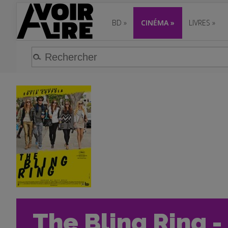
BD
»
CINÉMA
»
LIVRES
»
The Bling Ring -