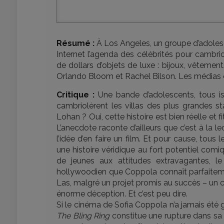
Résumé :
À Los Angeles, un groupe d’adolesc
Internet l’agenda des célébrités pour cambriole
de dollars d’objets de luxe : bijoux, vêtement
Orlando Bloom et Rachel Bilson. Les médias o
Critique :
Une bande d’adolescents, tous is
cambriolèrent les villas des plus grandes s
Lohan ? Oui, cette histoire est bien réelle et 
L’anecdote raconte d’ailleurs que c’est à la l
l’idée d’en faire un film. Et pour cause, tous
une histoire véridique au fort potentiel comi
de jeunes aux attitudes extravagantes, l
hollywoodien que Coppola connaît parfaitem
Las, malgré un projet promis au succès – un c
énorme déception. Et c’est peu dire.
Si le cinéma de Sofia Coppola n’a jamais été g
The Bling Ring
constitue une rupture dans sa 