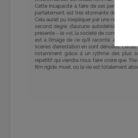
Cette incapacité à faire de ses personnages de
parfaitement, est très étonnante de la part d’u
Cela aurait pu s’expliquer par une recherche 
second degré, d’aucune autodérision et, d’une
présente – le vol, la société de consommation, 
est à l’image de ce qu’il raconte, à savoir
scènes d’arrestation en sont dénuées. Certes, 
notamment grâce à un rythme des plus so
répétitif qui viendra nous faire croire que
The 
film rigide, muet, où la vie est totalement abs