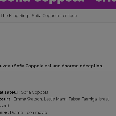
The Bling Ring - Sofia Coppola - critique
e nouveau Sofia Coppola est une énorme déception.
alisateur
:
Sofia Coppola
teurs
:
Emma Watson
,
Leslie Mann
,
Taissa Farmiga
,
Israel
ssard
nre
:
Drame
,
Teen movie