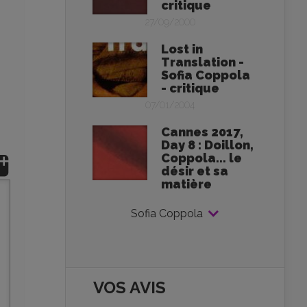
critique
27/09/2000
Lost in
Translation -
Sofia Coppola
- critique
07/01/2004
Cannes 2017,
Day 8 : Doillon,
Coppola... le
désir et sa
matière
Sofia Coppola
VOS AVIS