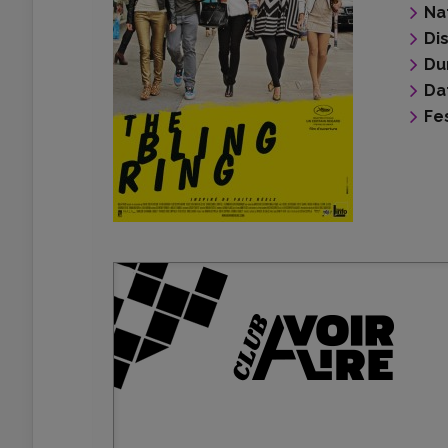
Na
Di
Du
Da
Fes