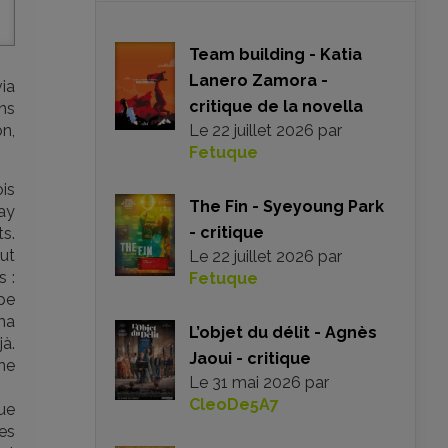
Team building - Katia
Lanero Zamora -
via
critique de la novella
ons
on,
Le
22 juillet 2026
par
Fetuque
is
The Fin - Syeyoung Park
ay
- critique
ts.
eut
Le
22 juillet 2026
par
s :
Fetuque
upe
ma
L’objet du délit - Agnès
jà.
Jaoui - critique
ne
Le
31 mai 2026
par
CleoDe5A7
que
es