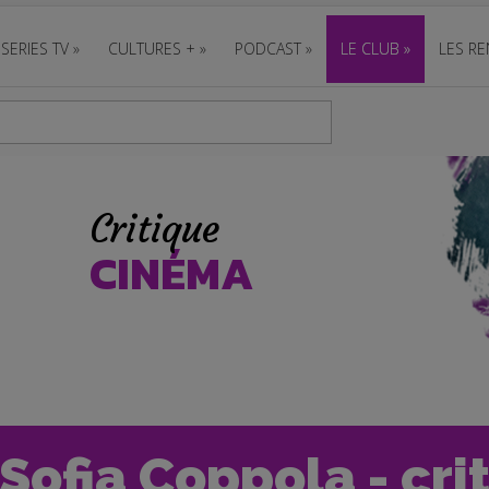
SERIES TV
»
CULTURES +
»
PODCAST
»
LE CLUB
»
LES RE
Critique
CINÉMA
 Sofia Coppola - cri