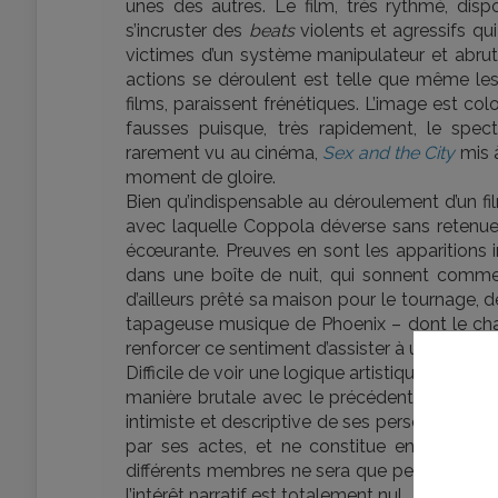
unes des autres. Le film, très rythmé, di
s’incruster des
beats
violents et agressifs qui
victimes d’un système manipulateur et abruti
actions se déroulent est telle que même le
films, paraissent frénétiques. L’image est c
fausses puisque, très rapidement, le spe
rarement vu au cinéma,
Sex and the City
mis à
moment de gloire.
Bien qu’indispensable au déroulement d’un fi
avec laquelle Coppola déverse sans retenue l
écœurante. Preuves en sont les apparitions in
dans une boîte de nuit, qui sonnent comme
d’ailleurs prêté sa maison pour le tournage, 
tapageuse musique de Phoenix – dont le chant
renforcer ce sentiment d’assister à un défilé
Difficile de voir une logique artistique dans c
manière brutale avec le précédent long mét
intimiste et descriptive de ses personnages c
par ses actes, et ne constitue en aucun 
différents membres ne sera que peu dévelop
l’intérêt narratif est totalement nul.