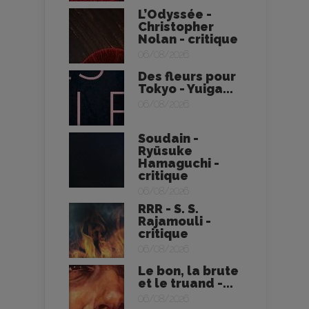
L’Odyssée -
Christopher
Nolan - critique
06/08/2026
Des fleurs pour
Tokyo - Yuiga...
06/08/2026
Soudain -
Ryūsuke
Hamaguchi -
critique
06/08/2026
RRR - S. S.
Rajamouli -
critique
06/08/2026
Le bon, la brute
et le truand -...
06/08/2026