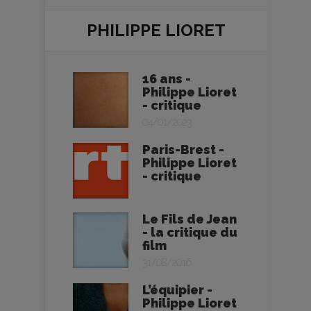
PHILIPPE LIORET
16 ans -
Philippe Lioret
- critique
04/01/2023
Paris-Brest -
Philippe Lioret
- critique
Le Fils de Jean
- la critique du
film
31/08/2016
L’équipier -
Philippe Lioret