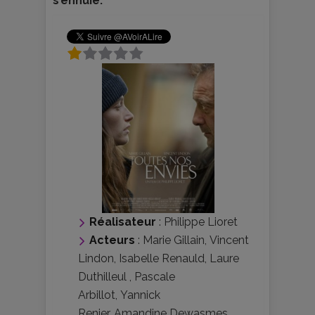
s’ennuie.
Réalisateur
:
Philippe Lioret
Acteurs
:
Marie Gillain
,
Vincent
Lindon
,
Isabelle Renauld
,
Laure
Duthilleul
,
Pascale
Arbillot
,
Yannick
Renier
,
Amandine Dewasmes