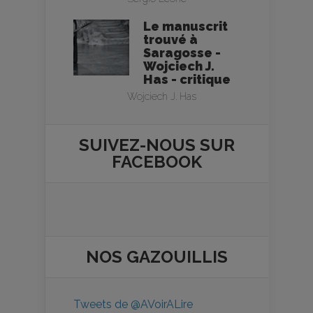
Le manuscrit
trouvé à
Saragosse -
Wojciech J.
Has - critique
Wojciech J. Has
SUIVEZ-NOUS SUR
FACEBOOK
NOS
GAZOUILLIS
Tweets de @AVoirALire