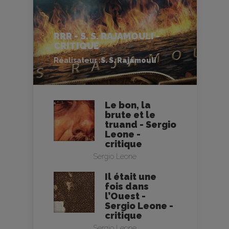
RRR - S. S. RAJAMOULI -
CRITIQUE
Réalisateur :
S. S. Rajamouli
Le bon, la
brute et le
truand - Sergio
Leone -
critique
Sergio Leone
Il était une
fois dans
l’Ouest -
Sergio Leone -
critique
Sergio Leone