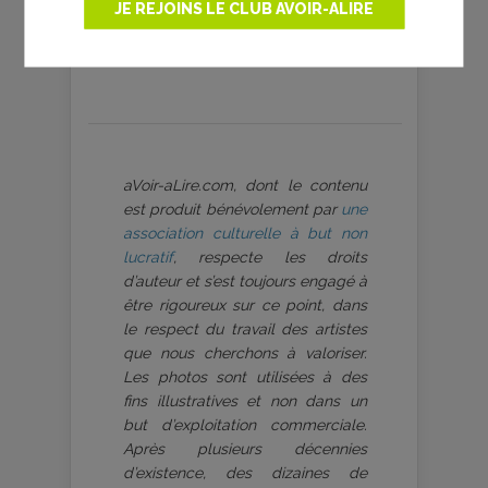
|
mot de passe oublié ?
JE REJOINS LE CLUB AVOIR-ALIRE
aVoir-aLire.com, dont le contenu
est produit bénévolement par
une
association culturelle à but non
lucratif
, respecte les droits
d’auteur et s’est toujours engagé à
être rigoureux sur ce point, dans
le respect du travail des artistes
que nous cherchons à valoriser.
Les photos sont utilisées à des
fins illustratives et non dans un
but d’exploitation commerciale.
Après plusieurs décennies
d’existence, des dizaines de