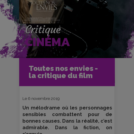
Critique
CINÉMA
Accueil
Cinéma
Toutes nos envies -
Critiques et fiches films
la critique du film
Toutes nos envies - la critique du film
Le 6 novembre 2019
Un mélodrame où les personnages
sensibles combattent pour de
bonnes causes. Dans la réalité, c’est
admirable. Dans la fiction, on