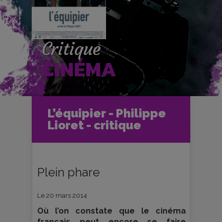
Critique
CINÉMA
Accueil
Cinéma
L’équipier - Philippe
Critiques et fiches films
Lioret - critique
L’équipier - Philippe Lioret - critique
Plein phare
Le 20 mars 2014
Où l’on constate que le cinéma
français peut encore se faire