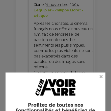
Xiane
21 novembre 2004
L’équipier - Philippe Lioret -
critique
Après les choristes, le cinéma
français nous offre à nouveau un
film, fait de tendresse, de
passion contenues. Les
sentiments les plus simples,
comme les plus violents ne sont
pas exacerbés dans des
paroles, ou des images sans
retenue.
Ce sont les images de la vie,
d’une vie faite de labeur, de joie,
de passion , de drames, qui ne
s’étalent pas sur la place
publique, mais sont
authentiques.
Profitez de toutes nos
Bravo, pour les images
fonctionnalités et bénéficiez de
d’Ouessant et de la Jument.