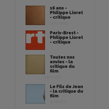
16 ans -
Philippe Lioret
- critique
04/01/2023
Paris-Brest -
Philippe Lioret
- critique
Toutes nos
envies - la
critique du
film
09/11/2011
Le Fils de Jean
- la critique du
film
31/08/2016