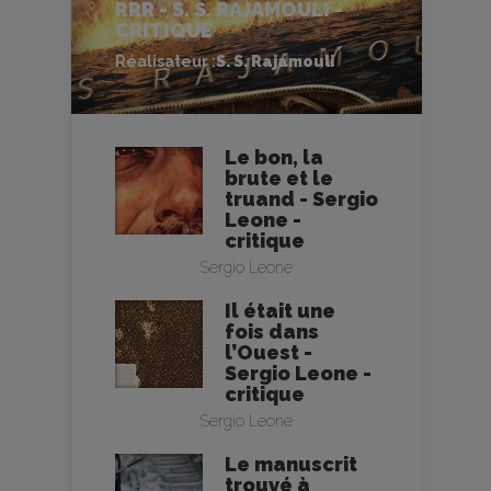
RRR - S. S. RAJAMOULI -
CRITIQUE
Réalisateur :
S. S. Rajamouli
Le bon, la
brute et le
truand - Sergio
Leone -
critique
Sergio Leone
Il était une
fois dans
l’Ouest -
Sergio Leone -
critique
Sergio Leone
Le manuscrit
trouvé à