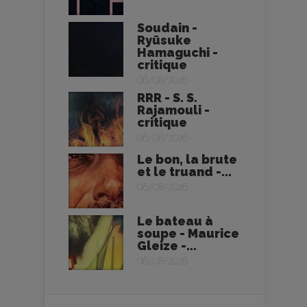
Soudain -
Ryūsuke
Hamaguchi -
critique
06/08/2026
RRR - S. S.
Rajamouli -
critique
06/08/2026
Le bon, la brute
et le truand -...
06/08/2026
Le bateau à
soupe - Maurice
Gleize -...
06/08/2026