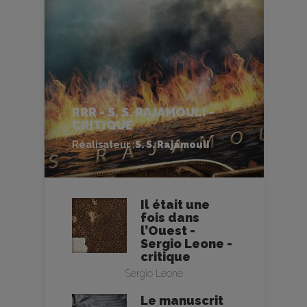
RRR - S. S. RAJAMOULI -
CRITIQUE
Réalisateur :
S. S. Rajamouli
Il était une
fois dans
l’Ouest -
Sergio Leone -
critique
Sergio Leone
Le manuscrit