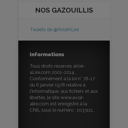
NOS
GAZOUILLIS
Tweets de @AVoirALire
Informations
Tous droits réservés aVoir-
aLire.com 2001-2014.
Conformément à la loi n° 78-17
du 6 janvier 1978 relative à
l'informatique, aux fichiers et aux
libertés, le site www.avoir-
alire.com est enregistré à la
CNIL sous le numéro : 1033111.