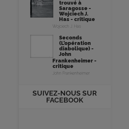
trouvé à
Saragosse -
Wojciech J.
Has - critique
Wojciech J. Has
Seconds
(L’opération
diabolique) -
John
Frankenheimer -
critique
John Frankenheimer
SUIVEZ-NOUS SUR
FACEBOOK