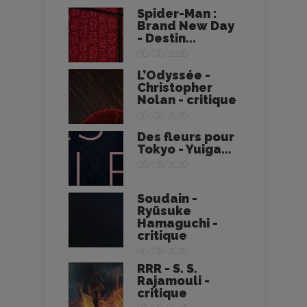
Spider-Man :
Brand New Day
- Destin...
06/08/2026
L’Odyssée -
Christopher
Nolan - critique
06/08/2026
Des fleurs pour
Tokyo - Yuiga...
06/08/2026
Soudain -
Ryūsuke
Hamaguchi -
critique
06/08/2026
RRR - S. S.
Rajamouli -
critique