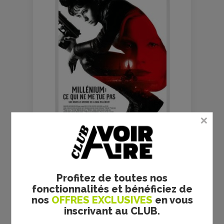
Bon démarrage pour le conte
de Noël grincheux quand
Disney dérape, avec...
BOX-OFFICE USA :
HALLOWEEN POURSUIT
Profitez de toutes nos
LES FESTIVITÉS AU
fonctionnalités et bénéficiez de
SOMMET
nos
OFFRES EXCLUSIVES
en vous
inscrivant au CLUB.