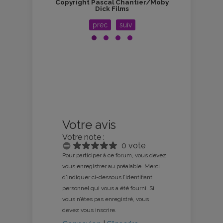
ous
Copyright Pascal Chantier/Moby
Dick Films
prec
suiv
Votre avis
Votre note :
0 vote
Pour participer à ce forum, vous devez
vous enregistrer au préalable. Merci
d’indiquer ci-dessous l’identifiant
personnel qui vous a été fourni. Si
vous n’êtes pas enregistré, vous
devez vous inscrire.