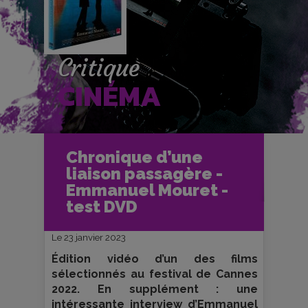
Critique
CINÉMA
Accueil
Cinéma
Chronique d’une
Critiques et fiches films
liaison passagère -
Chronique d’une liaison passagère -
Emmanuel Mouret - test DVD
Emmanuel Mouret -
test DVD
Le 23 janvier 2023
Édition vidéo d’un des films
sélectionnés au festival de Cannes
2022. En supplément : une
intéressante interview d’Emmanuel