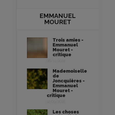
EMMANUEL
MOURET
Trois amies -
Emmanuel
Mouret -
critique
06/11/2024
Mademoiselle
de
Joncquières -
Emmanuel
Mouret -
critique
12/09/2018
Les choses