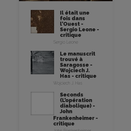
Il était une
fois dans
l’Ouest -
Sergio Leone -
critique
Sergio Leone
Le manuscrit
trouvé à
Saragosse -
Wojciech J.
Has - critique
Wojciech J. Has
Seconds
(L’opération
diabolique) -
John
Frankenheimer -
critique
John Frankenheimer