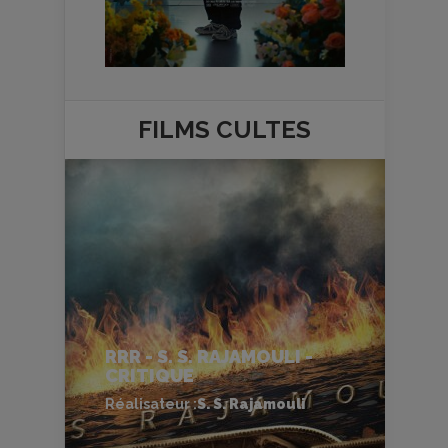
FILMS
CULTES
RRR - S. S. RAJAMOULI -
CRITIQUE
Réalisateur :
S. S. Rajamouli