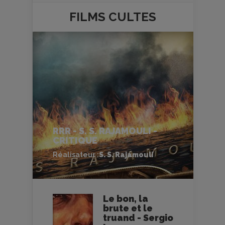
FILMS
CULTES
RRR - S. S. RAJAMOULI -
CRITIQUE
Réalisateur :
S. S. Rajamouli
Le bon, la
brute et le
truand - Sergio