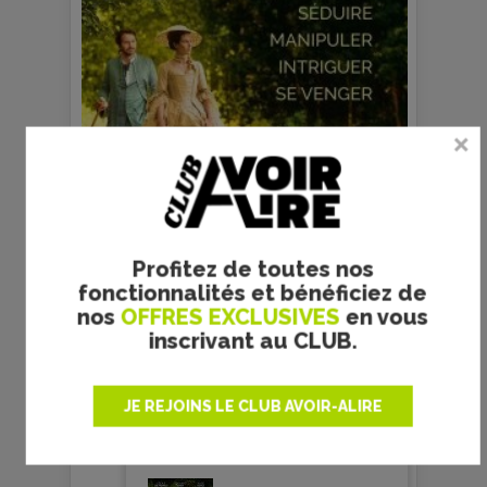
Profitez de toutes nos
er et
Copyright Pyramide Distribution
Créd
fonctionnalités et bénéficiez de
nos
OFFRES EXCLUSIVES
en vous
prec
suiv
inscrivant au CLUB.
JE REJOINS LE CLUB AVOIR-ALIRE