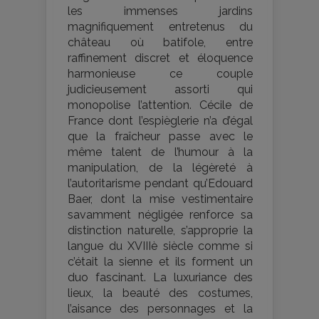
les immenses jardins
magnifiquement entretenus du
château où batifole, entre
raffinement discret et éloquence
harmonieuse ce couple
judicieusement assorti qui
monopolise l’attention. Cécile de
France dont l’espièglerie n’a d’égal
que la fraîcheur passe avec le
même talent de l’humour à la
manipulation, de la légèreté à
l’autoritarisme pendant qu’Edouard
Baer, dont la mise vestimentaire
savamment négligée renforce sa
distinction naturelle, s’approprie la
langue du XVIIIè siècle comme si
c’était la sienne et ils forment un
duo fascinant. La luxuriance des
lieux, la beauté des costumes,
l’aisance des personnages et la