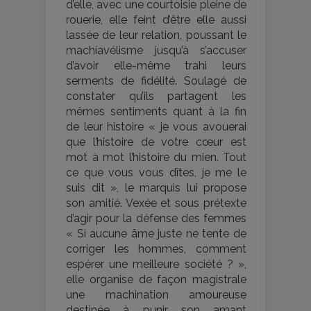
d’elle, avec une courtoisie pleine de
rouerie, elle feint d’être elle aussi
lassée de leur relation, poussant le
machiavélisme jusqu’à s’accuser
d’avoir elle-même trahi leurs
serments de fidélité. Soulagé de
constater qu’ils partagent les
mêmes sentiments quant à la fin
de leur histoire « je vous avouerai
que l’histoire de votre cœur est
mot à mot l’histoire du mien. Tout
ce que vous vous dîtes, je me le
suis dit », le marquis lui propose
son amitié. Vexée et sous prétexte
d’agir pour la défense des femmes
« Si aucune âme juste ne tente de
corriger les hommes, comment
espérer une meilleure société ? »,
elle organise de façon magistrale
une machination amoureuse
destinée à punir son amant