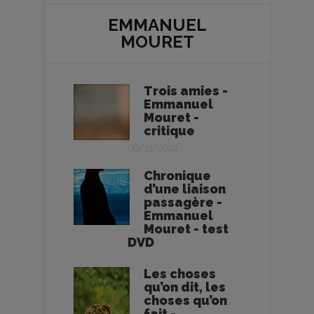
EMMANUEL
MOURET
Trois amies -
Emmanuel
Mouret -
critique
06/11/2024
Chronique
d’une liaison
passagère -
Emmanuel
Mouret - test
DVD
Les choses
qu’on dit, les
choses qu’on
fait -