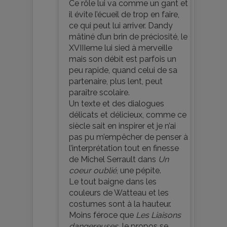
Ce rôle lui va comme un gant et
il évite l’écueil de trop en faire,
ce qui peut lui arriver. Dandy
mâtiné d’un brin de préciosité, le
XVIIIeme lui sied à merveille
mais son débit est parfois un
peu rapide, quand celui de sa
partenaire, plus lent, peut
paraître scolaire.
Un texte et des dialogues
délicats et délicieux, comme ce
siècle sait en inspirer et je n’ai
pas pu m’empêcher de penser à
l’interprétation tout en finesse
de Michel Serrault dans
Un
coeur oublié
, une pépite.
Le tout baigne dans les
couleurs de Watteau et les
costumes sont à la hauteur.
Moins féroce que
Les Liaisons
dangereuses,
le propos se