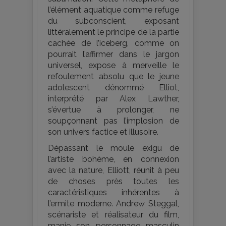
l’élément aquatique comme refuge
du subconscient, exposant
littéralement le principe de la partie
cachée de l’iceberg, comme on
pourrait l’affirmer dans le jargon
universel, expose à merveille le
refoulement absolu que le jeune
adolescent dénommé Elliot,
interprété par Alex Lawther,
s’évertue à prolonger, ne
soupçonnant pas l’implosion de
son univers factice et illusoire.
Dépassant le moule exigu de
l’artiste bohème, en connexion
avec la nature, Elliott, réunit à peu
de choses près toutes les
caractéristiques inhérentes à
l’ermite moderne. Andrew Steggal,
scénariste et réalisateur du film,
manie son personnage masculin