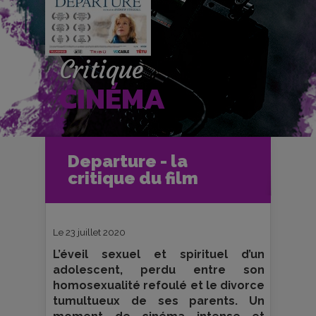
Critique
CINÉMA
Accueil
Cinéma
Departure - la
Critiques et fiches films
critique du film
Departure - la critique du film
Le 23 juillet 2020
L’éveil sexuel et spirituel d’un
adolescent, perdu entre son
homosexualité refoulé et le divorce
tumultueux de ses parents. Un