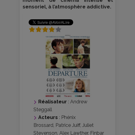
moment de cinéma intense et
sensoriel, à l’atmosphère addictive.
Réalisateur
:
Andrew
Steggall
Acteurs
:
Phénix
Brossard
,
Patrice Juiff
,
Juliet
Stevenson
,
Alex Lawther
,
Finbar