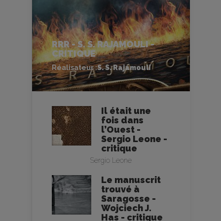
RRR - S. S. RAJAMOULI -
CRITIQUE
Réalisateur :
S. S. Rajamouli
Il était une
fois dans
l’Ouest -
Sergio Leone -
critique
Sergio Leone
Le manuscrit
trouvé à
Saragosse -
Wojciech J.
Has - critique