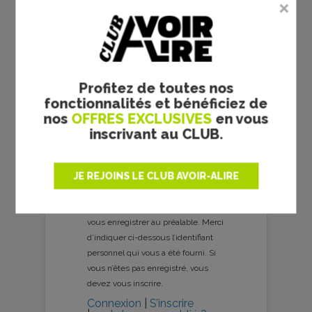
GmbH - Destiny Films
prec
suiv
Profitez de toutes nos
fonctionnalités et bénéficiez de
nos
OFFRES EXCLUSIVES
en vous
inscrivant au CLUB.
Votre avis
JE REJOINS LE CLUB AVOIR-ALIRE
Votre note :
4 votes
Pour participer à ce forum, vous devez
vous enregistrer au préalable. Merci
d’indiquer ci-dessous l’identifiant
personnel qui vous a été fourni. Si
vous n’êtes pas enregistré, vous
devez vous inscrire.
Connexion
|
S’inscrire