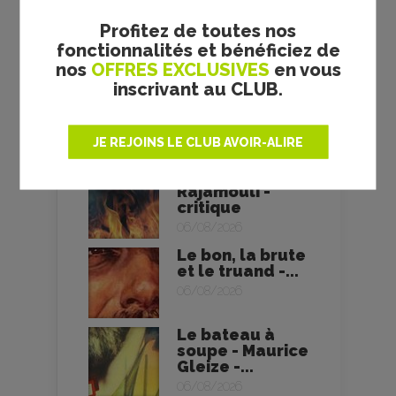
Des fleurs pour
Tokyo - Yuiga...
Profitez de toutes nos
06/08/2026
fonctionnalités et bénéficiez de
nos
OFFRES EXCLUSIVES
en vous
Soudain -
inscrivant au CLUB.
Ryūsuke
Hamaguchi -
critique
JE REJOINS LE CLUB AVOIR-ALIRE
06/08/2026
RRR - S. S.
Rajamouli -
critique
06/08/2026
Le bon, la brute
et le truand -...
06/08/2026
Le bateau à
soupe - Maurice
Gleize -...
06/08/2026