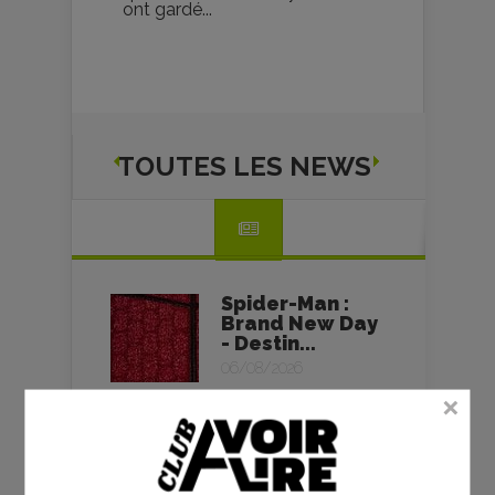
ont gardé...
TOUTES LES NEWS
Spider-Man :
Brand New Day
- Destin...
06/08/2026
L’Odyssée -
Christopher
Nolan - critique
06/08/2026