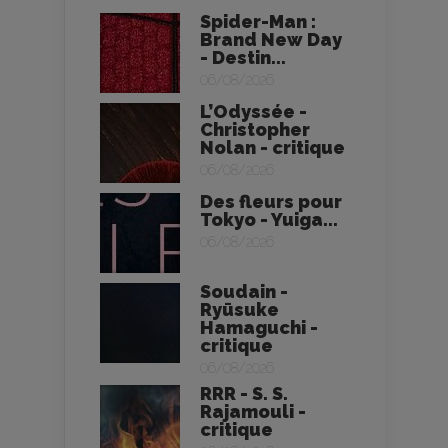
Spider-Man :
Brand New Day
- Destin...
06/08/2026
L’Odyssée -
Christopher
Nolan - critique
06/08/2026
Des fleurs pour
Tokyo - Yuiga...
06/08/2026
Soudain -
Ryūsuke
Hamaguchi -
critique
06/08/2026
RRR - S. S.
Rajamouli -
critique