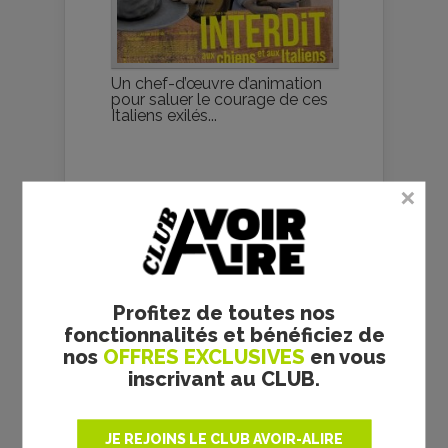
Un chef-d’œuvre d’animation
pour saluer le courage de ces
Italiens exilés...
TOUTES LES NEWS
Profitez de toutes nos
fonctionnalités et bénéficiez de
nos
OFFRES EXCLUSIVES
en vous
inscrivant au CLUB.
Spider-Man :
Brand New Day
- Destin...
JE REJOINS LE CLUB AVOIR-ALIRE
06/08/2026