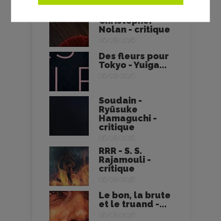
L’Odyssée -
Christopher
Nolan - critique
06/08/2026
Des fleurs pour
Tokyo - Yuiga...
06/08/2026
Soudain -
Ryūsuke
Hamaguchi -
critique
06/08/2026
RRR - S. S.
Rajamouli -
critique
06/08/2026
Le bon, la brute
et le truand -...
06/08/2026