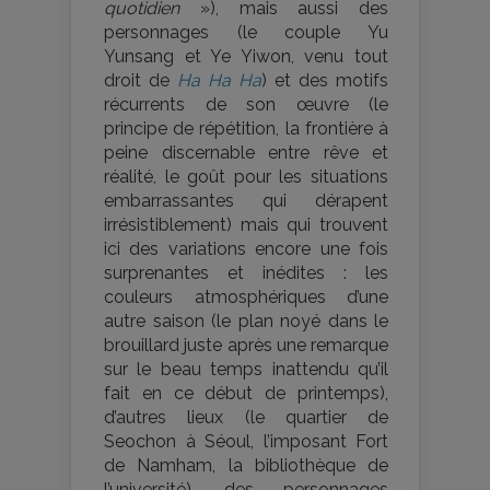
quotidien
»), mais aussi des
personnages (le couple Yu
Yunsang et Ye Yiwon, venu tout
droit de
Ha Ha Ha
) et des motifs
récurrents de son œuvre (le
principe de répétition, la frontière à
peine discernable entre rêve et
réalité, le goût pour les situations
embarrassantes qui dérapent
irrésistiblement) mais qui trouvent
ici des variations encore une fois
surprenantes et inédites : les
couleurs atmosphériques d’une
autre saison (le plan noyé dans le
brouillard juste après une remarque
sur le beau temps inattendu qu’il
fait en ce début de printemps),
d’autres lieux (le quartier de
Seochon à Séoul, l’imposant Fort
de Namham, la bibliothèque de
l’université), des personnages