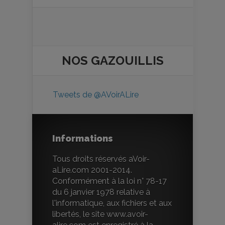
NOS
GAZOUILLIS
Tweets de @AVoirALire
Informations
Tous droits réservés aVoir-
aLire.com 2001-2014.
Conformément à la loi n° 78-17
du 6 janvier 1978 relative à
l'informatique, aux fichiers et aux
libertés, le site www.avoir-