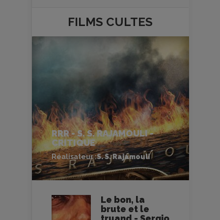
FILMS
CULTES
RRR - S. S. RAJAMOULI -
CRITIQUE
Réalisateur :
S. S. Rajamouli
Le bon, la
brute et le
truand - Sergio