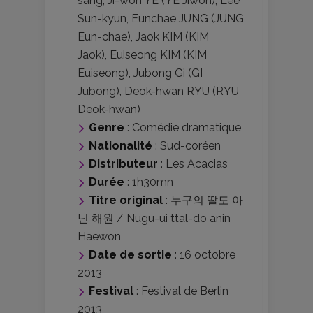
sang
,
Ji-won YE (YE Jiwon)
,
Lee
Sun-kyun
,
Eunchae JUNG (JUNG
Eun-chae)
,
Jaok KIM (KIM
Jaok)
,
Euiseong KIM (KIM
Euiseong)
,
Jubong Gi (GI
Jubong)
,
Deok-hwan RYU (RYU
Deok-hwan)
Genre
:
Comédie dramatique
Nationalité
:
Sud-coréen
Distributeur
:
Les Acacias
Durée
: 1h30mn
Titre original
: 누구의 딸도 아
닌 해원 / Nugu-ui ttal-do anin
Haewon
Date de sortie
: 16 octobre
2013
Festival
:
Festival de Berlin
2013