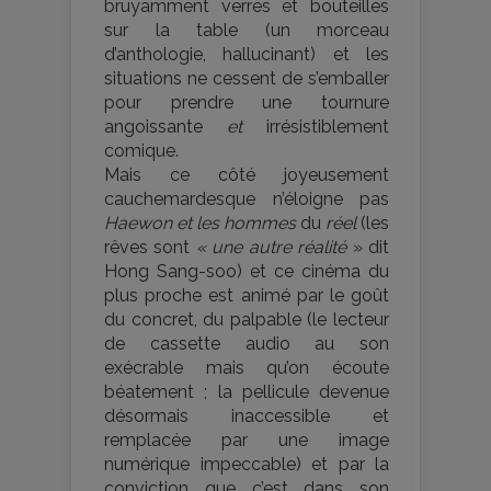
bruyamment verres et bouteilles
sur la table (un morceau
d’anthologie, hallucinant) et les
situations ne cessent de s’emballer
pour prendre une tournure
angoissante
et
irrésistiblement
comique.
Mais ce côté joyeusement
cauchemardesque n’éloigne pas
Haewon et les hommes
du
réel
(les
rêves sont
« une autre réalité
» dit
Hong Sang-soo) et ce cinéma du
plus proche est animé par le goût
du concret, du palpable (le lecteur
de cassette audio au son
exécrable mais qu’on écoute
béatement ; la pellicule devenue
désormais inaccessible et
remplacée par une image
numérique impeccable) et par la
conviction que c’est dans son