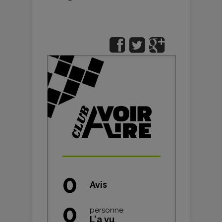
0
Avis
0
personne
L'a vu