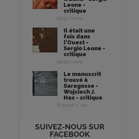
Leone -
critique
Sergio Leone
Il était une
fois dans
l’Ouest -
Sergio Leone -
critique
Sergio Leone
Le manuscrit
trouvé à
Saragosse -
Wojciech J.
Has - critique
Wojciech J. Has
SUIVEZ-NOUS SUR
FACEBOOK