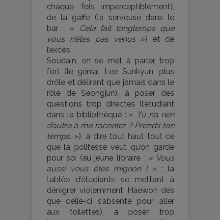
chaque fois imperceptiblement),
de la gaffe (la serveuse dans le
bar : «
Cela fait longtemps que
vous n’êtes pas venus
») et de
l’excès.
Soudain, on se met à parler trop
fort (le génial Lee Sunkyun, plus
drôle et délirant que jamais dans le
rôle de Seongjun), à poser des
questions trop directes (l’étudiant
dans la bibliothèque : «
Tu n’a rien
d’autre à me raconter ? Prends ton
temps.
»), à dire tout haut tout ce
que la politesse veut qu’on garde
pour soi (au jeune libraire :
« Vous
aussi vous êtes mignon !
» ; la
tablée d’étudiants se mettant à
dénigrer violemment Haewon dès
que celle-ci s’absente pour aller
aux toilettes), à poser trop