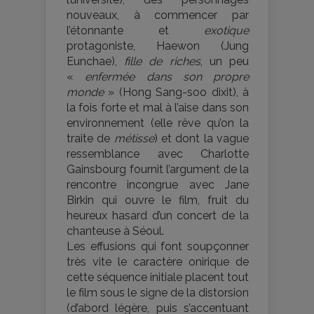
nouveaux, à commencer par
l’étonnante et
exotique
protagoniste, Haewon (Jung
Eunchae),
fille de riches
, un peu
«
enfermée dans son propre
monde
» (Hong Sang-soo dixit), à
la fois forte et mal à l’aise dans son
environnement (elle rêve qu’on la
traite de
métisse
) et dont la vague
ressemblance avec Charlotte
Gainsbourg fournit l’argument de la
rencontre incongrue avec Jane
Birkin qui ouvre le film, fruit du
heureux hasard d’un concert de la
chanteuse à Séoul.
Les effusions qui font soupçonner
très vite le caractère onirique de
cette séquence initiale placent tout
le film sous le signe de la distorsion
(d’abord légère, puis s’accentuant