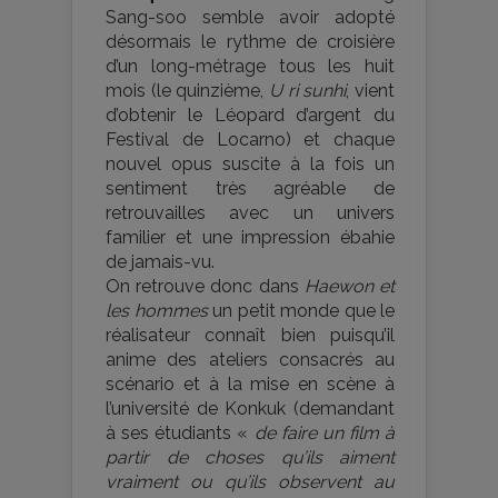
Sang-soo semble avoir adopté
désormais le rythme de croisière
d’un long-métrage tous les huit
mois (le quinzième,
U ri sunhi
, vient
d’obtenir le Léopard d’argent du
Festival de Locarno) et chaque
nouvel opus suscite à la fois un
sentiment très agréable de
retrouvailles avec un univers
familier et une impression ébahie
de jamais-vu.
On retrouve donc dans
Haewon et
les hommes
un petit monde que le
réalisateur connaît bien puisqu’il
anime des ateliers consacrés au
scénario et à la mise en scène à
l’université de Konkuk (demandant
à ses étudiants «
de faire un film à
partir de choses qu’ils aiment
vraiment ou qu’ils observent au