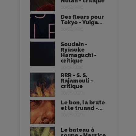
Nolan - critique
06/08/2026
Des fleurs pour
Tokyo - Yuiga...
06/08/2026
Soudain -
Ryūsuke
Hamaguchi -
critique
06/08/2026
RRR - S. S.
Rajamouli -
critique
06/08/2026
Le bon, la brute
et le truand -...
06/08/2026
Le bateau à
soupe - Maurice