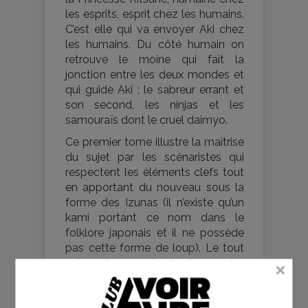
les esprits, esprit chez les humains.
C’est elle qui va envoyer Aki chez
les humains. Du côté humain on
retrouve le moine qui fait la
jonction entre les deux mondes et
qui guide Aki ; le sabreur errant et
son second, les ninjas et les
samouraïs dont le cruel daimyo.
Ce premier tome illustre la maîtrise
du sujet par les scénaristes qui
respectent les éléments clefs tout
en apportant du nouveau sous la
forme des Izunas (il n’existe qu’un
kami portant ce nom dans le
folklore japonais et il ne possède
pas cette forme de loup). Le tout
est servi par un dessin et une mise
en couleur parfaitement adaptés
au thème. Le décor et les