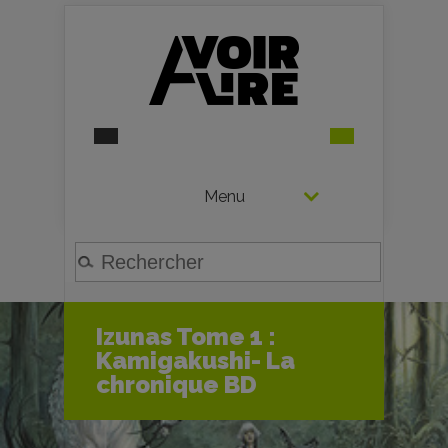
Menu
Izunas Tome 1 :
Kamigakushi- La
chronique BD