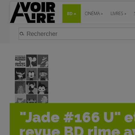
BD
»
CINÉMA
»
LIVRES
»
"Jade #166 U" e
revue BD rime a