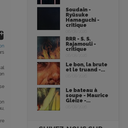
Soudain -
Ryūsuke
Hamaguchi -
critique
06/08/2026
RRR - S. S.
Rajamouli -
on
critique
urs
06/08/2026
Le bon, la brute
cal
et le truand -...
en
06/08/2026
se
Le bateau à
soupe - Maurice
Gleize -...
on
06/08/2026
au,
tre