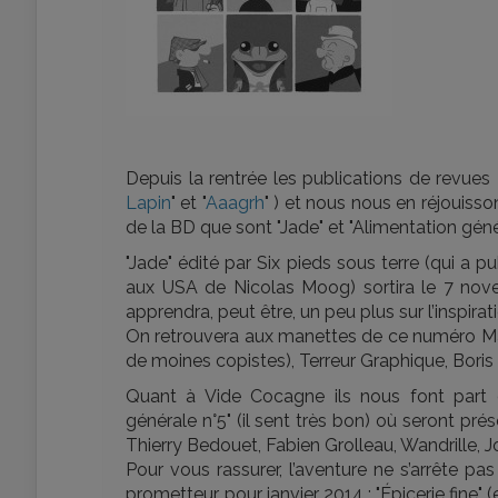
Depuis la rentrée les publications de revues 
Lapin
" et "
Aaagrh
" ) et nous nous en réjouiss
de la BD que sont "Jade" et "Alimentation gén
"Jade" édité par Six pieds sous terre (qui a p
aux USA de Nicolas Moog) sortira le 7 nove
apprendra, peut être, un peu plus sur l’inspir
On retrouvera aux manettes de ce numéro Ma
de moines copistes), Terreur Graphique, Boris M
Quant à Vide Cocagne ils nous font part d
générale n°5" (il sent très bon) où seront prés
Thierry Bedouet, Fabien Grolleau, Wandrille, Jo
Pour vous rassurer, l’aventure ne s’arrête pa
prometteur, pour janvier 2014 : "Épicerie fine"