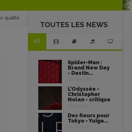
c qualité
TOUTES LES NEWS
Spider-Man :
Brand New Day
- Destin...
06/08/2026
L’Odyssée -
Christopher
Nolan - critique
06/08/2026
Des fleurs pour
Tokyo - Yuiga...
06/08/2026