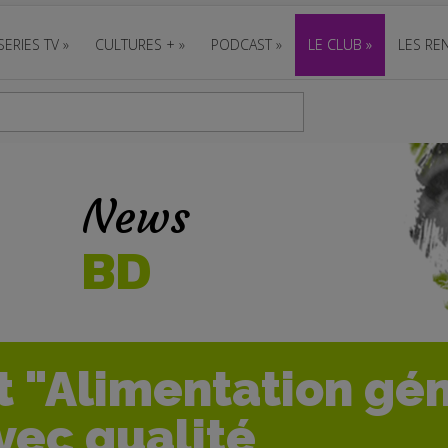
SERIES TV
»
CULTURES +
»
PODCAST
»
LE CLUB
»
LES REN
News
BD
t "Alimentation gén
vec qualité