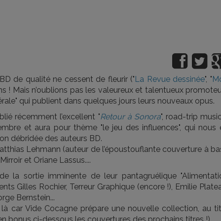
BD de qualité ne cessent de fleurir ("
La Revue dessinée
", "
M
ons ! Mais n’oublions pas les valeureux et talentueux promote
érale" qui publient dans quelques jours leurs nouveaux opus.
ublié récemment l’excellent "
Retour à Sonora
", road-trip musi
mbre et aura pour thème "le jeu des influences", qui nous 
ation débridée des auteurs BD.
tthias Lehmann (auteur de l’époustouflante couverture à ba
irroir et Oriane Lassus....
e la sortie imminente de leur pantagruélique "Alimentati
ents Gilles Rochier, Terreur Graphique (encore !), Emilie Plate
rge Bernstein...
s là car Vide Cocagne prépare une nouvelle collection, au ti
 (en bonus ci-dessous les couvertures des prochains titres !)