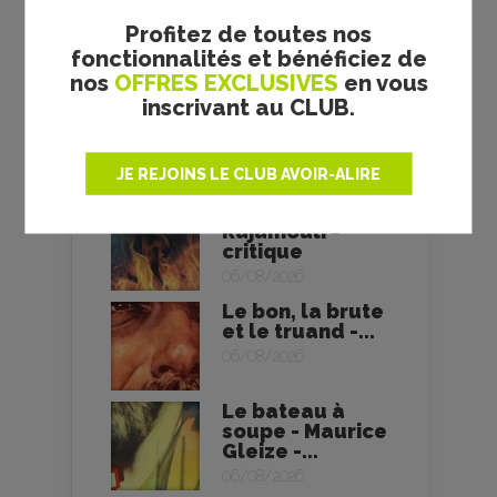
Tokyo - Yuiga...
Profitez de toutes nos
06/08/2026
fonctionnalités et bénéficiez de
nos
OFFRES EXCLUSIVES
en vous
Soudain -
inscrivant au CLUB.
Ryūsuke
Hamaguchi -
critique
JE REJOINS LE CLUB AVOIR-ALIRE
06/08/2026
RRR - S. S.
Rajamouli -
critique
06/08/2026
Le bon, la brute
et le truand -...
06/08/2026
Le bateau à
soupe - Maurice
Gleize -...
06/08/2026