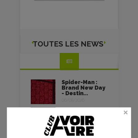
TOUTES LES NEWS
Spider-Man :
Brand New Day
- Destin...
06/08/2026
L’Odyssée -
Christopher
Nolan - critique
06/08/2026
Des fleurs pour