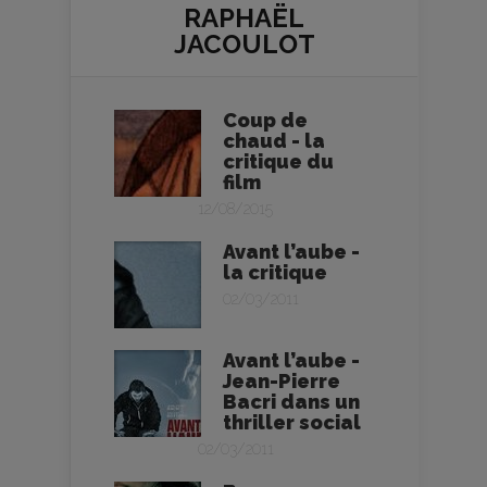
RAPHAËL
JACOULOT
Coup de
chaud - la
critique du
film
12/08/2015
Avant l’aube -
la critique
02/03/2011
Avant l’aube -
Jean-Pierre
Bacri dans un
thriller social
02/03/2011