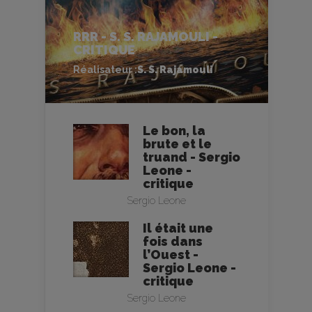
RRR - S. S. RAJAMOULI -
CRITIQUE
Réalisateur :
S. S. Rajamouli
Le bon, la
brute et le
truand - Sergio
Leone -
critique
Sergio Leone
Il était une
fois dans
l’Ouest -
Sergio Leone -
critique
Sergio Leone