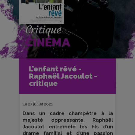
Critique
CINÉMA
Accueil
Cinéma
L’enfant rêvé -
Critiques et fiches films
Raphaël Jacoulot -
L’enfant rêvé - Raphaël Jacoulot -
critique
critique
Le 27 juillet 2021
Dans un cadre champêtre à la
majesté oppressante, Raphaël
Jacoulot entremêle les fils d’un
drame familial et d’une passion