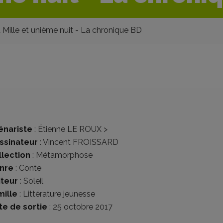
 Mille et unième nuit - La chronique BD
énariste
:
Étienne LE ROUX
>
ssinateur
:
Vincent FROISSARD
llection
:
Métamorphose
nre
:
Conte
iteur
:
Soleil
mille
:
Littérature jeunesse
te de sortie
: 25 octobre 2017