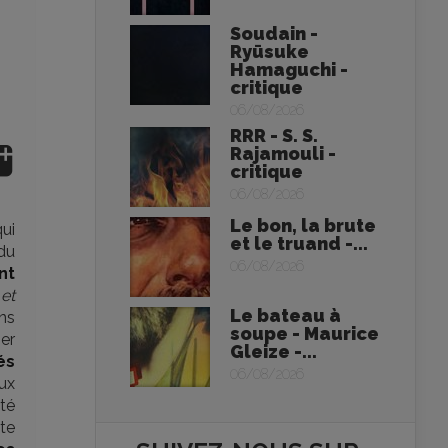
Soudain -
Ryūsuke
Hamaguchi -
critique
06/08/2026
RRR - S. S.
Rajamouli -
critique
06/08/2026
Le bon, la brute
qui
et le truand -...
 du
06/08/2026
nt
 et
Le bateau à
ans
soupe - Maurice
ger
Gleize -...
és
06/08/2026
ux
ité
ute