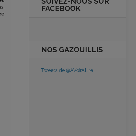
SUIVEZ-NOUS SUR
es
FACEBOOK
es,
ce
NOS
GAZOUILLIS
Tweets de @AVoirALire