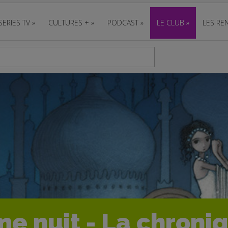
SERIES TV
»
CULTURES +
»
PODCAST
»
LE CLUB
»
LES REN
me nuit - La chroni