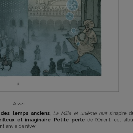
© Soleil
s des temps anciens
,
La Mille et unième nuit
s’inspire d
illeux et imaginaire
.
Petite perle
de l’Orient, cet alb
ent envie de rêver.