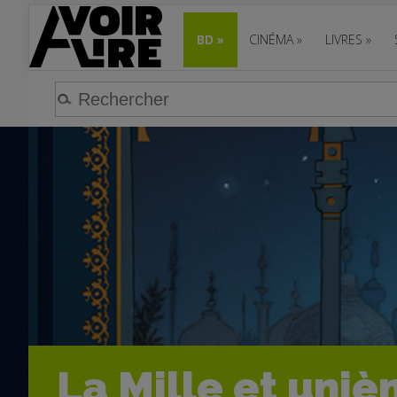
BD
»
CINÉMA
»
LIVRES
»
La Mille et uniè