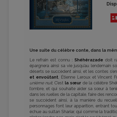
Disp
Une suite du célèbre conte, dans la mê
Le refrain est connu :
Shéhérazade
doit 
épargnera ainsi sa vie jusqu’au lendemain so
déserts se succèdent ainsi, et les contes s’e
et envoûtant
, Étienne Leroux et Vincent F
unième nuit
. C’est
la sœur
de la célèbre Shéh
l’ombre, et qui souhaite aider sa sœur à ten
dans les ruelles de la capitale, faire des ren
se succèdent ainsi, à la manière du recueil 
personnages font leur apparition, entrant tou
échue au sultan Shariar, qui comme la traditio