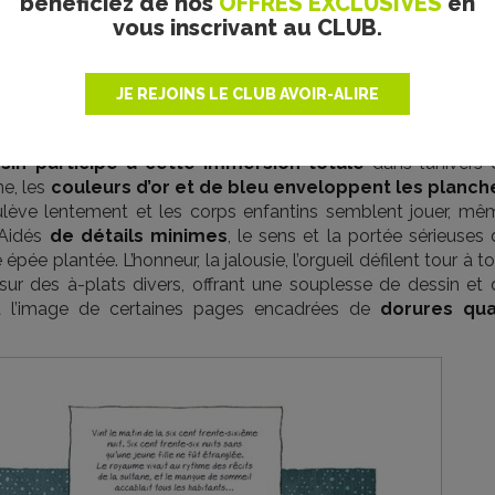
bénéficiez de nos
OFFRES EXCLUSIVES
en
vous inscrivant au CLUB.
JE REJOINS LE CLUB AVOIR-ALIRE
© Soleil
sin participe à cette immersion totale
dans l’univers 
e, les
couleurs d’or et de bleu enveloppent les planch
lève lentement et les corps enfantins semblent jouer, mê
 Aidés
de détails minimes
, le sens et la portée sérieuses
épée plantée. L’honneur, la jalousie, l’orgueil défilent tour à to
sur des à-plats divers, offrant une souplesse de dessin et 
à l’image de certaines pages encadrées de
dorures qua