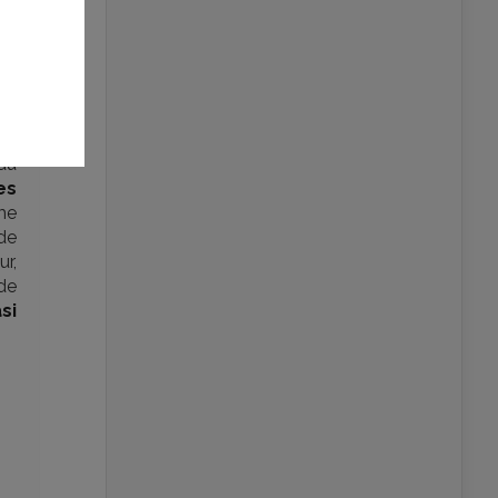
du
es
me
 de
ur,
de
si