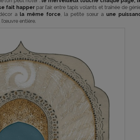
e l’on peut noter :
le merveilleux touche chaque page, l
se fait happer
par l’air, entre tapis volants et traînée de géni
 décor a
la même force
, la petite sœur a
une puissan
 l’œuvre entière.