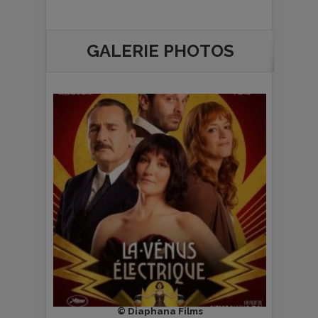
GALERIE PHOTOS
s
© Diaphana Films