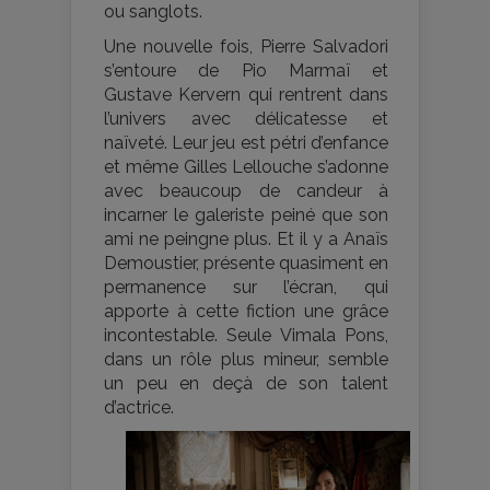
ou sanglots.
Une nouvelle fois, Pierre Salvadori
s’entoure de Pio Marmaï et
Gustave Kervern qui rentrent dans
l’univers avec délicatesse et
naïveté. Leur jeu est pétri d’enfance
et même Gilles Lellouche s’adonne
avec beaucoup de candeur à
incarner le galeriste peiné que son
ami ne peingne plus. Et il y a Anaïs
Demoustier, présente quasiment en
permanence sur l’écran, qui
apporte à cette fiction une grâce
incontestable. Seule Vimala Pons,
dans un rôle plus mineur, semble
un peu en deçà de son talent
d’actrice.