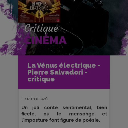
Critique
CINÉMA
Accueil
Cinéma
La Vénus électrique -
Critiques et fiches films
Pierre Salvadori -
La Vénus électrique - Pierre Salvadori
- critique
critique
Le 12 mai 2026
Un joli conte sentimental, bien
ficelé, où le mensonge et
l’imposture font figure de poésie.