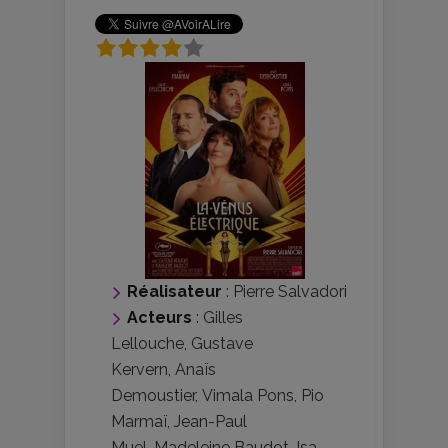
Réalisateur
:
Pierre Salvadori
Acteurs
:
Gilles
Lellouche
,
Gustave
Kervern
,
Anaïs
Demoustier
,
Vimala Pons
,
Pio
Marmaï
,
Jean-Paul
Muel
,
Madeleine Baudot
,
Isa