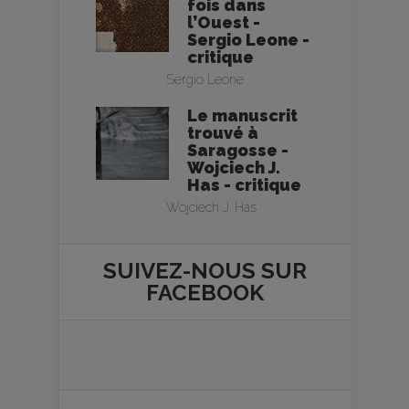
fois dans
l’Ouest -
Sergio Leone -
critique
Sergio Leone
Le manuscrit
trouvé à
Saragosse -
Wojciech J.
Has - critique
Wojciech J. Has
SUIVEZ-NOUS SUR
FACEBOOK