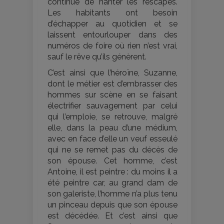
continue de hanter les rescapés.
Les habitants ont besoin
d’échapper au quotidien et se
laissent entourlouper dans des
numéros de foire où rien n’est vrai,
sauf le rêve qu’ils génèrent.
C’est ainsi que l’héroïne, Suzanne,
dont le métier est d’embrasser des
hommes sur scène en se faisant
électrifier sauvagement par celui
qui l’emploie, se retrouve, malgré
elle, dans la peau d’une médium,
avec en face d’elle un veuf esseulé
qui ne se remet pas du décès de
son épouse. Cet homme, c’est
Antoine, il est peintre : du moins il a
été peintre car, au grand dam de
son galeriste, l’homme n’a plus tenu
un pinceau depuis que son épouse
est décédée. Et c’est ainsi que