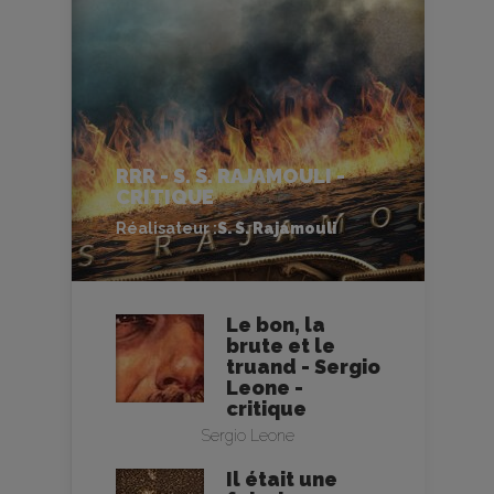
RRR - S. S. RAJAMOULI -
CRITIQUE
Réalisateur :
S. S. Rajamouli
Le bon, la
brute et le
truand - Sergio
Leone -
critique
Sergio Leone
Il était une