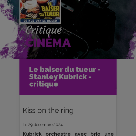
Critique
CINÉMA
Accueil
Cinéma
Le baiser du tueur -
Critiques et fiches films
Ciné-Club
Stanley Kubrick -
Le baiser du tueur - Stanley Kubrick -
critique
critique
Kiss on the ring
Le 29 décembre 2024
Kubrick orchestre avec brio une