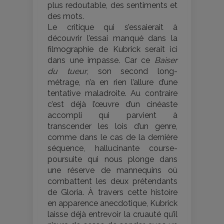
plus redoutable, des sentiments et
des mots.
Le critique qui s’essaierait à
découvrir l’essai manqué dans la
filmographie de Kubrick serait ici
dans une impasse. Car ce
Baiser
du tueur
, son second long-
métrage, n’a en rien l’allure d’une
tentative maladroite. Au contraire
c’est déjà l’œuvre d’un cinéaste
accompli qui parvient à
transcender les lois d’un genre,
comme dans le cas de la dernière
séquence, hallucinante course-
poursuite qui nous plonge dans
une réserve de mannequins où
combattent les deux prétendants
de Gloria. À travers cette histoire
en apparence anecdotique, Kubrick
laisse déjà entrevoir la cruauté qu’il