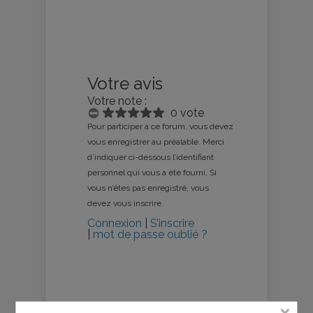
Votre avis
Votre note :
0 vote
Pour participer à ce forum, vous devez
vous enregistrer au préalable. Merci
d’indiquer ci-dessous l’identifiant
personnel qui vous a été fourni. Si
vous n’êtes pas enregistré, vous
devez vous inscrire.
Connexion
|
S’inscrire
|
mot de passe oublié ?