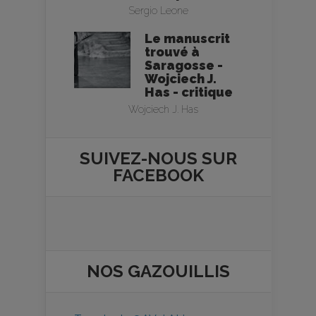
Sergio Leone
Le manuscrit
trouvé à
Saragosse -
Wojciech J.
Has - critique
Wojciech J. Has
SUIVEZ-NOUS SUR
FACEBOOK
NOS
GAZOUILLIS