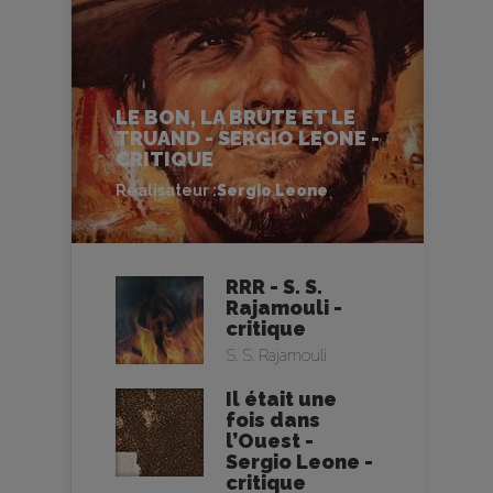
LE BON, LA BRUTE ET LE
TRUAND - SERGIO LEONE -
CRITIQUE
Réalisateur :
Sergio Leone
RRR - S. S.
Rajamouli -
critique
S. S. Rajamouli
Il était une
fois dans
l’Ouest -
Sergio Leone -
critique