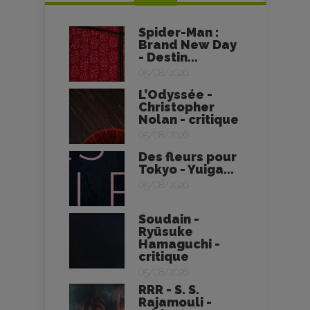
Spider-Man :
Brand New Day
- Destin...
05/08/2026
L’Odyssée -
Christopher
Nolan - critique
05/08/2026
Des fleurs pour
Tokyo - Yuiga...
05/08/2026
Soudain -
Ryūsuke
Hamaguchi -
critique
05/08/2026
RRR - S. S.
Rajamouli -