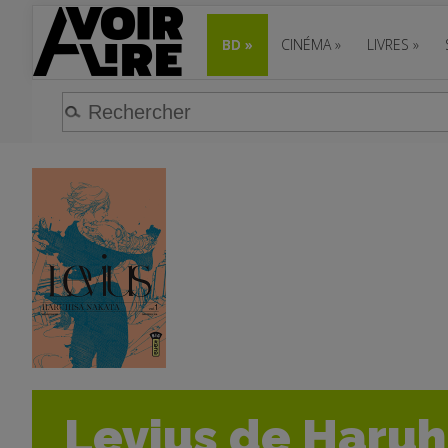
BD
»
CINÉMA
»
LIVRES
»
Levius de Haruh