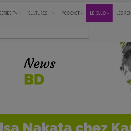
SERIES TV
»
CULTURES +
»
PODCAST
»
LE CLUB
»
LES REN
News
BD
isa Nakata chez K