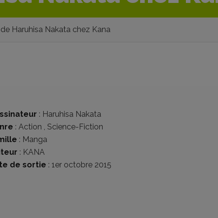
 de Haruhisa Nakata chez Kana
ssinateur
:
Haruhisa Nakata
nre
:
Action
,
Science-Fiction
mille
:
Manga
iteur
:
KANA
te de sortie
: 1er octobre 2015