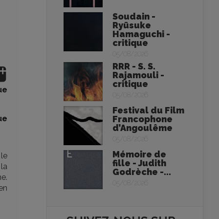
Soudain -
Ryūsuke
Hamaguchi -
critique
05/08/2026
RRR - S. S.
Rajamouli -
critique
ue
05/08/2026
Festival du Film
ue
Francophone
d’Angoulême
05/08/2026
Mémoire de
 le
fille - Judith
 la
Godrèche -...
e.
05/08/2026
en