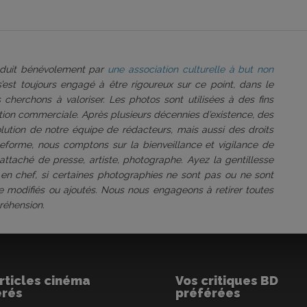
roduit bénévolement par
une association culturelle à but non
 s’est toujours engagé à être rigoureux sur ce point, dans le
 cherchons à valoriser. Les photos sont utilisées à des fins
tation commerciale. Après plusieurs décennies d’existence, des
volution de notre équipe de rédacteurs, mais aussi des droits
ateforme, nous comptons sur la bienveillance et vigilance de
attaché de presse, artiste, photographe. Ayez la gentillesse
 en chef, si certaines photographies ne sont pas ou ne sont
être modifiés ou ajoutés. Nous nous engageons à retirer toutes
réhension.
rticles cinéma
Vos critiques BD
érés
préférées